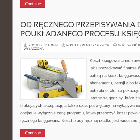
Continue
OD RĘCZNEGO PRZEPISYWANIA D
POUKŁADANEGO PROCESU KSI
POSTED BY ADMIN
POSTED ON MAJ - 19 - 2026
MOŻLIWOŚĆ 
WYŁĄCZONA
Koszt księgowości nie zaw
jak uporządkować finanse W
patrzą na koszt księgowośc
abonamentu, pensji albo fak
potrzebne, ale nie pokazuj
istotne są godziny, które z
brakujących akceptacji, a także czas poświęcony na wyłapywanie 
obejmuje wyłącznie cenę programu, łatwo przeoczyć koszt powol
ręcznego księgowania Koszt pracy ręcznej rzadko jest widoczne 
Continue