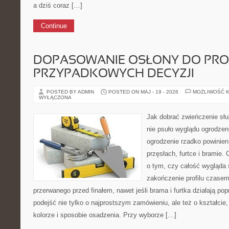
a dziś coraz […]
Continue
DOPASOWANIE OSŁONY DO PROF
PRZYPADKOWYCH DECYZJI
POSTED BY ADMIN
POSTED ON MAJ - 19 - 2026
MOŻLIWOŚĆ 
WYŁĄCZONA
Jak dobrać zwieńczenie sł
nie psuło wyglądu ogrodze
ogrodzenie rzadko powinie
przęsłach, furtce i bramie.
o tym, czy całość wygląda 
zakończenie profilu czase
przerwanego przed finałem, nawet jeśli brama i furtka działają po
podejść nie tylko o najprostszym zamówieniu, ale też o kształcie,
kolorze i sposobie osadzenia. Przy wyborze […]