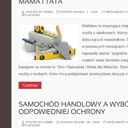
MAMA I TATA
POSTED BY ADMIN
POSTED ON MAJ - 1 - 2026
MOŻLIWOŚĆ K
WYŁĄCZONA
Wallaboo to inspirujące mie
myślą o opiekunach, którzy
dotyczących noworodków. S
w pierwszych miesiącach i l
naprawdę ważne: wygodzie.
znaleźć wiele tematów zwi
kategorie na stronie to: Eko i Naturalnie i Moda dla Malucha. Str
myślą o osobach, które chcą podejmować przemyślane decyzje 
Continue
SAMOCHÓD HANDLOWY A WYB
ODPOWIEDNIEJ OCHRONY
POSTED BY ADMIN
POSTED ON KWI - 29 - 2026
MOŻLIWOŚĆ 
WYŁĄCZONA