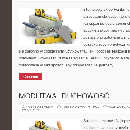
internetowy sklep Feniks to
przestrzeń dla osób, które
rozwiązania, dobry stosune
szybkie zakupy bez wychod
została przygotowana z my
poszukujących praktycznyc
się zarówno w codziennym użytkowaniu, jak i podczas realizacji b
pomysłów. Nowości to Prawa i Regulacje i Ataki i Incydenty. Kata
opracowana w taki sposób, aby odpowiadać na potrzeby […]
Continue
MODLITWA I DUCHOWOŚĆ
POSTED BY ADMIN
POSTED ON MAJ - 6 - 2026
MOŻLIWOŚĆ K
WYŁĄCZONA
Strona internetowa Najleps
miejsce stworzone z myślą 