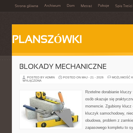
Archiwum
Dom
Pokoje
Strona główna
Metraż
Spis Treści
PLANSZÓWKI
BLOKADY MECHANICZNE
POSTED BY ADMIN
POSTED ON MAJ - 21 - 2026
MOŻLIWOŚĆ 
WYŁĄCZONA
Rzetelne dorabianie kluczy t
osób okazuje się praktycz
momencie. Zgubiony klucz 
kluczyk samochodowy, niedz
obudowa, problem z zamkie
zapasowego kompletu to syt