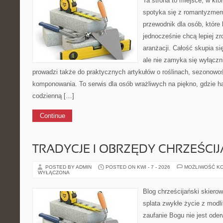
Ta strona to miejsce, w kt
spotyka się z romantyzmem
przewodnik dla osób, które 
jednocześnie chcą lepiej z
aranżacji. Całość skupia si
ale nie zamyka się wyłączn
prowadzi także do praktycznych artykułów o roślinach, sezonowoś
komponowania. To serwis dla osób wrażliwych na piękno, gdzie ha
codzienną […]
Continue
TRADYCJE I OBRZĘDY CHRZEŚCIJ
POSTED BY ADMIN
POSTED ON KWI - 7 - 2026
MOŻLIWOŚĆ K
WYŁĄCZONA
Blog chrześcijański skierow
splata zwykłe życie z modl
zaufanie Bogu nie jest ode