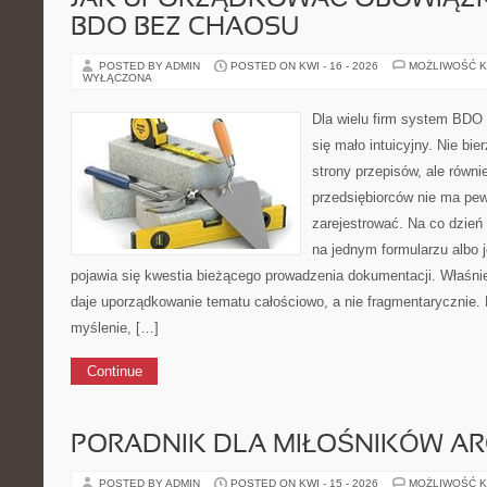
JAK UPORZĄDKOWAĆ OBOWIĄZKI
BDO BEZ CHAOSU
POSTED BY ADMIN
POSTED ON KWI - 16 - 2026
MOŻLIWOŚĆ 
WYŁĄCZONA
Dla wielu firm system BD
się mało intuicyjny. Nie bier
strony przepisów, ale równi
przedsiębiorców nie ma pew
zarejestrować. Na co dzień
na jednym formularzu albo 
pojawia się kwestia bieżącego prowadzenia dokumentacji. Właśnie
daje uporządkowanie tematu całościowo, a nie fragmentarycznie
myślenie, […]
Continue
PORADNIK DLA MIŁOŚNIKÓW AR
POSTED BY ADMIN
POSTED ON KWI - 15 - 2026
MOŻLIWOŚĆ 