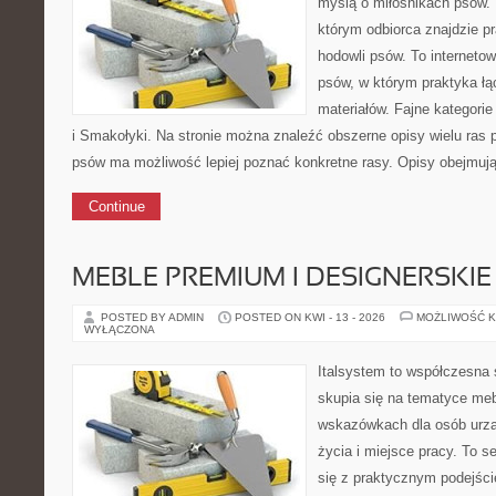
myślą o miłośnikach psów. 
którym odbiorca znajdzie p
hodowli psów. To internetow
psów, w którym praktyka łą
materiałów. Fajne kategorie
i Smakołyki. Na stronie można znaleźć obszerne opisy wielu ras 
psów ma możliwość lepiej poznać konkretne rasy. Opisy obejmują 
Continue
MEBLE PREMIUM I DESIGNERSKIE
POSTED BY ADMIN
POSTED ON KWI - 13 - 2026
MOŻLIWOŚĆ 
WYŁĄCZONA
Italsystem to współczesna s
skupia się na tematyce me
wskazówkach dla osób urzą
życia i miejsce pracy. To s
się z praktycznym podejści