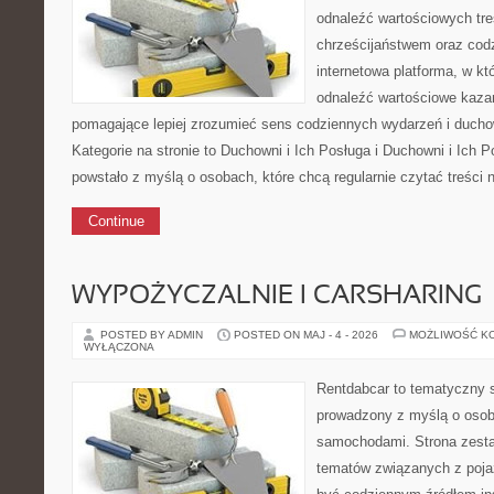
odnaleźć wartościowych tre
chrześcijaństwem oraz codz
internetowa platforma, w k
odnaleźć wartościowe kazan
pomagające lepiej zrozumieć sens codziennych wydarzeń i duch
Kategorie na stronie to Duchowni i Ich Posługa i Duchowni i Ich 
powstało z myślą o osobach, które chcą regularnie czytać treści 
Continue
WYPOŻYCZALNIE I CARSHARING
POSTED BY ADMIN
POSTED ON MAJ - 4 - 2026
MOŻLIWOŚĆ K
WYŁĄCZONA
Rentdabcar to tematyczny s
prowadzony z myślą o osoba
samochodami. Strona zesta
tematów związanych z poj