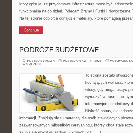
który opisuje, że przydomowa infrastruktura może być jednocześni
funkcjonalna na co dzień. Polecam Bramy i Furtki i Nowoczesne
Na tej stronie odbiorca odnajdzie materiały, które pomagają prze
Continue
PODRÓŻE BUDŻETOWE
POSTED BY ADMIN
POSTED ON KWI - 4 - 2026
MOŻLIWOŚĆ K
WYŁĄCZONA
To strona zostało stworzon
kochających wolność, które 
wtedy, gdy mogą ruszyć prz
wyruszyć w trasę mobilny
informacyjno-poradnikowy dl
bliskość natury, ale jedno
informacji. Znajdują się tu materiały dla osób stawiających pierws
zaawansowanych miłośników caravaningu, którzy chcą stale rozwi
skupia się wokół wyjazdów, w których liczy […]