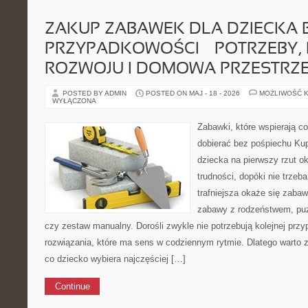
ZAKUP ZABAWEK DLA DZIECKA 
PRZYPADKOWOŚCI — POTRZEBY, 
ROZWOJU I DOMOWA PRZESTRZ
POSTED BY ADMIN
POSTED ON MAJ - 18 - 2026
MOŻLIWOŚĆ 
WYŁĄCZONA
Zabawki, które wspierają c
dobierać bez pośpiechu Ku
dziecka na pierwszy rzut o
trudności, dopóki nie trze
trafniejsza okaże się zaba
zabawy z rodzeństwem, puzz
czy zestaw manualny. Dorośli zwykle nie potrzebują kolejnej przy
rozwiązania, które ma sens w codziennym rytmie. Dlatego warto z
co dziecko wybiera najczęściej […]
Continue