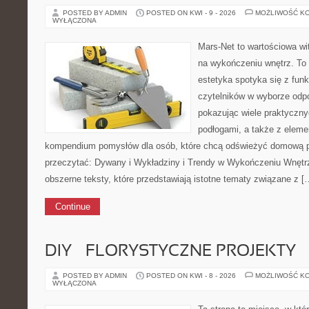
POSTED BY ADMIN
POSTED ON KWI - 9 - 2026
MOŻLIWOŚĆ K
WYŁĄCZONA
Mars-Net to wartościowa wit
na wykończeniu wnętrz. To 
estetyka spotyka się z funk
czytelników w wyborze odp
pokazując wiele praktyczn
podłogami, a także z elem
kompendium pomysłów dla osób, które chcą odświeżyć domową p
przeczytać: Dywany i Wykładziny i Trendy w Wykończeniu Wnętrz
obszerne teksty, które przedstawiają istotne tematy związane z [
Continue
DIY – FLORYSTYCZNE PROJEKTY
POSTED BY ADMIN
POSTED ON KWI - 8 - 2026
MOŻLIWOŚĆ K
WYŁĄCZONA