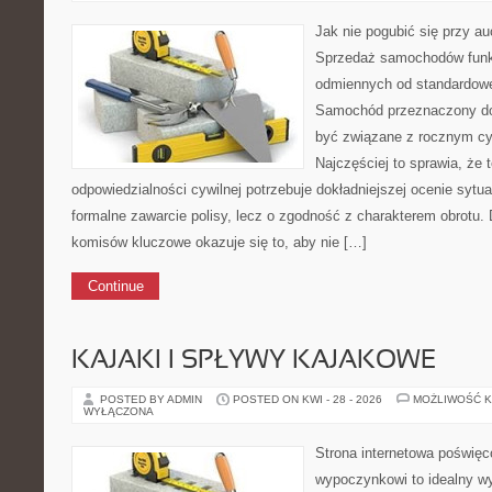
Jak nie pogubić się przy auc
Sprzedaż samochodów funk
odmiennych od standardowej
Samochód przeznaczony do 
być związane z rocznym cy
Najczęściej to sprawia, że
odpowiedzialności cywilnej potrzebuje dokładniejszej ocenie sytuac
formalne zawarcie polisy, lecz o zgodność z charakterem obrotu. D
komisów kluczowe okazuje się to, aby nie […]
Continue
KAJAKI I SPŁYWY KAJAKOWE
POSTED BY ADMIN
POSTED ON KWI - 28 - 2026
MOŻLIWOŚĆ 
WYŁĄCZONA
Strona internetowa poświę
wypoczynkowi to idealny wy