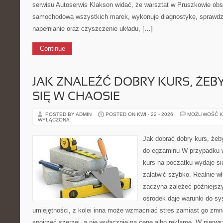
serwisu Autoserwis Klakson widać, że warsztat w Pruszkowie obs
samochodową wszystkich marek, wykonuje diagnostykę, sprawdza
napełnianie oraz czyszczenie układu, […]
Continue
JAK ZNALEŹĆ DOBRY KURS, ŻEBY
SIĘ W CHAOSIE
POSTED BY ADMIN
POSTED ON KWI - 22 - 2026
MOŻLIWOŚĆ 
WYŁĄCZONA
Jak dobrać dobry kurs, żeb
do egzaminu W przypadku w
kurs na początku wydaje się
załatwić szybko. Realnie w
zaczyna zależeć późniejszy
ośrodek daje warunki do s
umiejętności, z kolei inna może wzmacniać stres zamiast go zmni
spojrzeć szerzej, a nie wyłącznie na cenę albo reklamę. W pierwsz