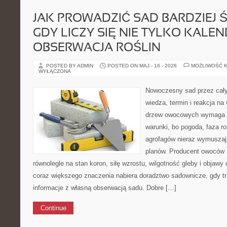
JAK PROWADZIĆ SAD BARDZIEJ 
GDY LICZY SIĘ NIE TYLKO KALEN
OBSERWACJA ROŚLIN
POSTED BY ADMIN
POSTED ON MAJ - 16 - 2026
MOŻLIWOŚĆ 
WYŁĄCZONA
Nowoczesny sad przez cały
wiedza, termin i reakcja n
drzew owocowych wymaga c
warunki, bo pogoda, faza r
agrofagów nieraz wymuszaj
planów. Producent owoców 
równolegle na stan koron, siłę wzrostu, wilgotność gleby i objawy
coraz większego znaczenia nabiera doradztwo sadownicze, gdy 
informacje z własną obserwacją sadu. Dobre […]
Continue