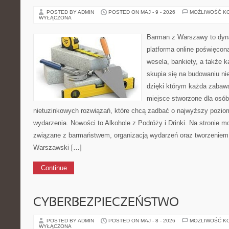
POSTED BY ADMIN
POSTED ON MAJ - 9 - 2026
MOŻLIWOŚĆ K
WYŁĄCZONA
Barman z Warszawy to dyna
platforma online poświęco
wesela, bankiety, a także k
skupia się na budowaniu n
dzięki którym każda zabawa
miejsce stworzone dla osó
nietuzinkowych rozwiązań, które chcą zadbać o najwyższy pozi
wydarzenia. Nowości to Alkohole z Podróży i Drinki. Na stronie m
związane z barmaństwem, organizacją wydarzeń oraz tworzeniem 
Warszawski […]
Continue
CYBERBEZPIECZEŃSTWO
POSTED BY ADMIN
POSTED ON MAJ - 8 - 2026
MOŻLIWOŚĆ K
WYŁĄCZONA