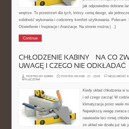
jak odpowiednio dobrane la
wnętrze. To przestrzeń dla tych, którzy cenią design, ale jednoc
solidność wykonania i codzienny komfort użytkowania. Polecam: 
Oświetlenie i Inspiracje i Aranżacje. Na stronie można […]
Continue
CHŁODZENIE KABINY — NA CO Z
UWAGĘ I CZEGO NIE ODKŁADAĆ
POSTED BY ADMIN
POSTED ON KWI - 27 - 2026
MOŻLIWOŚĆ 
WYŁĄCZONA
Kiedy układ chłodzenia w 
i od czego zacząć W codzi
klimatyzacja przez wiele mi
Największą uwagę zwraca do
nawiewów leci mniej chłodne
że układ nie działa już tak 