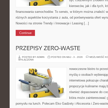
być codziennym źródłem ins
kierowców, jak i dla tych, k
finansowania samochodów. To serwis, w którym można znaleźć 
różnych aspektów korzystania z auta, od porównywania ofert wyn
Nowości na stronie Trendy i Innowacje i Leasing […]
Continue
PRZEPISY ZERO-WASTE
POSTED BY ADMIN
POSTED ON MAJ - 3 - 2026
MOŻLIWOŚĆ K
WYŁĄCZONA
nowoczesne bistro to przest
myślą o osobach wybierają
internetowa pokazuje chara
propozycje kulinarne mają b
również dopasowane do cod
która może zainteresować 
pomysłu na lunch. Polecam Eko Gadżety i Akcesoria i Zero-waste