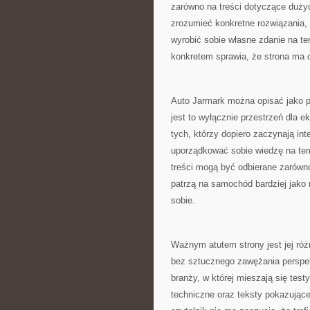
zarówno na treści dotyczące dużyc
zrozumieć konkretne rozwiązania,
wyrobić sobie własne zdanie na te
konkretem sprawia, że strona ma c
Auto Jarmark można opisać jako p
jest to wyłącznie przestrzeń dla e
tych, którzy dopiero zaczynają in
uporządkować sobie wiedzę na tema
treści mogą być odbierane zarówno
patrzą na samochód bardziej jako
sobie.
Ważnym atutem strony jest jej róż
bez sztucznego zawężania perspe
branży, w której mieszają się test
techniczne oraz teksty pokazujące