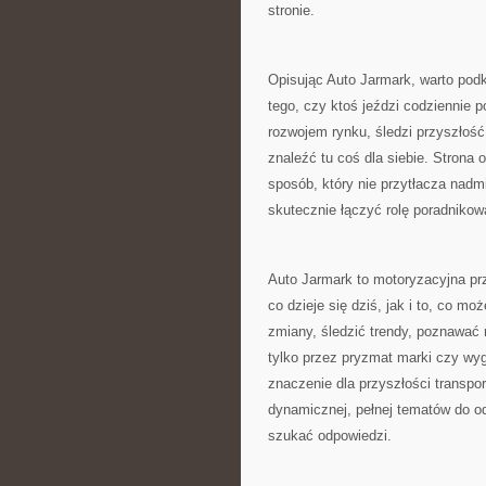
stronie.
Opisując Auto Jarmark, warto podkr
tego, czy ktoś jeździ codziennie p
rozwojem rynku, śledzi przyszłoś
znaleźć tu coś dla siebie. Strona 
sposób, który nie przytłacza nad
skutecznie łączyć rolę poradnikow
Auto Jarmark to motoryzacyjna prze
co dzieje się dziś, jak i to, co mo
zmiany, śledzić trendy, poznawać 
tylko przez pryzmat marki czy wyg
znaczenie dla przyszłości transpor
dynamicznej, pełnej tematów do odk
szukać odpowiedzi.