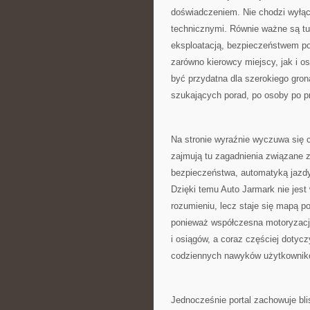
doświadczeniem. Nie chodzi wyłą
technicznymi. Równie ważne są t
eksploatacją, bezpieczeństwem po
zarówno kierowcy miejscy, jak i o
być przydatna dla szerokiego gro
szukających porad, po osoby po p
Na stronie wyraźnie wyczuwa się
zajmują tu zagadnienia związane 
bezpieczeństwa, automatyką jazdy,
Dzięki temu Auto Jarmark nie jes
rozumieniu, lecz staje się mapą p
ponieważ współczesna motoryzacja
i osiągów, a coraz częściej dotycz
codziennych nawyków użytkownik
Jednocześnie portal zachowuje bl