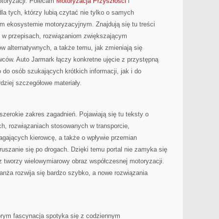
otoryzacji. Polecam
Motoryzacja Przyszłości
i
la tych, którzy lubią czytać nie tylko o samych
m ekosystemie motoryzacyjnym. Znajdują się tu treści
 w przepisach, rozwiązaniom zwiększającym
 alternatywnych, a także temu, jak zmieniają się
ców. Auto Jarmark łączy konkretne ujęcie z przystępną
 do osób szukających krótkich informacji, jak i do
rdziej szczegółowe materiały.
zerokie zakres zagadnień. Pojawiają się tu teksty o
h, rozwiązaniach stosowanych w transporcie,
ających kierowcę, a także o wpływie przemian
uszanie się po drogach. Dzięki temu portal nie zamyka się
ecz tworzy wielowymiarowy obraz współczesnej motoryzacji.
anża rozwija się bardzo szybko, a nowe rozwiązania
órym fascynacja spotyka się z codziennym