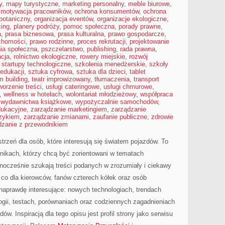
y
,
mapy turystyczne
,
marketing personalny
,
meble biurowe
,
,
motywacja pracowników
,
ochrona konsumentów
,
ochrona
botaniczny
,
organizacja eventów
,
organizacje ekologiczne
,
cing
,
planery podróży
,
pomoc społeczna
,
porady prawne
,
a
,
prasa biznesowa
,
prasa kulturalna
,
prawo gospodarcze
,
chomości
,
prawo rodzinne
,
proces rekrutacji
,
projektowanie
ia społeczna
,
pszczelarstwo
,
publishing
,
rada prawna
,
acja
,
rolnictwo ekologiczne
,
rowery miejskie
,
rozwój
,
startupy technologiczne
,
szkolenia menedżerskie
,
szkoły
 edukacji
,
sztuka cyfrowa
,
sztuka dla dzieci
,
tablet
m building
,
teatr improwizowany
,
tłumaczenia
,
transport
worzenie treści
,
usługi cateringowe
,
usługi chmurowe
,
,
wellness w hotelach
,
wolontariat młodzieżowy
,
współpraca
,
wydawnictwa książkowe
,
wypożyczalnie samochodów
,
dukacyjne
,
zarządzanie marketingiem
,
zarządzanie
yzykiem
,
zarządzanie zmianami
,
zaufanie publiczne
,
zdrowie
dzanie z przewodnikiem
rzeń dla osób, które interesują się światem pojazdów. To
nikach, którzy chcą być zorientowani w tematach
nocześnie szukają treści podanych w zrozumiały i ciekawy
 co dla kierowców, fanów czterech kółek oraz osób
naprawdę interesujące: nowych technologiach, trendach
ogii, testach, porównaniach oraz codziennych zagadnieniach
. Inspiracją dla tego opisu jest profil strony jako serwisu