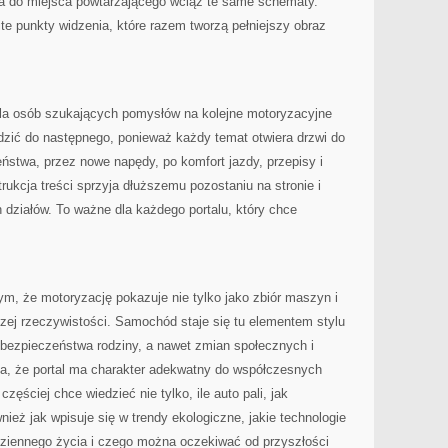
fia do miejsca powtarzającego wciąż te same schematy.
te punkty widzenia, które razem tworzą pełniejszy obraz
la osób szukających pomysłów na kolejne motoryzacyjne
dzić do następnego, ponieważ każdy temat otwiera drzwi do
ństwa, przez nowe napędy, po komfort jazdy, przepisy i
ukcja treści sprzyja dłuższemu pozostaniu na stronie i
działów. To ważne dla każdego portalu, który chce
ym, że motoryzację pokazuje nie tylko jako zbiór maszyn i
zej rzeczywistości. Samochód staje się tu elementem stylu
, bezpieczeństwa rodziny, a nawet zmian społecznych i
ia, że portal ma charakter adekwatny do współczesnych
częściej chce wiedzieć nie tylko, ile auto pali, jak
wnież jak wpisuje się w trendy ekologiczne, jakie technologie
odziennego życia i czego można oczekiwać od przyszłości