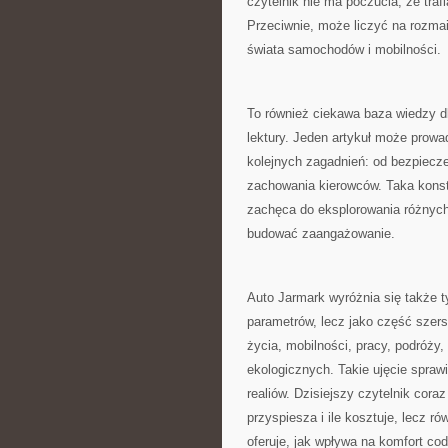
czytelnik nie ma poczucia, że tra
Przeciwnie, może liczyć na rozmai
świata samochodów i mobilności.
To również ciekawa baza wiedzy d
lektury. Jeden artykuł może prowa
kolejnych zagadnień: od bezpiecze
zachowania kierowców. Taka konstr
zachęca do eksplorowania różnych 
budować zaangażowanie.
Auto Jarmark wyróżnia się także t
parametrów, lecz jako część szers
życia, mobilności, pracy, podróży
ekologicznych. Takie ujęcie spraw
realiów. Dzisiejszy czytelnik coraz 
przyspiesza i ile kosztuje, lecz ró
oferuje, jak wpływa na komfort c