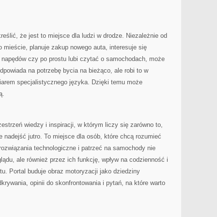
eślić, że jest to miejsce dla ludzi w drodze. Niezależnie od
o mieście, planuje zakup nowego auta, interesuje się
ć napędów czy po prostu lubi czytać o samochodach, może
odpowiada na potrzebę bycia na bieżąco, ale robi to w
miarem specjalistycznego języka. Dzięki temu może
ą.
strzeń wiedzy i inspiracji, w którym liczy się zarówno to,
że nadejść jutro. To miejsce dla osób, które chcą rozumieć
rozwiązania technologiczne i patrzeć na samochody nie
lądu, ale również przez ich funkcję, wpływ na codzienność i
tu. Portal buduje obraz motoryzacji jako dziedziny
rywania, opinii do skonfrontowania i pytań, na które warto