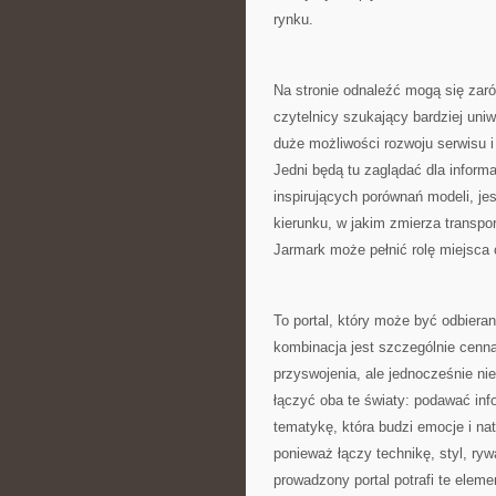
rynku.
Na stronie odnaleźć mogą się zaró
czytelnicy szukający bardziej un
duże możliwości rozwoju serwisu i
Jedni będą tu zaglądać dla inform
inspirujących porównań modeli, je
kierunku, w jakim zmierza transpo
Jarmark może pełnić rolę miejsca c
To portal, który może być odbieran
kombinacja jest szczególnie cenna
przyswojenia, ale jednocześnie ni
łączyć oba te światy: podawać i
tematykę, która budzi emocje i na
ponieważ łączy technikę, styl, ryw
prowadzony portal potrafi te eleme