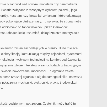
cznie o zachwyt nad nowymi modelami czy parametrami
u kwestie związane z rozsądnym wyborem pojazdu, jego
dróży, kosztami użytkowania i zmianami, które odczuwają
soby pokonujące dłuższe trasy. To sprawia, że strona może
na odbiorców: od fanów nowinek, przez kierowców
rostu chcące lepiej rozumieć, dokąd zmierza motoryzacja.
 ciekawość zmian zachodzących w branży. Dużo miejsca
z elektryfikacją, komunikacją między pojazdami, systemami
 ekologią i wpływem technologii na komfort podróżowania.
t wyłącznie zbiorem tekstów o samochodach w tradycyjnym
o świecie nowoczesnej mobilności. To ogromna zaleta,
 coraz rzadziej ogranicza się do samego silnika, nadwozia
y połączenia mechaniki, elektroniki, prawa, środowiska i
ów.
iskość codziennym potrzebom. Czytelnik może trafić tu