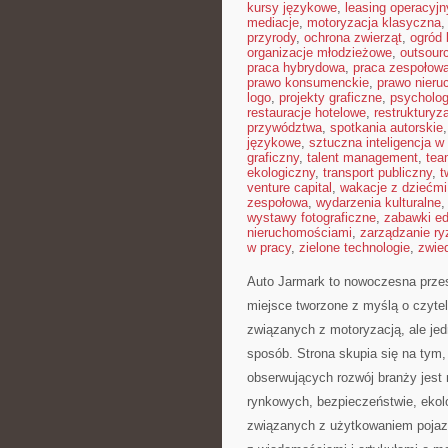
kursy językowe
,
leasing operacyjn
mediacje
,
motoryzacja klasyczna
przyrody
,
ochrona zwierząt
,
ogród 
organizacje młodzieżowe
,
outsour
praca hybrydowa
,
praca zespołow
prawo konsumenckie
,
prawo nieru
logo
,
projekty graficzne
,
psycholog
restauracje hotelowe
,
restrukturyz
przywództwa
,
spotkania autorskie
językowe
,
sztuczna inteligencja w
graficzny
,
talent management
,
tea
ekologiczny
,
transport publiczny
,
t
venture capital
,
wakacje z dziećmi
zespołowa
,
wydarzenia kulturalne
wystawy fotograficzne
,
zabawki e
nieruchomościami
,
zarządzanie r
w pracy
,
zielone technologie
,
zwie
Auto Jarmark to nowoczesna przest
miejsce tworzone z myślą o czytel
związanych z motoryzacją, ale jed
sposób. Strona skupia się na tym,
obserwujących rozwój branży jest 
rynkowych, bezpieczeństwie, ekol
związanych z użytkowaniem pojazdów