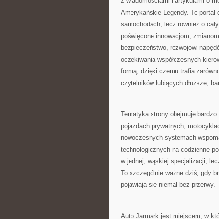
z wiadomościami i artykułami o m
Amerykańskie Legendy. To portal d
samochodach, lecz również o cały
poświęcone innowacjom, zmianom
bezpieczeństwo, rozwojowi napędów
oczekiwania współczesnych kierow
formą, dzięki czemu trafia zarówno
czytelników lubiących dłuższe, ba
Tematyka strony obejmuje bardzo s
pojazdach prywatnych, motocyklac
nowoczesnych systemach wspomag
technologicznych na codzienne por
w jednej, wąskiej specjalizacji, l
To szczególnie ważne dziś, gdy br
pojawiają się niemal bez przerwy.
Auto Jarmark jest miejscem, w kt