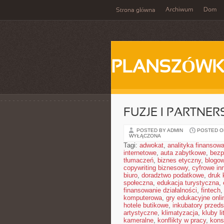
Archiwum
Dom
Strona główna
PLANSZÓWK
FUZJE I PARTNE
POSTED BY ADMIN
POSTED ON
WYŁĄCZONA
Tagi:
adwokat
,
analityka finansow
internetowe
,
auta zabytkowe
,
bezp
tłumaczeń
,
biznes etyczny
,
blogo
copywriting biznesowy
,
cyfrowe in
biuro
,
doradztwo podatkowe
,
druk 
społeczna
,
edukacja turystyczna
,
finansowanie działalności
,
fintech
komputerowa
,
gry edukacyjne onli
hotele butikowe
,
inkubatory przeds
artystyczne
,
klimatyzacja
,
kluby li
kameralne
,
konflikty w pracy
,
kons