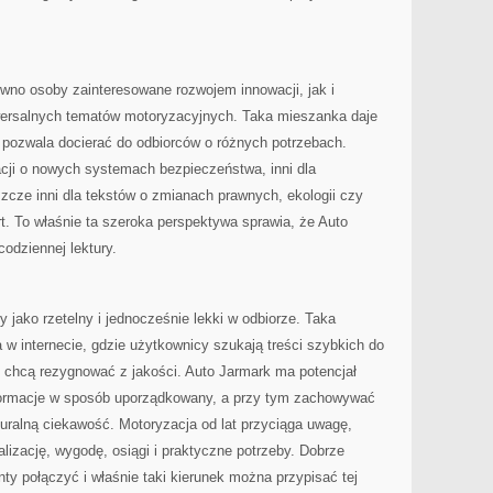
wno osoby zainteresowane rozwojem innowacji, jak i
iwersalnych tematów motoryzacyjnych. Taka mieszanka daje
 pozwala docierać do odbiorców o różnych potrzebach.
acji o nowych systemach bezpieczeństwa, inni dla
szcze inni dla tekstów o zmianach prawnych, ekologii czy
rt. To właśnie ta szeroka perspektywa sprawia, że Auto
odziennej lektury.
y jako rzetelny i jednocześnie lekki w odbiorze. Taka
 w internecie, gdzie użytkownicy szukają treści szybkich do
e chcą rezygnować z jakości. Auto Jarmark ma potencjał
nformacje w sposób uporządkowany, a przy tym zachowywać
turalną ciekawość. Motoryzacja od lat przyciąga uwagę,
alizację, wygodę, osiągi i praktyczne potrzeby. Dobrze
nty połączyć i właśnie taki kierunek można przypisać tej