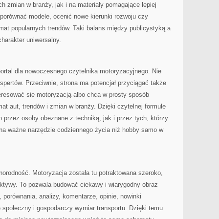
h zmian w branży, jak i na materiały pomagające lepiej
 porównać modele, ocenić nowe kierunki rozwoju czy
mat popularnych trendów. Taki balans między publicystyką a
harakter uniwersalny.
ortal dla nowoczesnego czytelnika motoryzacyjnego. Nie
kspertów. Przeciwnie, strona ma potencjał przyciągać także
teresować się motoryzacją albo chcą w prosty sposób
t aut, trendów i zmian w branży. Dzięki czytelnej formule
 przez osoby obeznane z techniką, jak i przez tych, którzy
 na ważne narzędzie codziennego życia niż hobby samo w
norodność. Motoryzacja została tu potraktowana szeroko,
ktywy. To pozwala budować ciekawy i wiarygodny obraz
y, porównania, analizy, komentarze, opinie, nowinki
 społeczny i gospodarczy wymiar transportu. Dzięki temu