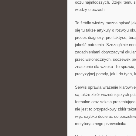
oczu najmłodszych. Dzięki temu s
wiedzy o oczach.
To źródło wiedzy można opisać ja
się tu także artykuły o rozwoju ok
proces diagnozy, profilaktyce, te
jakość patrzenia. Szczególnie cenn
zagadnieniami dotyczącymi okular
przeciwsłonecznych, soczewek p
znaczenie dla wzroku. To sprawia,
precyzyjnej porady, jak i do tych, 
Serwis sprawia wrażenie klarownie
są także zbiór wcześniejszych publ
formalne oraz sekcja prezentująca 
nie jest to przypadkowy zbiór teks
więc szybko docierać do poszukiw
merytorycznego przewodnika.