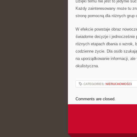
Dzięki temu nie jest to jedynie su
Każdy zainteresowany może tu zna
stronę pomocną dla różnych grup 
W efekcie powstaje obraz nowocze
świadome decyzje i jednocześnie 
różnych etapach dbania o wzrok,
codzienne życie. Dla osób szukaj
na uporządkowanie informacji, ale
okulistyczna.
CATEGORIES:
NIERUCHOMOŚCI
Comments are closed.