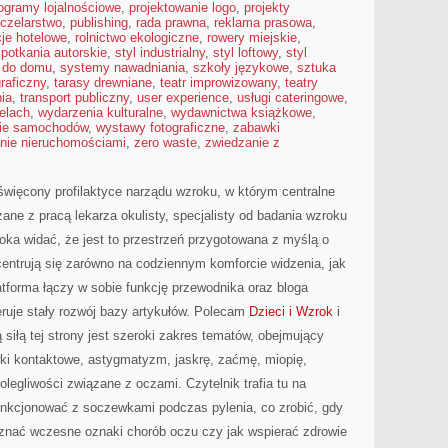
ogramy lojalnościowe
,
projektowanie logo
,
projekty
czelarstwo
,
publishing
,
rada prawna
,
reklama prasowa
,
cje hotelowe
,
rolnictwo ekologiczne
,
rowery miejskie
,
potkania autorskie
,
styl industrialny
,
styl loftowy
,
styl
 do domu
,
systemy nawadniania
,
szkoły językowe
,
sztuka
graficzny
,
tarasy drewniane
,
teatr improwizowany
,
teatry
ia
,
transport publiczny
,
user experience
,
usługi cateringowe
,
elach
,
wydarzenia kulturalne
,
wydawnictwa książkowe
,
ie samochodów
,
wystawy fotograficzne
,
zabawki
nie nieruchomościami
,
zero waste
,
zwiedzanie z
oświęcony profilaktyce narządu wzroku, w którym centralne
ane z pracą lekarza okulisty, specjalisty od badania wzroku
 oka widać, że jest to przestrzeń przygotowana z myślą o
centrują się zarówno na codziennym komforcie widzenia, jak
tforma łączy w sobie funkcję przewodnika oraz bloga
geruje stały rozwój bazy artykułów. Polecam
Dzieci i Wzrok
i
siłą tej strony jest szeroki zakres tematów, obejmujący
ki kontaktowe, astygmatyzm, jaskrę, zaćmę, miopię,
legliwości związane z oczami. Czytelnik trafia tu na
unkcjonować z soczewkami podczas pylenia, co zrobić, gdy
oznać wczesne oznaki chorób oczu czy jak wspierać zdrowie