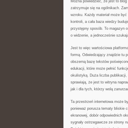
Można powiedzieć, że jest to blog
zatrzymuje się na ogólnikach. Zam
wzroku. Każdy materiał może być 
kontroli, a cała baza wiedzy budu
przystępny sposób. To magazyn onl
o widzenie, a jednocześnie szukaj
Jest to więc wartościowa platform
formą. Odwiedzający znajdzie tu 
obszerną bazę tekstów poświęcone
edukacji, które może pełnić funkc
okulistyką. Duża liczba publikacji
sprawiają, że jest to witryna nap
jak i dla tych, którzy wolą zanurz
Ta przestrzeń internetowa może by
ponieważ porusza tematy bliskie c
ekranowej, dobór odpowiednich ok
sygnały ostrzegawcze ze strony n