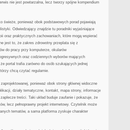
erwis nie jest powtarzalna, lecz tworzy spójne kompendium
ko świeże, ponieważ obok podstawowych porad pojawiają
ulistyki. Odwiedzający znajdzie tu poradniki wyjaśniające
rapii oraz praktycznych zachowaniach, które mogą wspierać
e jest to, że zakres zdrowotny przeplata się z
ów do pracy przy komputerze, okularów
rogresywnych oraz codziennych wyborów mających
 że portal trafia zarówno do osób szukających jednej
którzy chcą czytać regularnie.
 zaprojektowanej, ponieważ obok strony głównej widoczne
ikacji, działy tematyczne, kontakt, mapa strony, informacje
zaplecze treści. Taki układ buduje zaufanie i pokazuje, że
tów, lecz pełnoprawny projekt internetowy. Czytelnik może
anych tematów, a sama platforma zyskuje charakter