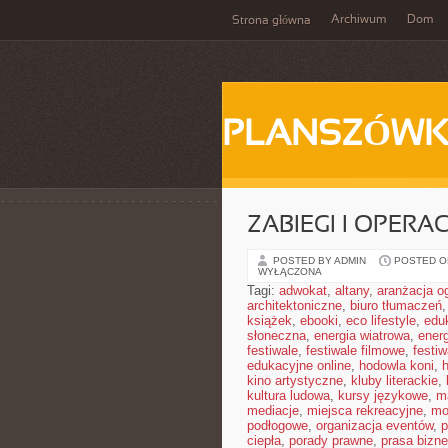
Archiwum
Dom
Strona główna
PLANSZÓWK
ZABIEGI I OPERA
POSTED BY ADMIN
POSTED ON
WYŁĄCZONA
Tagi:
adwokat
,
altany
,
aranżacja o
architektoniczne
,
biuro tłumaczeń
książek
,
ebooki
,
eco lifestyle
,
edu
słoneczna
,
energia wiatrowa
,
ener
festiwale
,
festiwale filmowe
,
festi
edukacyjne online
,
hodowla koni
,
h
kino artystyczne
,
kluby literackie
,
kultura ludowa
,
kursy językowe
,
m
mediacje
,
miejsca rekreacyjne
,
mo
podłogowe
,
organizacja eventów
,
p
ciepła
,
porady prawne
,
prasa bizn