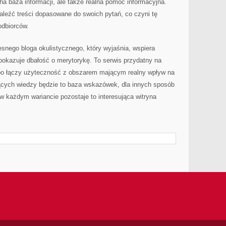
cha baza informacji, ale także realna pomoc informacyjna.
leźć treści dopasowane do swoich pytań, co czyni tę
odbiorców.
snego bloga okulistycznego, który wyjaśnia, wspiera
pokazuje dbałość o merytorykę. To serwis przydatny na
 bo łączy użyteczność z obszarem mającym realny wpływ na
ących wiedzy będzie to baza wskazówek, dla innych sposób
 w każdym wariancie pozostaje to interesująca witryna