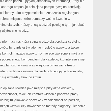
 dla osób poszukujących jakościowych informacji, który nie
iast tego proponuje pełniejszą perspektywę na kondycję
odbierany jako przypomnienie o znaczeniu regularnych
je obraz miejsca, które tłumaczy ważne kwestie w
ine dla tych, którzy chcą wiedzieć pełniej o tym, jak dbać
ą użytecznej wiedzy.
a informacyjna, która spina wiedzę ekspercką z czytelną
powód, by bardziej świadomie myśleć o wzroku, a także
 kontroli narządu wzroku. To miejsce tworzone z myślą o
ję podręcznego kompendium dla każdego, kto interesuje się
, regularność wpisów oraz wygodna organizacja treści
rawdę przydatna zarówno dla osób potrzebujących konkretu,
ać się w wiedzy krok po kroku.
ć opisana również jako miejsce przyjazne odbiorcy,
odzienności, takie jak komfort widzenia podczas pracy
ularów, użytkowanie soczewek w zależności od potrzeb,
arządu wzroku czy nowoczesne metody diagnozy i leczenia.