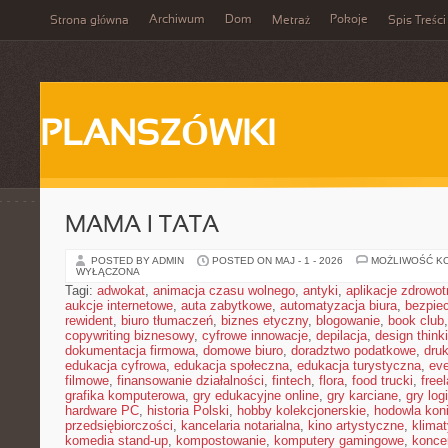
Archiwum
Dom
Pokoje
Strona główna
Metraż
Spis Treści
PLANSZÓWKI
MAMA I TATA
POSTED BY ADMIN
POSTED ON MAJ - 1 - 2026
MOŻLIWOŚĆ K
WYŁĄCZONA
Tagi:
adwokat
,
animacja czasu wolnego
,
antyki
,
aplikacje zdrowot
aukcje internetowe
,
auta zabytkowe
,
automatyzacja biura
,
bezpie
rewident
,
biuro tłumaczeń
,
biznes etyczny
,
blogowanie
,
book club
copywriting biznesowy
,
cyfrowe innowacje
,
depilacja
,
design think
dokumentacja firmowa
,
domowe biuro
,
doradztwo podatkowe
,
dru
edukacja cyfrowa
,
edukacja społeczna
,
edukacja turystyczna
,
ev
filmowe
,
finansowanie działalności
,
fintech
,
flora
,
food trucki
,
free
grafika komputerowa
,
gry edukacyjne online
,
gry karciane
,
gry log
hardware PC
,
historia Polski
,
hobby kolekcjonerskie
,
hodowla kon
przedsiębiorczości
,
kancelaria notarialna
,
kino artystyczne
,
klima
komedia stand-up
,
kompostowanie
,
komputery gamingowe
,
konce