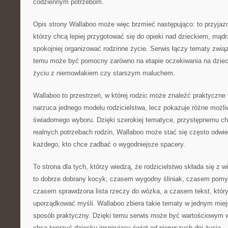
codziennym potrzebom.
Opis strony Wallaboo może więc brzmieć następująco: to przyjazn
którzy chcą lepiej przygotować się do opieki nad dzieckiem, mądr
spokojniej organizować rodzinne życie. Serwis łączy tematy zwią
temu może być pomocny zarówno na etapie oczekiwania na dziec
życiu z niemowlakiem czy starszym maluchem.
Wallaboo to przestrzeń, w której rodzic może znaleźć praktyczne
narzuca jednego modelu rodzicielstwa, lecz pokazuje różne możli
świadomego wyboru. Dzięki szerokiej tematyce, przystępnemu char
realnych potrzebach rodzin, Wallaboo może stać się często odwi
każdego, kto chce zadbać o wygodniejsze spacery.
To strona dla tych, którzy wiedzą, że rodzicielstwo składa się z 
to dobrze dobrany kocyk, czasem wygodny śliniak, czasem pom
czasem sprawdzona lista rzeczy do wózka, a czasem tekst, któr
uporządkować myśli. Wallaboo zbiera takie tematy w jednym miejs
sposób praktyczny. Dzięki temu serwis może być wartościowym w
chcą tworzyć dziecku inspirujący świat od pierwszych dni życia.