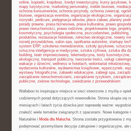
online
,
kopiarki
,
krajobraz
,
kredyt inwestycyjny
,
kursy językowe
,
l
mapy turystyczne
,
marketing personalny
,
meble biurowe
,
mediacj
ochrona konsumentów
,
ochrona przyrody
,
ochrona zwierząt
,
ogród
biurowe
,
organizacja eventów
,
organizacje ekologiczne
,
organizac
rozrywki
,
pedicure
,
pielęgnacja włosów
,
place zabaw
,
planery podr
porady prawne
,
prasa biznesowa
,
prasa kulturalna
,
prawo gospoda
prawo nieruchomości
,
prawo rodzinne
,
projektowanie logo
,
projekt
kosmetyczny
,
psychologia społeczna
,
pszczelarstwo
,
publishing
,
produktów
,
restauracje hotelowe
,
rolnictwo ekologiczne
,
rowery mi
rozwój przywództwa
,
salon spa
,
spotkania autorskie
,
startupy tec
system ERP
,
szkolenia menedżerskie
,
szkoły językowe
,
sztuczna
sztuczna inteligencja w medycynie
,
sztuka cyfrowa
,
sztuka dla dz
building
,
teatr improwizowany
,
telemedycyna
,
testy kosmetyczne
ekologiczny
,
transport publiczny
,
tworzenie treści
,
usługi catering
wakacje z dziećmi
,
wellness w hotelach
,
wolontariat młodzieżowy
wydarzenia kulturalne
,
wydawnictwa książkowe
,
wypoczynek
,
wyp
wystawy fotograficzne
,
zabawki edukacyjne
,
zabiegi spa
,
zarządz
zarządzanie nieruchomościami
,
zarządzanie ryzykiem
,
zarządzan
publiczne
,
zielone technologie
,
zwiedzanie z przewodnikiem
Wallaboo to inspirujące miejsce w sieci stworzone z myślą o opie
codziennych porad dotyczących noworodków. Strona skupia się n
miesiącach i latach życia dziecka jest naprawdę ważne: wygodzie
znaleźć wiele tematów związanych z spacerami. Nowe kategorie na
Naturalnie i
Moda dla Malucha
. Strona została przygotowana z my
podejmować przemyślane decyzje zakupowe i organizacyjne, ale n