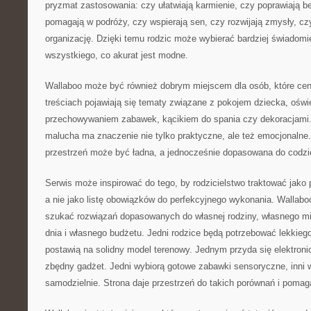
pryzmat zastosowania: czy ułatwiają karmienie, czy poprawiają 
pomagają w podróży, czy wspierają sen, czy rozwijają zmysły, czy 
organizację. Dzięki temu rodzic może wybierać bardziej świadom
wszystkiego, co akurat jest modne.
Wallaboo może być również dobrym miejscem dla osób, które ceni
treściach pojawiają się tematy związane z pokojem dziecka, oświe
przechowywaniem zabawek, kącikiem do spania czy dekoracjami.
malucha ma znaczenie nie tylko praktyczne, ale też emocjonalne
przestrzeń może być ładna, a jednocześnie dopasowana do codzie
Serwis może inspirować do tego, by rodzicielstwo traktować jako 
a nie jako listę obowiązków do perfekcyjnego wykonania. Wallab
szukać rozwiązań dopasowanych do własnej rodziny, własnego m
dnia i własnego budżetu. Jedni rodzice będą potrzebować lekkieg
postawią na solidny model terenowy. Jednym przyda się elektronicz
zbędny gadżet. Jedni wybiorą gotowe zabawki sensoryczne, inni 
samodzielnie. Strona daje przestrzeń do takich porównań i pomag