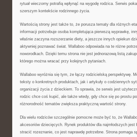
rytuał wieczorny potrafią wpłynąć na wygodę rodzica. Serwis poka
szerszym kontekście rodzinnego życia.
Wartością strony jest także to, że porusza tematy dla różnych et
informacji potrzebuje osoba kompletująca pierwszą wyprawkę, inn
właśnie zaczyna rozszerzanie diety, a jeszcze innych opiekun dz
aktywniej poznawać świat. Wallaboo odpowiada na te różne potrzeb
noworodkach. Dzięki temu strona nie jest jednorazową listą zaku
którego można wracać przy kolejnych pytaniach.
Wallaboo wyróżnia się tym, że łączy rodzicielską perspektywę. 
teksty o konkretnych produktach, jak i artykuły o codziennych sy
organizacji życia z dzieckiem. To sprawia, że serwis jest użytecz
rodzic chce coś kupić, ale także wtedy, gdy chce się po prostu 
różnorodność tematów zwiększa praktyczną wartość strony.
Dla wielu rodziców szczególnie pomocne może być to, że Wallab
akcesoriów dziecięcych. Rynek produktów dla najmłodszych jest b
stracić rozeznanie, co jest naprawdę potrzebne. Strona pomaga s