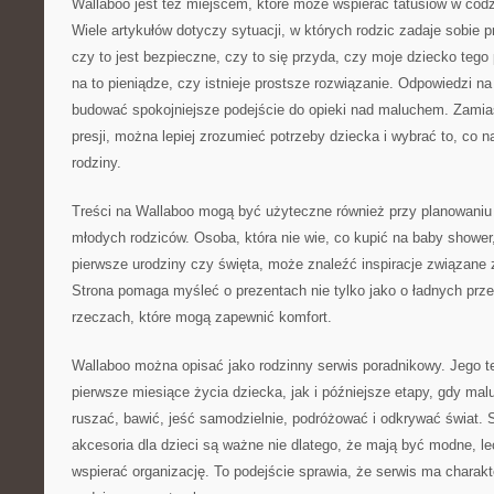
Wallaboo jest też miejscem, które może wspierać tatusiów w codz
Wiele artykułów dotyczy sytuacji, w których rodzic zadaje sobie p
czy to jest bezpieczne, czy to się przyda, czy moje dziecko tego
na to pieniądze, czy istnieje prostsze rozwiązanie. Odpowiedzi n
budować spokojniejsze podejście do opieki nad maluchem. Zamia
presji, można lepiej zrozumieć potrzeby dziecka i wybrać to, co 
rodziny.
Treści na Wallaboo mogą być użyteczne również przy planowaniu p
młodych rodziców. Osoba, która nie wie, co kupić na baby shower
pierwsze urodziny czy święta, może znaleźć inspiracje związan
Strona pomaga myśleć o prezentach nie tylko jako o ładnych prze
rzeczach, które mogą zapewnić komfort.
Wallaboo można opisać jako rodzinny serwis poradnikowy. Jego 
pierwsze miesiące życia dziecka, jak i późniejsze etapy, gdy mal
ruszać, bawić, jeść samodzielnie, podróżować i odkrywać świat. 
akcesoria dla dzieci są ważne nie dlatego, że mają być modne, l
wspierać organizację. To podejście sprawia, że serwis ma charakte