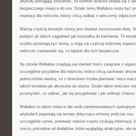
artykuły pomagają zrozumieć, że komfort dziecka składa się z w
bezpiecznego miejsca do snu. Dzięki temu Wallaboo może być p
inspiracji dla rodziców, którzy chcą zadbać o wieczorny odpoczyne
Ważną częścią tematyki strony jest również rozszerzanie diety. 
podejść do takich zagadnień jak krzesełka do karmienia. To tema
szybko przestają być teorią, a stają się częścią rodzinnej organ
rodzicom zastanowić się, co będzie dla nich bezpieczne.
Na stronie Wallaboo znajdują się również treści związane z wyjaz
szczególnie przydatne dla rodziców, którzy chcą zachować aktywn
jednocześnie wiedzą, że z dzieckiem trzeba planować nieco inac
takich tematów jak akcesoria do wózka. Dzięki takim treściom ro
przemyśleć, co zabrać, jak się przygotować i jak uniknąć chaosu
Wallaboo to także miejsce dla osób zainteresowanych spokojn
artykułach pojawiają się tematy dotyczące ochrony podczas snu. 
szczególnie cenne, ponieważ rodzice często szukają informacji, 
rzeczy potrzebne od dodatków, które wyglądają atrakcyjnie, ale n