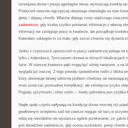
rozwojowa drzew i presja agrofagów nieraz wymuszają korektę wc
Producent owoców najczęściej obserwuje równolegle na stan koron
gleby i objawy chorób. Właśnie dlatego coraz większego znaczen
sadownicze
, gdy trzeba szybko porównać informacje z własną ob
informacji nie zastępuje pracy w kwaterze, ale porządkuje konteks
Kalendarz zabiegów to za mało, gdy sezon zmienia się dynamicz
Jedno z częstszych uproszczeń w pracy sadowniczej polega na ty
tylko z kalendarza. Tymczasem drzewa w różnych lokalizacjach n
fazie. W starszej kwaterze pąki mogą być silniej narażone, a na lż
wygląda już inaczej. Z tego powodu sprawdzenie roślin z bliska j
który obserwuje łatwiej odróżnia problem chwilowy od narastające
musi oznaczać przesadnej komplikacji, ale zmniejsza ryzyko zbę
Pogoda, przymrozki i stres roślin — kiedy potrzebna jest szybka 
Nagłe upały często wpływają na kondycję drzew mocniej niż poje
gwałtownym ociepleniu sad nie zawsze reaguje od razu w oczywis
robią się niestabilne nie wystarcza ogólne przekonanie, że „jako
jest doradztwo sadownicze, gdy ocena uszkodzeń, presji chorób a