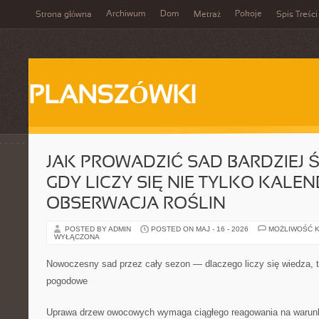
Archiwum
Dom
Pokoje
Strona główna
Metraż
Spis Treści
PLANSZÓWKI
JAK PROWADZIĆ SAD BARDZIEJ 
GDY LICZY SIĘ NIE TYLKO KALEN
OBSERWACJA ROŚLIN
POSTED BY ADMIN
POSTED ON MAJ - 16 - 2026
MOŻLIWOŚĆ 
WYŁĄCZONA
Nowoczesny sad przez cały sezon — dlaczego liczy się wiedza, te
pogodowe
Uprawa drzew owocowych wymaga ciągłego reagowania na warunk