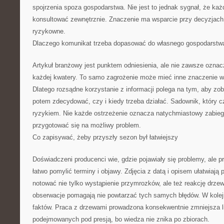
spojrzenia spoza gospodarstwa. Nie jest to jednak sygnał, że ka
konsultować zewnętrznie. Znaczenie ma wsparcie przy decyzjach,
ryzykowne.
Dlaczego komunikat trzeba dopasować do własnego gospodarstw
Artykuł branżowy jest punktem odniesienia, ale nie zawsze oznac
każdej kwatery. To samo zagrożenie może mieć inne znaczenie w
Dlatego rozsądne korzystanie z informacji polega na tym, aby z
potem zdecydować, czy i kiedy trzeba działać. Sadownik, który c
ryzykiem. Nie każde ostrzeżenie oznacza natychmiastowy zabie
przygotować się na możliwy problem.
Co zapisywać, żeby przyszły sezon był łatwiejszy
Doświadczeni producenci wie, gdzie pojawiały się problemy, ale pr
łatwo pomylić terminy i objawy. Zdjęcia z datą i opisem ułatwiaj
notować nie tylko wystąpienie przymrozków, ale też reakcję drzew
obserwacje pomagają nie powtarzać tych samych błędów. W kole
faktów. Praca z drzewami prowadzona konsekwentnie zmniejsza l
podejmowanych pod presją, bo wiedza nie znika po zbiorach.