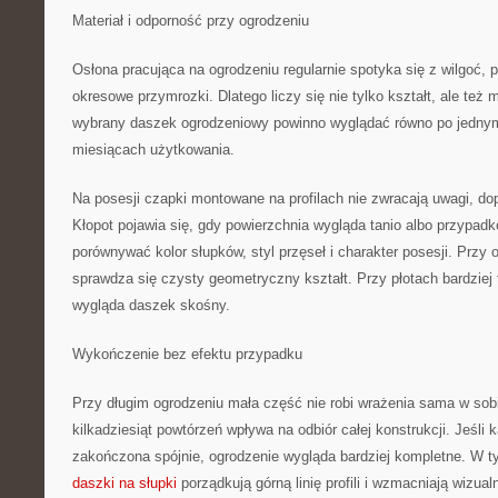
Materiał i odporność przy ogrodzeniu
Osłona pracująca na ogrodzeniu regularnie spotyka się z wilgoć, 
okresowe przymrozki. Dlatego liczy się nie tylko kształt, ale też 
wybrany daszek ogrodzeniowy powinno wyglądać równo po jednym 
miesiącach użytkowania.
Na posesji czapki montowane na profilach nie zwracają uwagi, dop
Kłopot pojawia się, gdy powierzchnia wygląda tanio albo przypad
porównywać kolor słupków, styl przęseł i charakter posesji. Prz
sprawdza się czysty geometryczny kształt. Przy płotach bardziej
wygląda daszek skośny.
Wykończenie bez efektu przypadku
Przy długim ogrodzeniu mała część nie robi wrażenia sama w sobie
kilkadziesiąt powtórzeń wpływa na odbiór całej konstrukcji. Jeśli 
zakończona spójnie, ogrodzenie wygląda bardziej kompletne. W 
daszki na słupki
porządkują górną linię profili i wzmacniają wizual