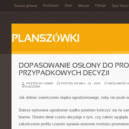
Archiwum
Dom
Pokoje
Strona główna
Metraż
Spis Treści
PLANSZÓWKI
DOPASOWANIE OSŁONY DO PROF
PRZYPADKOWYCH DECYZJI
POSTED BY ADMIN
POSTED ON MAJ - 19 - 2026
MOŻLIWOŚĆ 
WYŁĄCZONA
Jak dobrać zwieńczenie słupka ogrodzeniowego, żeby nie psuło w
Dobrze wykonane ogrodzenie rzadko powinien kończyć się na samy
bramie. Ostatni detal często decyduje o tym, czy całość wygląda 
zakończenie profilu czasem sprawia wrażenie montażu przerwanego