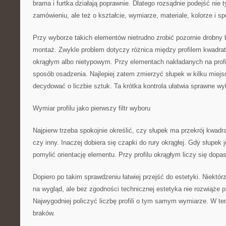
brama i furtka działają poprawnie. Dlatego rozsądnie podejść nie 
zamówieniu, ale też o kształcie, wymiarze, materiale, kolorze i s
Przy wyborze takich elementów nietrudno zrobić pozornie drobny bł
montaż. Zwykle problem dotyczy różnica między profilem kwadra
okrągłym albo nietypowym. Przy elementach nakładanych na profi
sposób osadzenia. Najlepiej zatem zmierzyć słupek w kilku miejsc
decydować o liczbie sztuk. Ta krótka kontrola ułatwia sprawne w
Wymiar profilu jako pierwszy filtr wyboru
Najpierw trzeba spokojnie określić, czy słupek ma przekrój kwadra
czy inny. Inaczej dobiera się czapki do rury okrągłej. Gdy słupek j
pomylić orientację elementu. Przy profilu okrągłym liczy się dop
Dopiero po takim sprawdzeniu łatwiej przejść do estetyki. Niektór
na wygląd, ale bez zgodności technicznej estetyka nie rozwiąże
Najwygodniej policzyć liczbę profili o tym samym wymiarze. W te
braków.