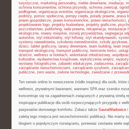
turystyczne
,
marketing personalny
,
meble drewniane
,
mediacje
,
m
ochrona konsumentów
,
ochrona przyrody
,
ochrona zwierząt
,
ogród
podłogowe
,
organizacja eventów
,
organizacje ekologiczne
,
organi
podróży
,
pomoc społeczna
,
pompy ciepła
,
porady prawne
,
prasa 
prawo gospodarcze
,
prawo konsumenckie
,
prawo nieruchomości
,
projektowanie logo
,
projekty budowlane
,
projekty graficzne
,
psycho
pszczelarstwo
,
publishing
,
rada prawna
,
rekuperacja
,
restauracje 
ekologiczne
,
rowery miejskie
,
rozwój przywództwa
,
segregacja o
autorskie
,
styl industrialny
,
styl loftowy
,
styl skandynawski
,
syste
systemy nawadniania
,
szkolenia menedżerskie
,
szkoły językowe
dzieci
,
tablet graficzny
,
tarasy drewniane
,
team building
,
teatr im
transport ekologiczny
,
transport publiczny
,
tworzenie treści
,
usługi
dziećmi
,
wellness w hotelach
,
wolontariat młodzieżowy
,
współpra
kulturalne
,
wydawnictwa książkowe
,
wykończenia wnętrz
,
wypoży
wystawy fotograficzne
,
zabawki edukacyjne
,
zadaszenia
,
zarządz
zarządzanie nieruchomościami
,
zarządzanie ryzykiem
,
zarządzan
publiczne
,
zero waste
,
zielone technologie
,
zwiedzanie z przewod
Ten serwis online to nowoczesne źródło inspiracji dla osób, któr
wellness, prywatnymi basenami, wannami SPA oraz szeroko roz
koncentruje się na zagadnieniach związanych z prywatną strefą r
inspirujące publikacje dla osób rozpoczynających przygodę z well
pasjonatów domowego komfortu. Zobacz także
SaunaWadowice
i
zaletą tego miejsca jest wszechstronność publikacji. Nie mamy t
blogiem o pojedynczym rozwiązaniu, ponieważ zestawia wiele wąt