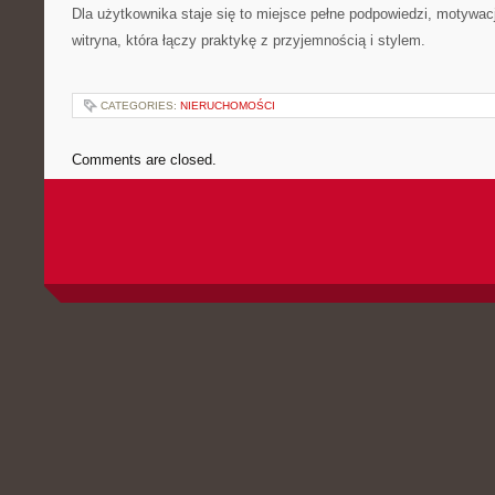
Dla użytkownika staje się to miejsce pełne podpowiedzi, motywacji
witryna, która łączy praktykę z przyjemnością i stylem.
CATEGORIES:
NIERUCHOMOŚCI
Comments are closed.