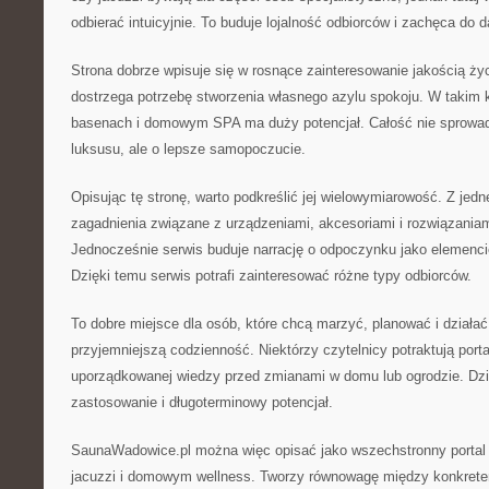
odbierać intuicyjnie. To buduje lojalność odbiorców i zachęca do 
Strona dobrze wpisuje się w rosnące zainteresowanie jakością ży
dostrzega potrzebę stworzenia własnego azylu spokoju. W takim k
basenach i domowym SPA ma duży potencjał. Całość nie sprowad
luksusu, ale o lepsze samopoczucie.
Opisując tę stronę, warto podkreślić jej wielowymiarowość. Z jedne
zagadnienia związane z urządzeniami, akcesoriami i rozwiązania
Jednocześnie serwis buduje narrację o odpoczynku jako elemenci
Dzięki temu serwis potrafi zainteresować różne typy odbiorców.
To dobre miejsce dla osób, które chcą marzyć, planować i działać
przyjemniejszą codzienność. Niektórzy czytelnicy potraktują porta
uporządkowanej wiedzy przed zmianami w domu lub ogrodzie. Dzi
zastosowanie i długoterminowy potencjał.
SaunaWadowice.pl można więc opisać jako wszechstronny portal
jacuzzi i domowym wellness. Tworzy równowagę między konkrete