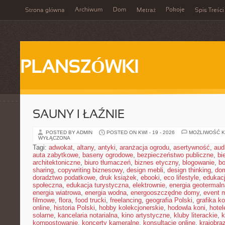
Archiwum
Dom
Pokoje
Strona główna
Metraż
Spis Treści
PLANSZÓWKI
SAUNY I ŁAŹNIE
POSTED BY ADMIN
POSTED ON KWI - 19 - 2026
MOŻLIWOŚĆ 
WYŁĄCZONA
Tagi:
adwokat
,
altany
,
antyki
,
aranżacja ogrodu
,
asertywność
,
aud
auta zabytkowe
,
baseny ogrodowe
,
bezpieczeństwo publiczne
,
bi
architektoniczne
,
biuro tłumaczeń
,
biznes etyczny
,
blogowanie
,
bo
sharing
,
copywriting biznesowy
,
design mebli
,
design thinking
,
dom
doradztwo podatkowe
,
druk książek
,
ebooki
,
eco lifestyle
,
edukac
społeczna
,
edukacja turystyczna
,
elektrownie
,
energia geotermaln
energia wiatrowa
,
energia wodna
,
energooszczędne domy
,
event 
filmowe
,
flora
,
food trucki
,
freelancing
,
geografia Polski
,
grafika k
online
,
historia Polski
,
hobby kolekcjonerskie
,
hodowla koni
,
hotel
solarne
,
kancelaria notarialna
,
kino artystyczne
,
kluby literackie
,
k
kompostowanie
,
koncerty kameralne
,
konsultacje online
,
krajobra