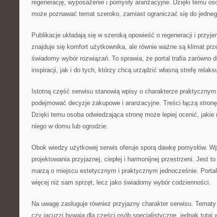
regenerację, wyposażenie i pomysły aranżacyjne. Dzięki temu os
może poznawać temat szeroko, zamiast ograniczać się do jedneg
Publikacje układają się w szeroką opowieść o regeneracji i przy
znajduje się komfort użytkownika, ale równie ważne są klimat prz
świadomy wybór rozwiązań. To sprawia, że portal trafia zarówno 
inspiracji, jak i do tych, którzy chcą urządzić własną strefę relaks
Istotną część serwisu stanowią wpisy o charakterze praktycznym. 
podejmować decyzje zakupowe i aranżacyjne. Treści łączą stronę 
Dzięki temu osoba odwiedzająca stronę może lepiej ocenić, jakie
niego w domu lub ogrodzie.
Obok wiedzy użytkowej serwis oferuje sporą dawkę pomysłów. Wpi
projektowania przyjaznej, ciepłej i harmonijnej przestrzeni. Jest t
marzą o miejscu estetycznym i praktycznym jednocześnie. Portal
więcej niż sam sprzęt, lecz jako świadomy wybór codzienności.
Na uwagę zasługuje również przyjazny charakter serwisu. Temat
czy jacuzzi bywają dla części osób specjalistyczne, jednak tutaj 