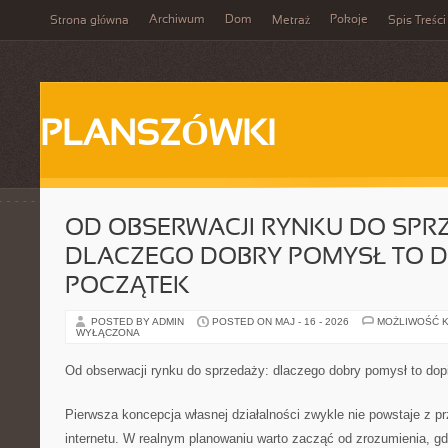
Archiwum
Dom
Pokoje
Strona główna
Metraż
Spis Treści
PLANSZÓWKI
OD OBSERWACJI RYNKU DO SPR
DLACZEGO DOBRY POMYSŁ TO D
POCZĄTEK
POSTED BY ADMIN
POSTED ON MAJ - 16 - 2026
MOŻLIWOŚĆ 
WYŁĄCZONA
Od obserwacji rynku do sprzedaży: dlaczego dobry pomysł to dop
Pierwsza koncepcja własnej działalności zwykle nie powstaje z pr
internetu. W realnym planowaniu warto zacząć od zrozumienia, gd