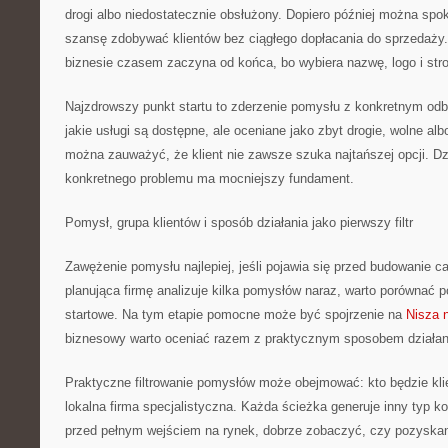
drogi albo niedostatecznie obsłużony. Dopiero później można spok
szansę zdobywać klientów bez ciągłego dopłacania do sprzedaż
biznesie czasem zaczyna od końca, bo wybiera nazwę, logo i str
Najzdrowszy punkt startu to zderzenie pomysłu z konkretnym odb
jakie usługi są dostępne, ale oceniane jako zbyt drogie, wolne a
można zauważyć, że klient nie zawsze szuka najtańszej opcji. Dz
konkretnego problemu ma mocniejszy fundament.
Pomysł, grupa klientów i sposób działania jako pierwszy filtr
Zawężenie pomysłu najlepiej, jeśli pojawia się przed budowanie c
planująca firmę analizuje kilka pomysłów naraz, warto porównać p
startowe. Na tym etapie pomocne może być spojrzenie na
Nisza 
biznesowy warto oceniać razem z praktycznym sposobem działan
Praktyczne filtrowanie pomysłów może obejmować: kto będzie kl
lokalna firma specjalistyczna. Każda ścieżka generuje inny typ k
przed pełnym wejściem na rynek, dobrze zobaczyć, czy pozyskani