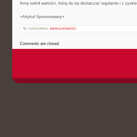
firmę wokół wartości, którą da się dostarczać regularnie i z zyski
+Artykuł Sponsorowany+
CATEGORIES:
NIERUCHOMOŚCI
Comments are closed.