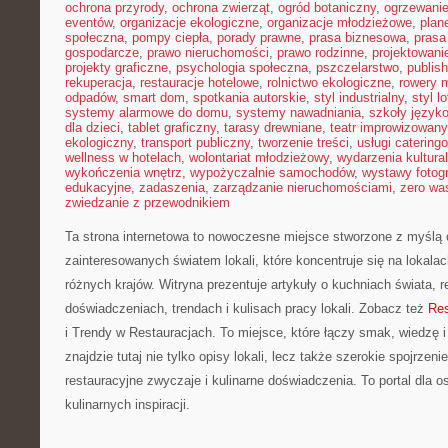
ochrona przyrody
,
ochrona zwierząt
,
ogród botaniczny
,
ogrzewani
eventów
,
organizacje ekologiczne
,
organizacje młodzieżowe
,
plan
społeczna
,
pompy ciepła
,
porady prawne
,
prasa biznesowa
,
prasa
gospodarcze
,
prawo nieruchomości
,
prawo rodzinne
,
projektowani
projekty graficzne
,
psychologia społeczna
,
pszczelarstwo
,
publish
rekuperacja
,
restauracje hotelowe
,
rolnictwo ekologiczne
,
rowery m
odpadów
,
smart dom
,
spotkania autorskie
,
styl industrialny
,
styl l
systemy alarmowe do domu
,
systemy nawadniania
,
szkoły język
dla dzieci
,
tablet graficzny
,
tarasy drewniane
,
teatr improwizowany
ekologiczny
,
transport publiczny
,
tworzenie treści
,
usługi catering
wellness w hotelach
,
wolontariat młodzieżowy
,
wydarzenia kultura
wykończenia wnętrz
,
wypożyczalnie samochodów
,
wystawy fotogr
edukacyjne
,
zadaszenia
,
zarządzanie nieruchomościami
,
zero wa
zwiedzanie z przewodnikiem
Ta strona internetowa to nowoczesne miejsce stworzone z myślą 
zainteresowanych światem lokali, które koncentruje się na lokal
różnych krajów. Witryna prezentuje artykuły o kuchniach świata, 
doświadczeniach, trendach i kulisach pracy lokali. Zobacz też
Res
i Trendy w Restauracjach. To miejsce, które łączy smak, wiedzę i
znajdzie tutaj nie tylko opisy lokali, lecz także szerokie spojrzeni
restauracyjne zwyczaje i kulinarne doświadczenia. To portal dla 
kulinarnych inspiracji.