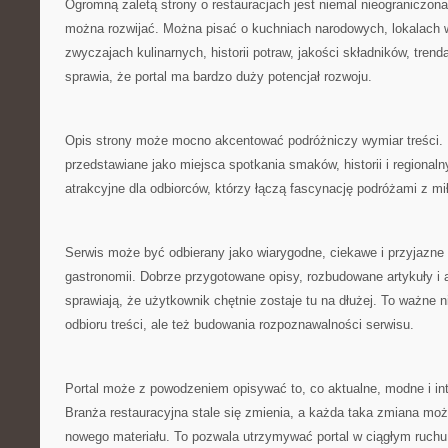
Ogromną zaletą strony o restauracjach jest niemal nieograniczona
można rozwijać. Można pisać o kuchniach narodowych, lokalach 
zwyczajach kulinarnych, historii potraw, jakości składników, trend
sprawia, że portal ma bardzo duży potencjał rozwoju.
Opis strony może mocno akcentować podróżniczy wymiar treści. 
przedstawiane jako miejsca spotkania smaków, historii i regional
atrakcyjne dla odbiorców, którzy łączą fascynację podróżami z mił
Serwis może być odbierany jako wiarygodne, ciekawe i przyjazne
gastronomii. Dobrze przygotowane opisy, rozbudowane artykuły i 
sprawiają, że użytkownik chętnie zostaje tu na dłużej. To ważne n
odbioru treści, ale też budowania rozpoznawalności serwisu.
Portal może z powodzeniem opisywać to, co aktualne, modne i inte
Branża restauracyjna stale się zmienia, a każda taka zmiana może
nowego materiału. To pozwala utrzymywać portal w ciągłym ruchu 