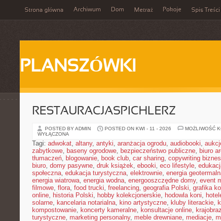
Archiwum
Dom
Pokoje
Strona główna
Metraż
Spis Treści
PLANSZÓWKI
RESTAURACJASPICHLERZ
POSTED BY ADMIN
POSTED ON KWI - 11 - 2026
MOŻLIWOŚĆ 
WYŁĄCZONA
Tagi:
adwokat
,
altany
,
antyki
,
aranżacja ogrodu
,
audiobooki
,
aukcj
zabytkowe
,
baseny ogrodowe
,
bezpieczeństwo publiczne
,
biuro a
tłumaczeń
,
blogowanie
,
book club
,
car sharing
,
copywriting bizne
biuro
,
domy pasywne
,
druk książek
,
ebooki
,
eco lifestyle
,
edukacj
społeczna
,
edukacja turystyczna
,
elektrownie
,
energia geotermaln
energia wiatrowa
,
energia wodna
,
energooszczędne domy
,
event 
filmowe
,
flora
,
food trucki
,
freelancing
,
geografia Polski
,
grafika k
online
,
historia Polski
,
hobby kolekcjonerskie
,
hodowla koni
,
hotel
solarne
,
kancelaria notarialna
,
kino artystyczne
,
kluby literackie
,
k
kompostowanie
,
koncerty kameralne
,
konsultacje online
,
krajobra
turystyczne
,
marketing personalny
,
meble drewniane
,
mediacje
,
m