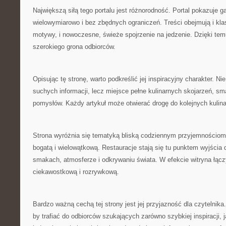
Największą siłą tego portalu jest różnorodność. Portal pokazuje 
wielowymiarowo i bez zbędnych ograniczeń. Treści obejmują i kla
motywy, i nowoczesne, świeże spojrzenie na jedzenie. Dzięki temu
szerokiego grona odbiorców.
Opisując tę stronę, warto podkreślić jej inspiracyjny charakter. Nie
suchych informacji, lecz miejsce pełne kulinarnych skojarzeń, s
pomysłów. Każdy artykuł może otwierać drogę do kolejnych kulin
Strona wyróżnia się tematyką bliską codziennym przyjemnościom,
bogatą i wielowątkową. Restauracje stają się tu punktem wyjścia d
smakach, atmosferze i odkrywaniu świata. W efekcie witryna łącz
ciekawostkową i rozrywkową.
Bardzo ważną cechą tej strony jest jej przyjazność dla czytelnika.
by trafiać do odbiorców szukających zarówno szybkiej inspiracji, ja