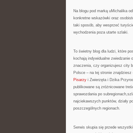
Na blogu pod marką uMichalika odn
konkretne wskazówki oraz osobiste
taki sposób, aby wesprzeć turyśc
wychodzenia poza utarte szlaki.
To świetny blog dla ludzi, które 
kochają indywidualne zwiedzanie o
znaczenia, czy organizujesz city 
Polsce – na tej stronie znajdzies
Pisarzy
i Zwierzęta i Dzika Przyro
publikowane są zróżnicowane treś
sprawozdania po subregionach,szl
najciekawszych punktów, działy p
poszczególnych regionach.
Serwis skupia się przede wszystki