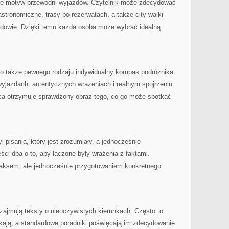
e motyw przewodni wyjazdów. Czytelnik może zdecydować
gastronomiczne, trasy po rezerwatach, a także city walki
dowie. Dzięki temu każda osoba może wybrać idealną
 to także pewnego rodzaju indywidualny kompas podróżnika.
wyjazdach, autentycznych wrażeniach i realnym spojrzeniu
rca otrzymuje sprawdzony obraz tego, co go może spotkać
l pisania, który jest zrozumiały, a jednocześnie
ści dba o to, aby łączone były wrażenia z faktami.
laksem, ale jednocześnie przygotowaniem konkretnego
 zajmują teksty o nieoczywistych kierunkach. Często to
ekają, a standardowe poradniki poświęcają im zdecydowanie