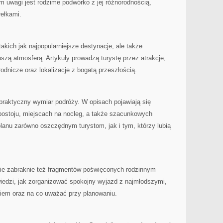
 uwagi jest rodzime podwórko z jej różnorodnością,
rełkami.
 takich jak najpopularniejsze destynacje, ale także
szą atmosferą. Artykuły prowadzą turystę przez atrakcje,
rodnicze oraz lokalizacje z bogatą przeszłością.
praktyczny wymiar podróży. W opisach pojawiają się
 postoju, miejscach na nocleg, a także szacunkowych
planu zarówno oszczędnym turystom, jak i tym, którzy lubią
nie zabraknie też fragmentów poświęconych rodzinnym
edzi, jak zorganizować spokojny wyjazd z najmłodszymi,
kiem oraz na co uważać przy planowaniu.