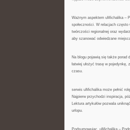
Ważnym aspektem uMichalika – Pod
społeczności. W relacjach często
twórczości regionalnej oraz wydarz
aby szanować odwiedzane miejsca,
Na blogu pojawią się także porad 
łatwiej ułożyć trasę w pojedynkę
czasu.
serwis uMichalika może pełnić rol
Najpierw przychodzi inspiracja, pó
Lektura artykułów pozwala unikn
urlopu.
Podsumowując, uMichalika – Podró