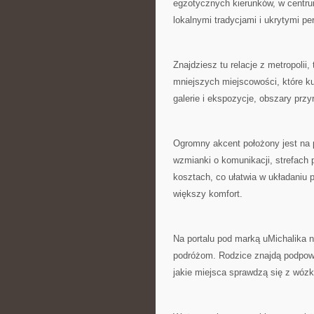
egzotycznych kierunków, w centrum
lokalnymi tradycjami i ukrytymi pe
Znajdziesz tu relacje z metropolii,
mniejszych miejscowości, które ku
galerie i ekspozycje, obszary przy
Ogromny akcent położony jest na 
wzmianki o komunikacji, strefach
kosztach, co ułatwia w układaniu 
większy komfort.
Na portalu pod marką uMichalika 
podróżom. Rodzice znajdą podpowi
jakie miejsca sprawdzą się z wóz