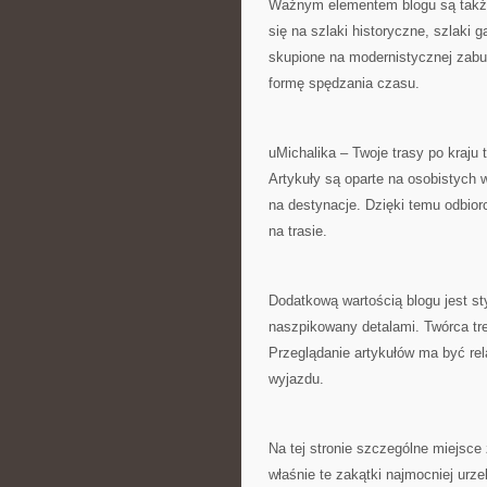
Ważnym elementem blogu są takż
się na szlaki historyczne, szlaki 
skupione na modernistycznej zabu
formę spędzania czasu.
uMichalika – Twoje trasy po kraju
Artykuły są oparte na osobistych 
na destynacje. Dzięki temu odbio
na trasie.
Dodatkową wartością blogu jest sty
naszpikowany detalami. Twórca tre
Przeglądanie artykułów ma być re
wyjazdu.
Na tej stronie szczególne miejsce
właśnie te zakątki najmocniej urz