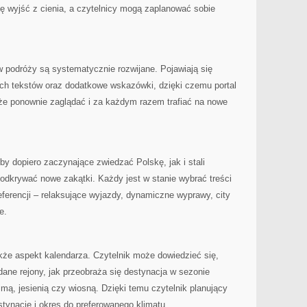
ję wyjść z cienia, a czytelnicy mogą zaplanować sobie
w podróży są systematycznie rozwijane. Pojawiają się
ych tekstów oraz dodatkowe wskazówki, dzięki czemu portal
oże ponownie zaglądać i za każdym razem trafiać na nowe
y dopiero zaczynające zwiedzać Polskę, jak i stali
odkrywać nowe zakątki. Każdy jest w stanie wybrać treści
ferencji – relaksujące wyjazdy, dynamiczne wyprawy, city
e.
kże aspekt kalendarza. Czytelnik może dowiedzieć się,
dane rejony, jak przeobraża się destynacja w sezonie
mą, jesienią czy wiosną. Dzięki temu czytelnik planujący
ynację i okres do preferowanego klimatu.