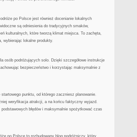
róże po Polsce jest również docenianie lokalnych
 widoczne są odniesienia do tradycyjnych smaków,
eń kulturalnych, które tworzą klimat miejsca. To zachęta,
 wybierając lokalne produkty.
dla osób podróżujących solo. Dzięki szczegółowe instrukcje
, zachowując bezpieczeństwo i korzystając maksymalnie z
ę startowego punktu, od którego zaczniesz planowanie.
źniej weryfikacja atrakcji, a na końcu faktyczny wyjazd.
ąć podstawowych błędów i maksymalnie spożytkować czas
że po Polsce to rozbudowany blog podróżniczy, który