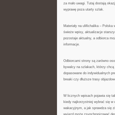
za mało uwagi. Tutaj dostają okaz
wyprawę poza utarty szlak.
Materiały na uMichalika – Polska 
świeże wpisy, aktualizacje starsz
pozostaje aktualny, a odbiorca m
informacje.
Odbiorcami strony są zarówno osob
bywalcy na szlakach, którzy chcą 
dopasowane do indywidualnych pre
breaki czy dłuższe trasy objazdow
W licznych wpisach pojawia się ta
kiedy najkorzystniej wybrać się w 
wakacyjnym, a jak sprawdza się zi
wyjazd może zsynchronizować dest