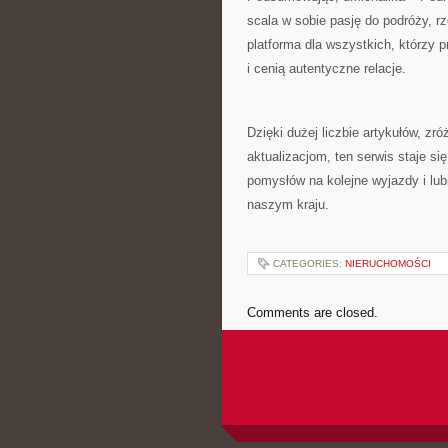
scala w sobie pasję do podróży, rz
platforma dla wszystkich, którzy 
i cenią autentyczne relacje.
Dzięki dużej liczbie artykułów, 
aktualizacjom, ten serwis staje s
pomysłów na kolejne wyjazdy i lu
naszym kraju.
CATEGORIES:
NIERUCHOMOŚCI
Comments are closed.