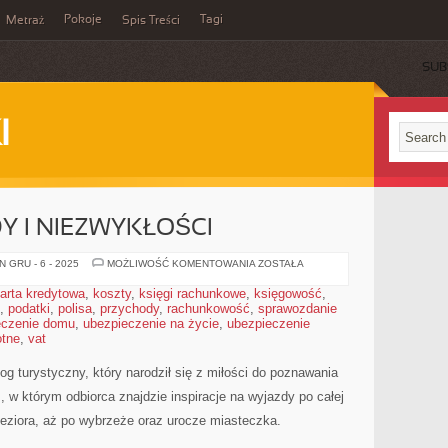
Pokoje
Tagi
Metraż
Spis Treści
SUB
I
Y I NIEZWYKŁOŚCI
POLSKIE
 GRU - 6 - 2025
MOŻLIWOŚĆ KOMENTOWANIA
ZOSTAŁA
REKORDY
I
arta kredytowa
,
koszty
,
księgi rachunkowe
,
księgowość
,
NIEZWYKŁOŚCI
,
podatki
,
polisa
,
przychody
,
rachunkowość
,
sprawozdanie
eczenie domu
,
ubezpieczenie na życie
,
ubezpieczenie
otne
,
vat
og turystyczny, który narodził się z miłości do poznawania
 w którym odbiorca znajdzie inspiracje na wyjazdy po całej
jeziora, aż po wybrzeże oraz urocze miasteczka.