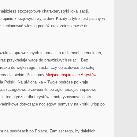
ajdziesz szczegółowe charakterystyki lokalizacji,
 opinie z krajowych wyjazdów. Każdy artykuł jest pisany w
ie zaplanować własną podróż oraz zainspirować do
poszukują sprawdzonych informacji o rodzimych kierunkach,
raz przykładają wagę do prawdziwych relacji. Bez
breaku do większego miasta, czy objazdówce po całej
z coś dla siebie. Polecamy
Miejsca Inspirujące Artystów i
da Polski. Na uMichalika – Twoje podróże po kraju
ci:szczegółowe przewodniki po aglomeracjach,opisowe
aki tematyczne dla turystów zmotoryzowanych,listy
oradnikowe dotyczące noclegów, pomysły na krótki urlop po
m na podróżach po Polsce. Zamiast tego, by dalekich,