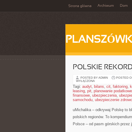
Archiwum
Dom
Strona główna
PLANSZÓWK
POLSKIE REKORD
POSTED BY ADMIN
POSTED ON
WYŁĄCZONA
Tagi:
audyt
,
bilans
,
cit
,
faktoring
,
k
leasing
,
pit
,
planowanie podatkowe
finansowe
,
ubezpieczenia
,
ubezpi
samochodu
,
ubezpieczenie zdrow
uMichalika – odkrywaj Polskę to bl
polskich regionów. To kompendium,
Polsce – od pasm górskich przez 