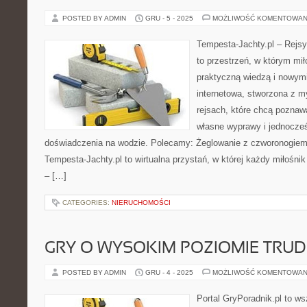
POSTED BY ADMIN
GRU - 5 - 2025
MOŻLIWOŚĆ KOMENTOWAN
Tempesta-Jachty.pl – Rejsy
to przestrzeń, w którym mi
praktyczną wiedzą i nowymi
internetowa, stworzona z m
rejsach, które chcą poznaw
własne wyprawy i jednocz
doświadczenia na wodzie. Polecamy: Żeglowanie z czworonogiem i
Tempesta-Jachty.pl to wirtualna przystań, w której każdy miłośnik 
– […]
CATEGORIES:
NIERUCHOMOŚCI
GRY O WYSOKIM POZIOMIE TRU
POSTED BY ADMIN
GRU - 4 - 2025
MOŻLIWOŚĆ KOMENTOWAN
Portal GryPoradnik.pl to w