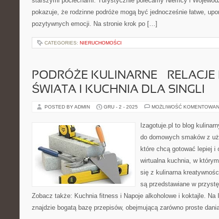
starszymi pociechami. Turystycznie polecamy Niemcy i Województ
pokazuje, że rodzinne podróże mogą być jednocześnie łatwe, upo
pozytywnych emocji. Na stronie krok po […]
CATEGORIES:
NIERUCHOMOŚCI
PODRÓŻE KULINARNE – RELACJE 
ŚWIATA I KUCHNIA DLA SINGLI
POSTED BY ADMIN
GRU - 2 - 2025
MOŻLIWOŚĆ KOMENTOWAN
Izagotuje.pl to blog kulinar
do domowych smaków z użyt
które chcą gotować lepiej 
wirtualna kuchnia, w który
się z kulinarna kreatywnoś
są przedstawiane w przystę
Zobacz także: Kuchnia fitness i Napoje alkoholowe i koktajle. Na 
znajdzie bogatą bazę przepisów, obejmującą zarówno proste dania 