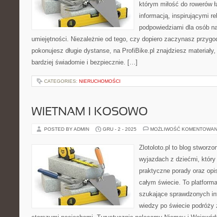
którym miłość do rowerów łą
informacją, inspirującymi re
podpowiedziami dla osób n
umiejętności. Niezależnie od tego, czy dopiero zaczynasz przygod
pokonujesz długie dystanse, na ProfiBike.pl znajdziesz materiały,
bardziej świadomie i bezpiecznie. […]
CATEGORIES:
NIERUCHOMOŚCI
WIETNAM I KOSOWO
POSTED BY ADMIN
GRU - 2 - 2025
MOŻLIWOŚĆ KOMENTOWAN
Zlotoloto.pl to blog stworz
wyjazdach z dziećmi, który 
praktyczne porady oraz op
całym świecie. To platforma
szukające sprawdzonych in
wiedzy po świecie podróży 