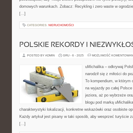
domowych warunkach. Zobacz: Recykling i zero waste w ogrodzie 
[…]
CATEGORIES:
NIERUCHOMOŚCI
POLSKIE REKORDY I NIEZWYKŁO
POSTED BY ADMIN
GRU - 6 - 2025
MOŻLIWOŚĆ KOMENTOWAN
uMichalika – odkrywaj Polsk
narodził się z miłości do p
To kompendium, w którym od
na wyjazdy po całej Polsce
jeziora, aż po wybrzeże or
blogu pod marką uMichalik
charakterystyki lokalizacji, konkretne wskazówki oraz osobiste o
Każdy artykuł jest pisany w taki sposób, aby wesprzeć turyście 
[…]