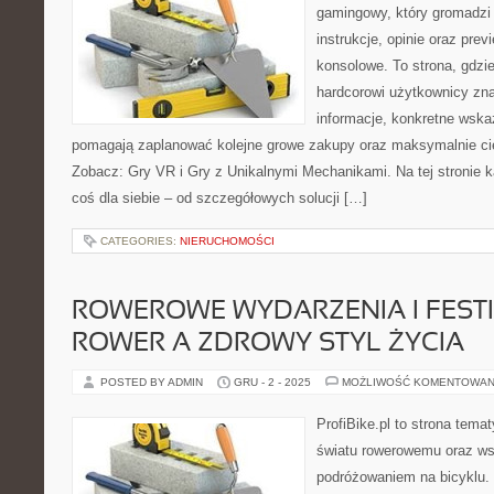
gamingowy, który gromadzi
instrukcje, opinie oraz prev
konsolowe. To strona, gdzi
hardcorowi użytkownicy zn
informacje, konkretne wskaz
pomagają zaplanować kolejne growe zakupy oraz maksymalnie ci
Zobacz: Gry VR i Gry z Unikalnymi Mechanikami. Na tej stronie k
coś dla siebie – od szczegółowych solucji […]
CATEGORIES:
NIERUCHOMOŚCI
ROWEROWE WYDARZENIA I FESTI
ROWER A ZDROWY STYL ŻYCIA
POSTED BY ADMIN
GRU - 2 - 2025
MOŻLIWOŚĆ KOMENTOWAN
ProfiBike.pl to strona tem
światu rowerowemu oraz ws
podróżowaniem na bicyklu. 