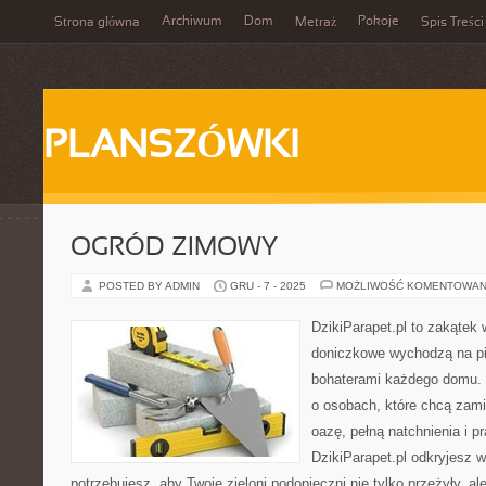
Archiwum
Dom
Pokoje
Strona główna
Metraż
Spis Treści
PLANSZÓWKI
OGRÓD ZIMOWY
POSTED BY ADMIN
GRU - 7 - 2025
MOŻLIWOŚĆ KOMENTOWAN
DzikiParapet.pl to zakątek 
doniczkowe wychodzą na pie
bohaterami każdego domu. 
o osobach, które chcą zami
oazę, pełną natchnienia i 
DzikiParapet.pl odkryjesz 
potrzebujesz, aby Twoje zieloni podopieczni nie tylko przeżyły, al