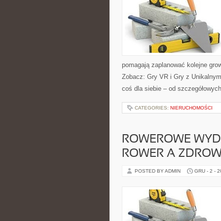
pomagają zaplanować kolejne gro
Zobacz: Gry VR i Gry z Unikalnymi
coś dla siebie – od szczegółowych
CATEGORIES:
NIERUCHOMOŚCI
ROWEROWE WYDAR
ROWER A ZDROWY
POSTED BY ADMIN
GRU - 2 - 