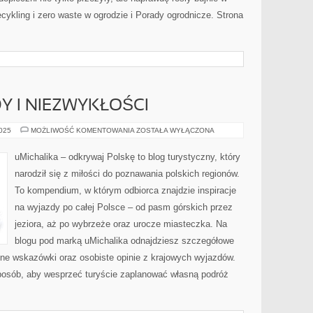
kling i zero waste w ogrodzie i Porady ogrodnicze. Strona
Y I NIEZWYKŁOŚCI
POLSKIE
2025
MOŻLIWOŚĆ KOMENTOWANIA
ZOSTAŁA WYŁĄCZONA
REKORDY
I
NIEZWYKŁOŚCI
uMichalika – odkrywaj Polskę to blog turystyczny, który
narodził się z miłości do poznawania polskich regionów.
To kompendium, w którym odbiorca znajdzie inspiracje
na wyjazdy po całej Polsce – od pasm górskich przez
jeziora, aż po wybrzeże oraz urocze miasteczka. Na
blogu pod marką uMichalika odnajdziesz szczegółowe
retne wskazówki oraz osobiste opinie z krajowych wyjazdów.
sposób, aby wesprzeć turyście zaplanować własną podróż