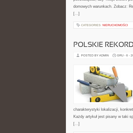
domowych warunkach. Zobacz: Recy
[…]
CATEGORIES:
NIERUCHOMOŚCI
POLSKIE REKORD
POSTED BY ADMIN
GRU - 6 - 
charakterystyki lokalizacji, konk
Każdy artykuł jest pisany w taki 
[…]