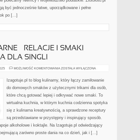
ie polecamy Niemcy i Województwo podlaskie. Zlotoloto.pl
gą być jednocześnie łatwe, uporządkowane i pełne
rok po […]
NE – RELACJE I SMAKI
A DLA SINGLI
PODRÓŻE
2025
MOŻLIWOŚĆ KOMENTOWANIA
ZOSTAŁA WYŁĄCZONA
KULINARNE
–
RELACJE
Izagotuje.pl to blog kulinarny, który łączy zamiłowanie
I
SMAKI
do domowych smaków z użytecznymi trikami dla osób,
ŚWIATA
I
które chcą gotować lepiej i odkrywać nowe smaki. To
KUCHNIA
DLA
wirtualna kuchnia, w którym kuchnia codzienna spotyka
SINGLI
się z kulinarna kreatywnością, a sprawdzone receptury
są przedstawiane w przystępny i inspirujący sposób.
poje alkoholowe i koktajle. Na Izagotuje.pl odwiedzający
bejmującą zarówno proste dania na co dzień, jak i […]