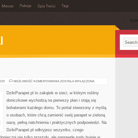
Pokoje
Tagi
Metraż
Spis Treści
SUB
I
OGRÓD
2025
MOŻLIWOŚĆ KOMENTOWANIA
ZOSTAŁA WYŁĄCZONA
ZIMOWY
DzikiParapet.pl to zakątek w sieci, w którym rośliny
doniczkowe wychodzą na pierwszy plan i stają się
bohaterami każdego domu. To portal stworzony z myślą
o osobach, które chcą zamienić swój parapet w zieloną
oazę, pełną natchnienia i praktycznych podpowiedzi. Na
DzikiParapet.pl odkryjesz wszystko, czego
dopieczni nie tylko przeżyły, ale naprawdę rosły bujnie w