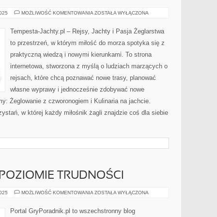
REJSY
2025
MOŻLIWOŚĆ KOMENTOWANIA
ZOSTAŁA WYŁĄCZONA
PO
RZEKACH
I
Tempesta-Jachty.pl – Rejsy, Jachty i Pasja Żeglarstwa
JEZIORACH
to przestrzeń, w którym miłość do morza spotyka się z
praktyczną wiedzą i nowymi kierunkami. To strona
internetowa, stworzona z myślą o ludziach marzących o
rejsach, które chcą poznawać nowe trasy, planować
własne wyprawy i jednocześnie zdobywać nowe
y: Żeglowanie z czworonogiem i Kulinaria na jachcie.
zystań, w której każdy miłośnik żagli znajdzie coś dla siebie
POZIOMIE TRUDNOŚCI
GRY
2025
MOŻLIWOŚĆ KOMENTOWANIA
ZOSTAŁA WYŁĄCZONA
O
WYSOKIM
POZIOMIE
Portal GryPoradnik.pl to wszechstronny blog
TRUDNOŚCI