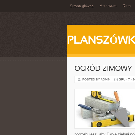
Archiwum
Dom
Strona główna
PLANSZÓWK
OGRÓD ZIMOWY
POSTED BY ADMIN
GRU - 7 - 
potrzebujesz, aby Twoje zieloni po