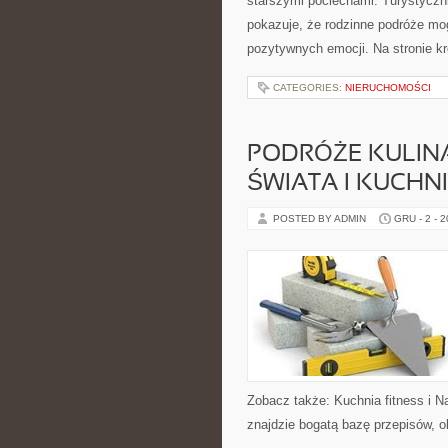
starszymi pociechami. Turystyczn
pokazuje, że rodzinne podróże mo
pozytywnych emocji. Na stronie k
CATEGORIES:
NIERUCHOMOŚCI
PODRÓŻE KULINAR
ŚWIATA I KUCHNI
POSTED BY ADMIN
GRU - 2 - 
Zobacz także: Kuchnia fitness i Na
znajdzie bogatą bazę przepisów, o