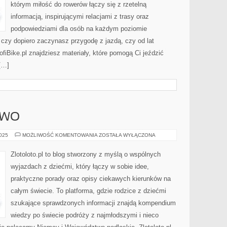
którym miłość do rowerów łączy się z rzetelną
informacją, inspirującymi relacjami z trasy oraz
podpowiedziami dla osób na każdym poziomie
, czy dopiero zaczynasz przygodę z jazdą, czy od lat
fiBike.pl znajdziesz materiały, które pomogą Ci jeździć
 […]
OWO
WIETNAM
2025
MOŻLIWOŚĆ KOMENTOWANIA
ZOSTAŁA WYŁĄCZONA
I
KOSOWO
Zlotoloto.pl to blog stworzony z myślą o wspólnych
wyjazdach z dziećmi, który łączy w sobie idee,
praktyczne porady oraz opisy ciekawych kierunków na
całym świecie. To platforma, gdzie rodzice z dziećmi
szukające sprawdzonych informacji znajdą kompendium
wiedzy po świecie podróży z najmłodszymi i nieco