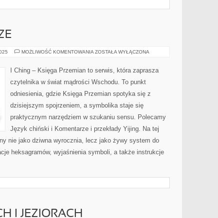
ZE
YIJING
2025
MOŻLIWOŚĆ KOMENTOWANIA
ZOSTAŁA WYŁĄCZONA
W
KULTURZE
I Ching – Księga Przemian to serwis, która zaprasza
czytelnika w świat mądrości Wschodu. To punkt
odniesienia, gdzie Księga Przemian spotyka się z
dzisiejszym spojrzeniem, a symbolika staje się
praktycznym narzędziem w szukaniu sensu. Polecamy
Język chiński i Komentarze i przekłady Yijing. Na tej
iany nie jako dziwna wyrocznia, lecz jako żywy system do
tacje heksagramów, wyjaśnienia symboli, a także instrukcje
H I JEZIORACH