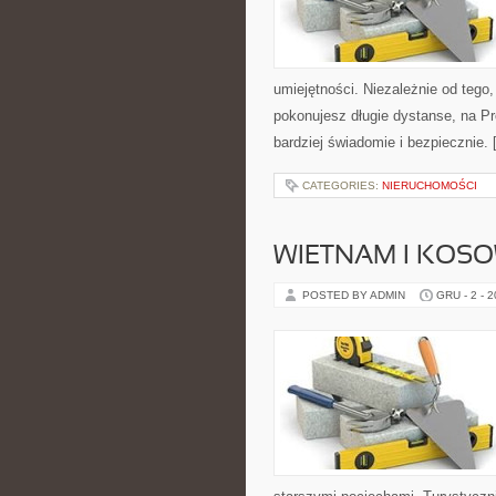
umiejętności. Niezależnie od tego
pokonujesz długie dystanse, na Pro
bardziej świadomie i bezpiecznie.
CATEGORIES:
NIERUCHOMOŚCI
WIETNAM I KOS
POSTED BY ADMIN
GRU - 2 - 