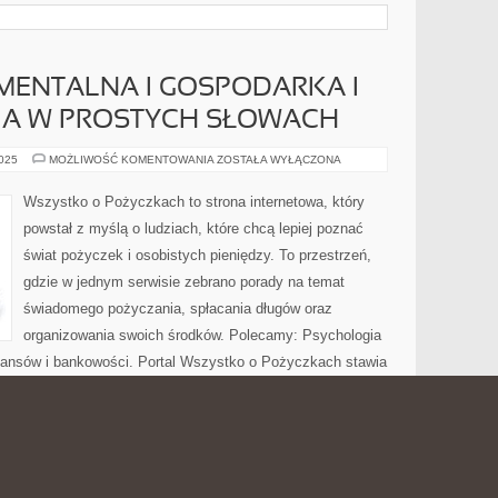
MENTALNA I GOSPODARKA I
A W PROSTYCH SŁOWACH
ANALIZA
2025
MOŻLIWOŚĆ KOMENTOWANIA
ZOSTAŁA WYŁĄCZONA
FUNDAMENTALNA
I
GOSPODARKA
Wszystko o Pożyczkach to strona internetowa, który
I
MAKROEKONOMIA
powstał z myślą o ludziach, które chcą lepiej poznać
W
PROSTYCH
świat pożyczek i osobistych pieniędzy. To przestrzeń,
SŁOWACH
gdzie w jednym serwisie zebrano porady na temat
świadomego pożyczania, spłacania długów oraz
organizowania swoich środków. Polecamy: Psychologia
finansów i bankowości. Portal Wszystko o Pożyczkach stawia
 skomplikowanego języka prawniczego czy bankowego,
nienia, od podstaw […]