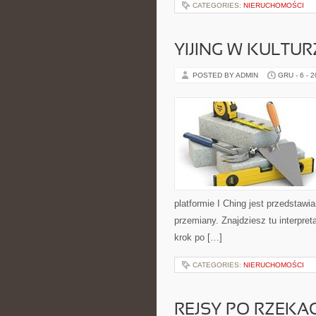
CATEGORIES:
NIERUCHOMOŚCI
YIJING W KULTUR
POSTED BY ADMIN
GRU - 6 - 
platformie I Ching jest przedstaw
przemiany. Znajdziesz tu interpre
krok po […]
CATEGORIES:
NIERUCHOMOŚCI
REJSY PO RZEKAC