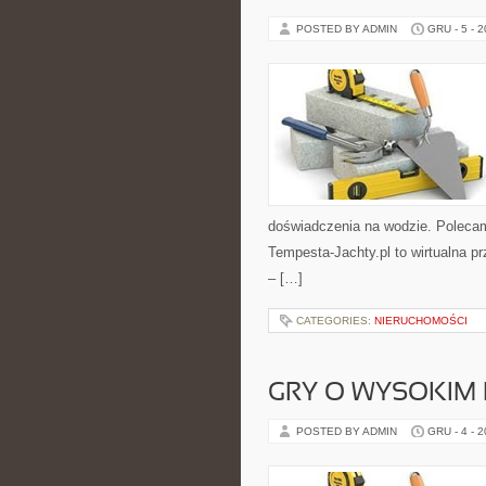
POSTED BY ADMIN
GRU - 5 - 
doświadczenia na wodzie. Polecam
Tempesta-Jachty.pl to wirtualna pr
– […]
CATEGORIES:
NIERUCHOMOŚCI
GRY O WYSOKIM 
POSTED BY ADMIN
GRU - 4 - 