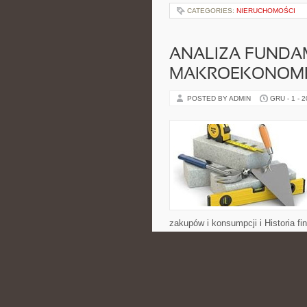
CATEGORIES:
NIERUCHOMOŚCI
ANALIZA FUNDA
MAKROEKONOMI
POSTED BY ADMIN
GRU - 1 - 
zakupów i konsumpcji i Historia 
na czytelność i konkret. Zamiast
użytkownik otrzymuje jasne wyjaś
CATEGORIES:
NIERUCHOMOŚCI