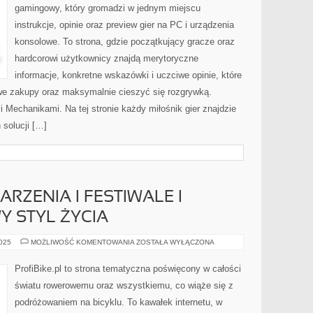
gamingowy, który gromadzi w jednym miejscu
instrukcje, opinie oraz preview gier na PC i urządzenia
konsolowe. To strona, gdzie początkujący gracze oraz
hardcorowi użytkownicy znajdą merytoryczne
informacje, konkretne wskazówki i uczciwe opinie, które
we zakupy oraz maksymalnie cieszyć się rozgrywką.
 Mechanikami. Na tej stronie każdy miłośnik gier znajdzie
 solucji […]
ZENIA I FESTIWALE I
 STYL ŻYCIA
ROWEROWE
2025
MOŻLIWOŚĆ KOMENTOWANIA
ZOSTAŁA WYŁĄCZONA
WYDARZENIA
I
FESTIWALE
ProfiBike.pl to strona tematyczna poświęcony w całości
I
ROWER
światu rowerowemu oraz wszystkiemu, co wiąże się z
A
ZDROWY
podróżowaniem na bicyklu. To kawałek internetu, w
STYL
ŻYCIA