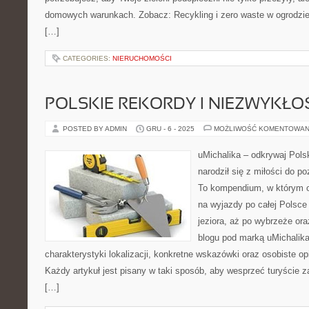
domowych warunkach. Zobacz: Recykling i zero waste w ogrodzie 
[…]
CATEGORIES:
NIERUCHOMOŚCI
POLSKIE REKORDY I NIEZWYKŁO
POSTED BY ADMIN
GRU - 6 - 2025
MOŻLIWOŚĆ KOMENTOWAN
uMichalika – odkrywaj Polsk
narodził się z miłości do p
To kompendium, w którym od
na wyjazdy po całej Polsce
jeziora, aż po wybrzeże or
blogu pod marką uMichalik
charakterystyki lokalizacji, konkretne wskazówki oraz osobiste o
Każdy artykuł jest pisany w taki sposób, aby wesprzeć turyście 
[…]