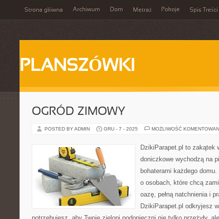
Archiwum
Dom
Pokoje
Strona główna
Metraż
Spis Treści
PLANSZÓWKI
OGRÓD ZIMOWY
POSTED BY ADMIN
GRU - 7 - 2025
MOŻLIWOŚĆ KOMENTOWAN
DzikiParapet.pl to zakątek 
doniczkowe wychodzą na pie
bohaterami każdego domu. 
o osobach, które chcą zami
oazę, pełną natchnienia i 
DzikiParapet.pl odkryjesz 
potrzebujesz, aby Twoje zieloni podopieczni nie tylko przeżyły, al