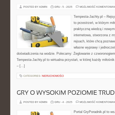
POSTED BY ADMIN
GRU - 5 - 2025
MOŻLIWOŚĆ KOMENTOWAN
Tempesta-Jachty.pl – Rejsy
to przestrzeń, w którym mi
praktyczną wiedzą i nowymi
internetowa, stworzona z m
rejsach, które chcą poznaw
własne wyprawy i jednocz
doświadczenia na wodzie. Polecamy: Żeglowanie z czworonogiem i
Tempesta-Jachty.pl to wirtualna przystań, w której każdy miłośnik 
– […]
CATEGORIES:
NIERUCHOMOŚCI
GRY O WYSOKIM POZIOMIE TRU
POSTED BY ADMIN
GRU - 4 - 2025
MOŻLIWOŚĆ KOMENTOWAN
Portal GryPoradnik.pl to w