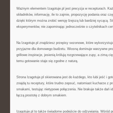
Ważnym elementem Izagotuje.pl jest precyzja w recepturach. Każd
składników, informację, ile to zajmie, propozycję podania oraz cz
dzięki którym można zrobić wersję lżejszą lub bardziej sycącą. 
eksperymentów, nie zapominając jednocześnie o czytelnikach ce
Na Izagotuje.pl znajdziesz przepisy sezonowe, które wykorzystują
przyjazne dla domowego budżetu. Wiosną dominuje warzywne prop
grillowe inspiracje, jesienią królują rozgrzewające zupy, a zimą ci
temu gotowanie staje się zgodne z naturą.
Strona Izagotuje.pl skierowana jest do każdego, kto lubi jeść i g
znajdą tu receptury, które trudno zepsuć, natomiast kucharze z p
smakami, testując nietypowe połączenia. Nie brakuje także dań ide
łączą prostotę z dobrym smakiem.
Izagotuje.pl to także świadome podejście do odżywiania. Wśród pr