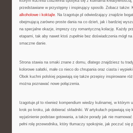
którym kuchnia codzienna spotyka się z kulinarna kreatywnością,
przedstawiane w przystępny i inspirujący sposób. Zobacz także: 
alkoholowe i koktajle
. Na Izagotuje.pl odwiedzający znajdzie boga
obejmującą zarówno proste dania na co dzień, jak i bardziej wys
na specjalne okazje, imprezy czy romantyczną kolację. Każdy prz
etapami, tak aby nawet ktoś zupełnie bez doświadczenia mógł na
smaczne danie.
Strona stawia na smaki znane z domu, dlatego znajdziesz tu trady
kolorowe sałatki, małe co nieco do chrupania oraz ciasta i wypieki
Obok kuchni polskiej pojawiają się także przepisy inspirowane ró
można poznawać nowe połączenia.
Izagotuje.pl to również kompendium wiedzy kulinarnej, w którym 
krok po kroku, jak dobierać składniki. W artykułach pojawiają się k
wyjaśnienie podstaw gotowania, a także porady jak nie marnować 
pełni rolę przewodnika, który tłumaczy spokojnie, jak poczuć się