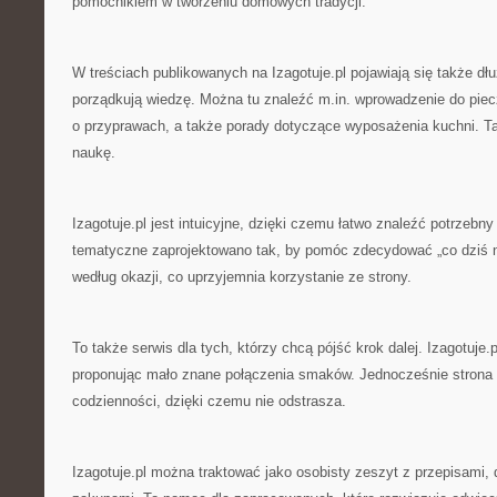
pomocnikiem w tworzeniu domowych tradycji.
W treściach publikowanych na Izagotuje.pl pojawiają się także dłu
porządkują wiedzę. Można tu znaleźć m.in. wprowadzenie do piecz
o przyprawach, a także porady dotyczące wyposażenia kuchni. Ta
naukę.
Izagotuje.pl jest intuicyjne, dzięki czemu łatwo znaleźć potrzebny
tematyczne zaprojektowano tak, by pomóc zdecydować „co dziś na
według okazji, co uprzyjemnia korzystanie ze strony.
To także serwis dla tych, którzy chcą pójść krok dalej. Izagotuje.
proponując mało znane połączenia smaków. Jednocześnie strona 
codzienności, dzięki czemu nie odstrasza.
Izagotuje.pl można traktować jako osobisty zeszyt z przepisami, d