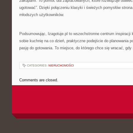
zakupami. To pomoc dla zapracowanych, które rozwiązuje odwiec
ugotować”. Dzięki połączeniu klasyki i świeżych pomysłów strona 
młodszych użytkowników.
Podsumowując, Izagotuje.pl to wszechstronne centrum inspiracji k
sobie kuchnię na co dzień, praktyczne podejście do planowania p
pasję do gotowania. To miejsce, do którego chce się wracać, gdy 
CATEGORIES:
NIERUCHOMOŚCI
Comments are closed.