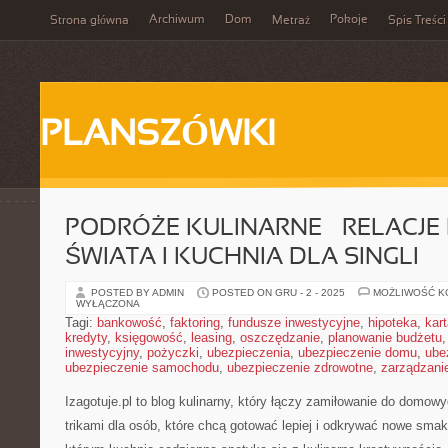
Archiwum
Dom
Pokoje
Strona główna
Metraż
Spis Treści
PLANSZÓWKI
PODRÓŻE KULINARNE – RELACJE 
ŚWIATA I KUCHNIA DLA SINGLI
POSTED BY ADMIN
POSTED ON GRU - 2 - 2025
MOŻLIWOŚĆ 
WYŁĄCZONA
Tagi:
bankowość
,
faktoring
,
fundusze inwestycyjne
,
hipoteka
,
kar
kredyty
,
księgowość
,
leasing
,
oszczędzanie
,
planowanie budżetu
inwestycyjny
,
pożyczki
,
ubezpieczenia
,
ubezpieczenie domu
,
ube
ubezpieczenie samochodu
,
ubezpieczenie zdrowotne
,
zarządzani
Izagotuje.pl to blog kulinarny, który łączy zamiłowanie do dom
trikami dla osób, które chcą gotować lepiej i odkrywać nowe smaki