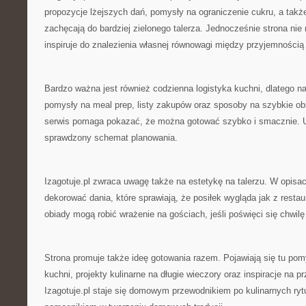
propozycje lżejszych dań, pomysły na ograniczenie cukru, a takż
zachęcają do bardziej zielonego talerza. Jednocześnie strona nie n
inspiruje do znalezienia własnej równowagi między przyjemnością
Bardzo ważna jest również codzienna logistyka kuchni, dlatego na 
pomysły na meal prep, listy zakupów oraz sposoby na szybkie ob
serwis pomaga pokazać, że można gotować szybko i smacznie. 
sprawdzony schemat planowania.
Izagotuje.pl zwraca uwagę także na estetykę na talerzu. W opisa
dekorować dania, które sprawiają, że posiłek wygląda jak z resta
obiady mogą robić wrażenie na gościach, jeśli poświęci się chwilę
Strona promuje także ideę gotowania razem. Pojawiają się tu pom
kuchni, projekty kulinarne na długie wieczory oraz inspiracje na 
Izagotuje.pl staje się domowym przewodnikiem po kulinarnych ryt