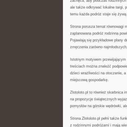
zachęca, aby podczas rodzinnych p
ale także odkrywać lokalne targi,
temu każda podróż staje się żywą 
Strona porusza temat równowagi m
zaplanowana podróż rodzinna powi
Pojawiają się przykładowe plany d
zmęczenia zarówno najmłodszych, 
Istotnym motywem przewijającym s
treściach można znaleźć podpowi
dzieci wrażliwości na otoczenie, a 
miejscową gospodarkę.
Zlotoloto.pl to również skarbnica i
na propozycje świątecznych wyjazd
pomysłów na górskie wędrówki, ale
Strona Zlotoloto.pl pełni także fu
z rodzinnymi podróżami i mają wie