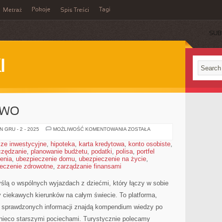
Pokoje
Tagi
Metraż
Spis Treści
SUB
I
OWO
WIETNAM
 GRU - 2 - 2025
MOŻLIWOŚĆ KOMENTOWANIA
ZOSTAŁA
I
KOSOWO
ze inwestycyjne
,
hipoteka
,
karta kredytowa
,
konto osobiste
,
czędzanie
,
planowanie budżetu
,
podatki
,
polisa
,
portfel
enia
,
ubezpieczenie domu
,
ubezpieczenie na życie
,
eczenie zdrowotne
,
zarządzanie finansami
myślą o wspólnych wyjazdach z dziećmi, który łączy w sobie
y ciekawych kierunków na całym świecie. To platforma,
e sprawdzonych informacji znajdą kompendium wiedzy po
 nieco starszymi pociechami. Turystycznie polecamy