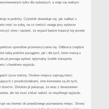
arezerwowanym tylko dla wybranych, a staje się realnym
pokoju w podróży. Czytelnik dowiaduje się, jak zadbać o
warto mieć ze sobą, na co zwrócić uwagę przy wyborze
iczyć stres i sprawić, że wyjazd będzie kojarzył się przede
 spektrum sposobów przemieszczania się. Odbiorca znajdzie
tóre lubią podróże pociągiem, jak i dla tych, które marzą o
loto.pl pomaga wybrać optymalny środek transportu
tu i charakteru wyjazdu.
pach życia rodziny. Osobne miejsce zajmują treści
ujących z przedszkolakami, inne kierowane są do tych,
 dziećmi. Zlotoloto.pl pokazuje, że wraz z dorastaniem
wania, ale nie musi znikać radość ze wspólnego wyjazdu.
zuje się również do prawdziwego poznawania miejsc. Strona