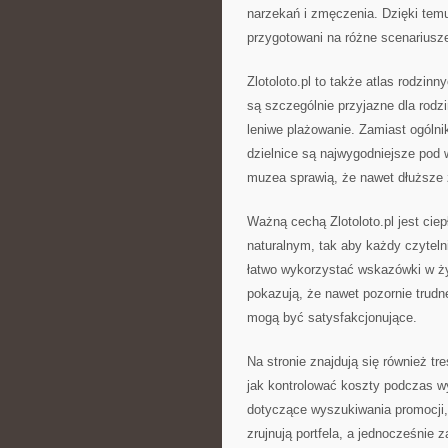
narzekań i zmęczenia. Dzięki tem
przygotowani na różne scenariusz
Zlotoloto.pl to także atlas rodzinn
są szczególnie przyjazne dla rodzi
leniwe plażowanie. Zamiast ogólni
dzielnice są najwygodniejsze pod 
muzea sprawią, że nawet dłuższe 
Ważną cechą Zlotoloto.pl jest cie
naturalnym, tak aby każdy czyteln
łatwo wykorzystać wskazówki w życi
pokazują, że nawet pozornie trudn
mogą być satysfakcjonujące.
Na stronie znajdują się również tr
jak kontrolować koszty podczas wy
dotyczące wyszukiwania promocji, 
zrujnują portfela, a jednocześnie