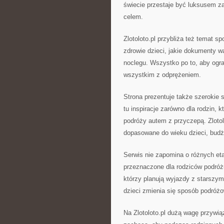
świecie przestaje być luksusem z
celem.
Zlotoloto.pl przybliża też temat s
zdrowie dzieci, jakie dokumenty 
noclegu. Wszystko po to, aby ogran
wszystkim z odprężeniem.
Strona prezentuje także szerokie
tu inspiracje zarówno dla rodzin, k
podróży autem z przyczepą. Zloto
dopasowane do wieku dzieci, budże
Serwis nie zapomina o różnych eta
przeznaczone dla rodziców podróż
którzy planują wyjazdy z starszymi
dzieci zmienia się sposób podróżo
Na Zlotoloto.pl dużą wagę przywią