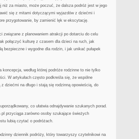
ej niż za miasto, może poczuć, że dalsza podróż jest w jego
rawić się z mitami dotyczącymi wyjazdów z dziećmi i
re przygotowanie, by zamienić lęk w ekscytację.
ści związane z planowaniem atrakcji po dotarciu do celu
jak połączyć kulturę z czasem dla dzieci na ruch, jak
ędą bezpieczne i wygodne dla rodzin, i jak unikać pułapek
 koncepcja, według której podróże rodzinne to nie tylko
ści. W artykułach często podkreśla się, że wspólne
z dziećmi na długo i stają się rodzinną opowieścią, do
b uporządkowany, co ułatwia odnajdywanie szukanych porad.
to.pl przyciąga zarówno osoby szukające świeżych
ostu lubią czytać o podróżach.
odzinny dziennik podróży, który towarzyszy czytelnikowi na