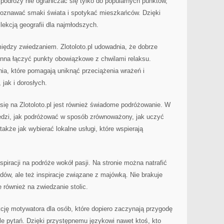
odróży nie ograniczać się tylko do popularnych punktów,
 poznawać smaki świata i spotykać mieszkańców. Dzięki
lekcją geografii dla najmłodszych.
iędzy zwiedzaniem. Zlotoloto.pl udowadnia, że dobrze
nna łączyć punkty obowiązkowe z chwilami relaksu.
nia, które pomagają uniknąć przeciążenia wrażeń i
jak i dorosłych.
ię na Zlotoloto.pl jest również świadome podróżowanie. W
edzi, jak podróżować w sposób zrównoważony, jak uczyć
także jak wybierać lokalne usługi, które wspierają
nspiracji na podróże wokół pasji. Na stronie można natrafić
ów, ale też inspiracje związane z majówką. Nie brakuje
 również na zwiedzanie stolic.
nkcję motywatora dla osób, które dopiero zaczynają przygodę
le pytań. Dzięki przystępnemu językowi nawet ktoś, kto