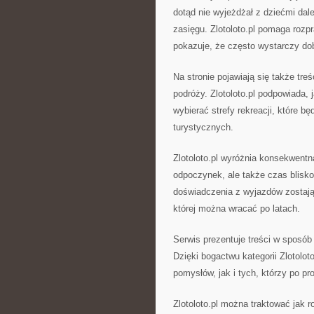
dotąd nie wyjeżdżał z dziećmi dal
zasięgu. Zlotoloto.pl pomaga rozp
pokazuje, że często wystarczy dob
Na stronie pojawiają się także tre
podróży. Zlotoloto.pl podpowiada, 
wybierać strefy rekreacji, które b
turystycznych.
Zlotoloto.pl wyróżnia konsekwentna
odpoczynek, ale także czas blisko
doświadczenia z wyjazdów zostają 
której można wracać po latach.
Serwis prezentuje treści w sposó
Dzięki bogactwu kategorii Zlotolo
pomysłów, jak i tych, którzy po pr
Zlotoloto.pl można traktować jak r