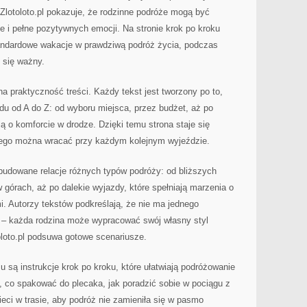
Zlotoloto.pl pokazuje, że rodzinne podróże mogą być
 i pełne pozytywnych emocji. Na stronie krok po kroku
andardowe wakacje w prawdziwą podróż życia, podczas
 się ważny.
 na praktyczność treści. Każdy tekst jest tworzony po to,
u od A do Z: od wyboru miejsca, przez budżet, aż po
ują o komforcie w drodze. Dzięki temu strona staje się
rego można wracać przy każdym kolejnym wyjeździe.
budowane relacje różnych typów podróży: od bliższych
 górach, aż po dalekie wyjazdy, które spełniają marzenia o
. Autorzy tekstów podkreślają, że nie ma jednego
 – każda rodzina może wypracować swój własny styl
oloto.pl podsuwa gotowe scenariusze.
są instrukcje krok po kroku, które ułatwiają podróżowanie
a, co spakować do plecaka, jak poradzić sobie w pociągu z
eci w trasie, aby podróż nie zamieniła się w pasmo