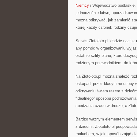
Niemcy
i Województwo podlaskie. 
jednocześnie łatwe, uporządkowane
można odkrywać, jak zamienić st
której każdy członek rodziny czuje
Serwis Zlotoloto.pl kładzie nacisk
aby pomóc w organizowaniu wyjazd
ostatnie szlify planu, które decyd
rodzinnym przewodnikiem, do któ
Na Zlotoloto.pl można znaleźć roz
eskapad, przez klasyczne urlopy w
odkrywaniu świata razem z dziećmi
“idealnego” sposobu podróżowania
spędzania czasu w drodze, a Zlot
Bardzo ważnym elementem serwisu 
z dziećmi. Zlotoloto.pl podpowiad
maluchem, w jaki sposób zająć dzi