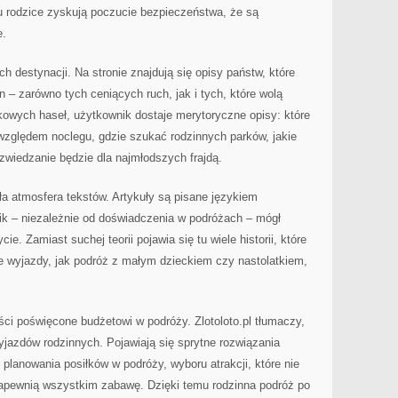
u rodzice zyskują poczucie bezpieczeństwa, że są
e.
ych destynacji. Na stronie znajdują się opisy państw, które
n – zarówno tych ceniących ruch, jak i tych, które wolą
kowych haseł, użytkownik dostaje merytoryczne opisy: które
względem noclegu, gdzie szukać rodzinnych parków, jakie
zwiedzanie będzie dla najmłodszych frajdą.
pła atmosfera tekstów. Artykuły są pisane językiem
ik – niezależnie od doświadczenia w podróżach – mógł
e. Zamiast suchej teorii pojawia się tu wiele historii, które
e wyjazdy, jak podróż z małym dzieckiem czy nastolatkiem,
eści poświęcone budżetowi w podróży. Zlotoloto.pl tłumaczy,
jazdów rodzinnych. Pojawiają się sprytne rozwiązania
planowania posiłków w podróży, wyboru atrakcji, które nie
 zapewnią wszystkim zabawę. Dzięki temu rodzinna podróż po