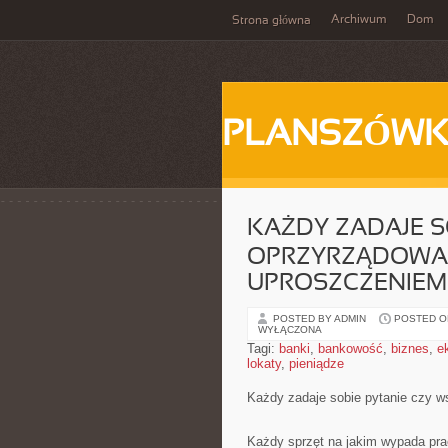
Archiwum
Dom
Strona główna
PLANSZÓWK
KAŻDY ZADAJE S
OPRZYRZĄDOWAN
UPROSZCZENIEM
POSTED BY ADMIN
POSTED ON
WYŁĄCZONA
Tagi:
banki
,
bankowość
,
biznes
,
e
lokaty
,
pieniądze
Każdy zadaje sobie pytanie czy w
Każdy sprzęt na jakim wypada pra