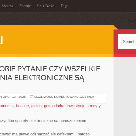
Pokoje
Tagi
Metraż
Spis Treści
SUB
I
OBIE PYTANIE CZY WSZELKIE
IA ELEKTRONICZNE SĄ
KAŻDY
 GRU - 13 - 2025
MOŻLIWOŚĆ KOMENTOWANIA
ZOSTAŁA
ZADAJE
SOBIE
konomia
,
finanse
,
giełda
,
gospodarka
,
inwestycje
,
kredyty
,
PYTANIE
CZY
WSZELKIE
OPRZYRZĄDOWANIA
ELEKTRONICZNE
szystkie sprzęty elektroniczne są uproszczeniem
SĄ
UPROSZCZENIEM
cować ma prawo odznaczać się defektami i bardzo