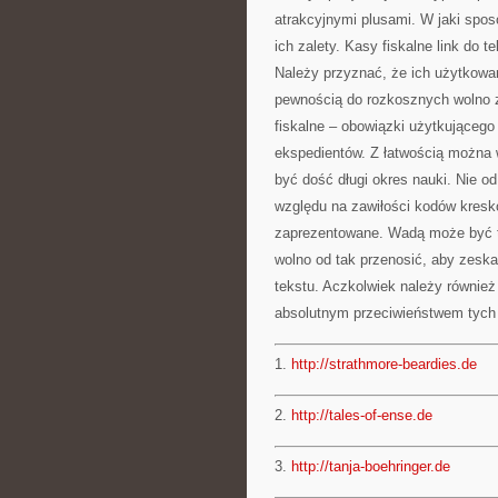
atrakcyjnymi plusami. W jaki spos
ich zalety. Kasy fiskalne link do 
Należy przyznać, że ich użytkowan
pewnością do rozkosznych wolno 
fiskalne – obowiązki użytkująceg
ekspedientów. Z łatwością można 
być dość długi okres nauki. Nie o
względu na zawiłości kodów kresk
zaprezentowane. Wadą może być te
wolno od tak przenosić, aby zeska
tekstu. Aczkolwiek należy również
absolutnym przeciwieństwem tych 
1.
http://strathmore-beardies.de
2.
http://tales-of-ense.de
3.
http://tanja-boehringer.de