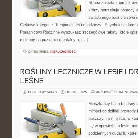
Strona została zaprojektow
którzy potrzebują pomocy w 
świadomego rodzicielstwa o
Ciekawe kategorie: Terapia dzieci i młodzieży i Psychologia komun
Poradnictwo Rodzinne wyszukasz szczegółowe teksty, które opisu
rodzinny na poziomie mentalnym, […]
CATEGORIES:
NIERUCHOMOŚCI
ROŚLINY LECZNICZE W LESIE I D
LEŚNE
POSTED BY ADMIN
LIS - 29 - 2025
MOŻLIWOŚĆ KOMENTOWAN
Mieszkańcy Lasu to leśny d
miłości do dzikiej przyrody 
puszczy. To miejsce, w któ
się w opowieści o lesie, mi
codziennych cudach, które 