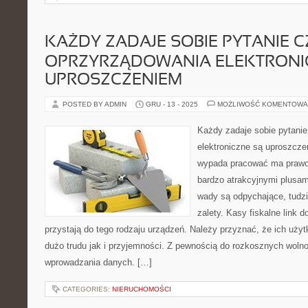
KAŻDY ZADAJE SOBIE PYTANIE C
OPRZYRZĄDOWANIA ELEKTRONI
UPROSZCZENIEM
POSTED BY ADMIN
GRU - 13 - 2025
MOŻLIWOŚĆ KOMENTOWA
Każdy zadaje sobie pytanie
elektroniczne są uproszcze
wypada pracować ma prawo 
bardzo atrakcyjnymi plusam
wady są odpychające, tudzi
zalety. Kasy fiskalne link 
przystają do tego rodzaju urządzeń. Należy przyznać, że ich uż
dużo trudu jak i przyjemności. Z pewnością do rozkosznych woln
wprowadzania danych. […]
CATEGORIES:
NIERUCHOMOŚCI