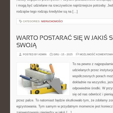
i mogą być udzielane na rzeczywiście najróżniejsze potrzeby. Je
rodzajów tego rodzaju kredytów są na […]
CATEGORIES:
NIERUCHOMOŚCI
WARTO POSTARAĆ SIĘ W JAKIŚ 
SWOJĄ
POSTED BY ADMIN
GRU - 15 - 2025
MOŻLIWOŚĆ KOMENTOWA
To na pewno z najpopularn
udzielanych przez instytuc
współczesnych porach moż
dokładnie na wszystko, jeż
odpowiednie środki. W przy
się od nas odwrócić i pien
przez palce. To natomiast będzie skutkowało tym, że zdołamy zo
egzystowania. Tym samym w przydatnym momencie jest konieczn
zainwestowaniu pieniędzy w jakiś […]