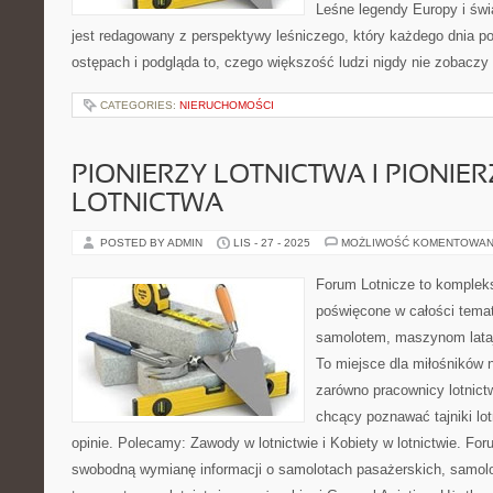
Leśne legendy Europy i świa
jest redagowany z perspektywy leśniczego, który każdego dnia po
ostępach i podgląda to, czego większość ludzi nigdy nie zobaczy
CATEGORIES:
NIERUCHOMOŚCI
PIONIERZY LOTNICTWA I PIONIER
LOTNICTWA
POSTED BY ADMIN
LIS - 27 - 2025
MOŻLIWOŚĆ KOMENTOWAN
Forum Lotnicze to komplek
poświęcone w całości temat
samolotem, maszynom lataj
To miejsce dla miłośników n
zarówno pracownicy lotnict
chcący poznawać tajniki lo
opinie. Polecamy: Zawody w lotnictwie i Kobiety w lotnictwie. Fo
swobodną wymianę informacji o samolotach pasażerskich, samol