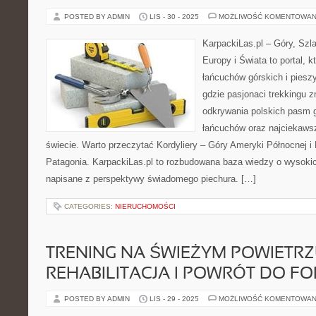
POSTED BY ADMIN
LIS - 30 - 2025
MOŻLIWOŚĆ KOMENTOWAN
KarpackiLas.pl – Góry, Szl
Europy i Świata to portal, k
łańcuchów górskich i piesz
gdzie pasjonaci trekkingu 
odkrywania polskich pasm g
łańcuchów oraz najciekaws
świecie. Warto przeczytać Kordyliery – Góry Ameryki Północnej i 
Patagonia. KarpackiLas.pl to rozbudowana baza wiedzy o wysokic
napisane z perspektywy świadomego piechura. […]
CATEGORIES:
NIERUCHOMOŚCI
TRENING NA ŚWIEŻYM POWIETRZU
REHABILITACJA I POWRÓT DO F
POSTED BY ADMIN
LIS - 29 - 2025
MOŻLIWOŚĆ KOMENTOWAN