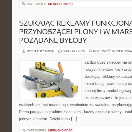
CATEGORIES:
NIERUCHOMOŚCI
SZUKAJĄC REKLAMY FUNKCJONA
PRZYNOSZĄCEJ PLONY I W MIARĘ
POŻĄDANE BYŁOBY
POSTED BY ADMIN
GRU - 14 - 2025
MOŻLIWOŚĆ KOMENTOWA
bardzo dużo sklepów ma a
nowych klientów. Nie każdy
Szukając reklamy skutecznej
miarę taniej, powinno się s
znanej firmy marketingowej,
okien warszawa. To jedna 
wziętych postaci marketingu, swobodnie zauważalna, przykuwająca
Firma parająca się takimi zleceniami, każdy projekt reklamy, ust
jednym klientem. Dzięki temu […]
CATEGORIES:
NIERUCHOMOŚCI