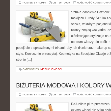
POSTED BY ADMIN
LIS - 26 - 2025
MOŻLIWOŚĆ KOMENTOWAN
Sztuka Zdobienia Paznokci –
makijażu i urody Sztuka-zdo
serwis, w którym pasjonatki
twarzy znajdą wszystko, cz
olśniewające stylizacje na c
centrum wiedzy dla osób, k
podejście z sprawdzonymi trikami, aby ich dłonie oraz make-up s
stylu. Koniecznie przeczytaj: Kosmetyka na Specjalne Okazje o
stronie […]
CATEGORIES:
NIERUCHOMOŚCI
BIŻUTERIA MODOWA I KOLORY W 
POSTED BY ADMIN
LIS - 26 - 2025
MOŻLIWOŚĆ KOMENTOWAN
DoJubilera.pl to przestrzeń
czymś więcej niż tylko ozd