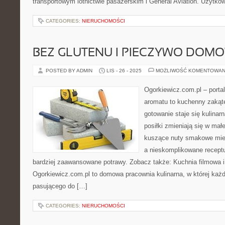
transportowym lotnictwie pasażerskim i General Aviation. Użytko
CATEGORIES:
NIERUCHOMOŚCI
BEZ GLUTENU I PIECZYWO DOM
POSTED BY ADMIN
LIS - 26 - 2025
MOŻLIWOŚĆ KOMENTOWAN
Ogorkiewicz.com.pl – porta
aromatu to kuchenny zakąte
gotowanie staje się kulinar
posiłki zmieniają się w mał
kuszące nuty smakowe mies
a nieskomplikowane recept
bardziej zaawansowane potrawy. Zobacz także: Kuchnia filmowa i
Ogorkiewicz.com.pl to domowa pracownia kulinarna, w której każ
pasującego do […]
CATEGORIES:
NIERUCHOMOŚCI