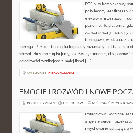
PT6.pl to kompleksowy porta
poświęcony jest fitnessowi
efektywnym zestawom ruc
poziomie. To platforma, gdz
zaawansowany ćwiczący zna
treningowe, wiedzę oraz za
treningu. PT6.pl – trening funkcjonalny rozumiany jest tutaj jako st
siłowni. Na stronie opisujemy, jak ćwiczyć mądrze, aby poprawić
dolegliwości wynikające z małej ilości […]
CATEGORIES:
NIERUCHOMOŚCI
EMOCJE I ROZWÓD I NOWE POCZ
POSTED BY ADMIN
LIS - 29 - 2025
MOŻLIWOŚĆ KOMENTOWAN
Poradnictwo Rodzinne jest 
staje się sercem przekazu,
i wychowanie splatają się 