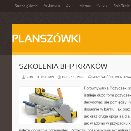
Archiwum
Dom
Pokoje
Strona główna
Metraż
Spis Treści
PLANSZÓWKI
SZKOLENIA BHP KRAKÓW
POSTED BY ADMIN
GRU - 16 - 2025
MOŻLIWOŚĆ KOMENTOWA
Porównywarka Pożyczek po
istnieje dużo form pożycze
decydować się pomiędzy in
dosadnie w banku, jak oraz
jak oraz druga opcja są dla
jak wiadomo w przypadku k
należy dogłębnie przemyśleć. Pożyczki pozabankowe akceptują n