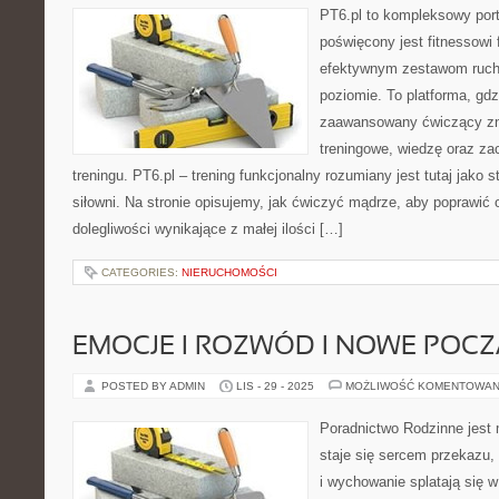
PT6.pl to kompleksowy porta
poświęcony jest fitnessowi
efektywnym zestawom ruc
poziomie. To platforma, gdz
zaawansowany ćwiczący zna
treningowe, wiedzę oraz za
treningu. PT6.pl – trening funkcjonalny rozumiany jest tutaj jako st
siłowni. Na stronie opisujemy, jak ćwiczyć mądrze, aby poprawić
dolegliwości wynikające z małej ilości […]
CATEGORIES:
NIERUCHOMOŚCI
EMOCJE I ROZWÓD I NOWE POCZ
POSTED BY ADMIN
LIS - 29 - 2025
MOŻLIWOŚĆ KOMENTOWAN
Poradnictwo Rodzinne jest 
staje się sercem przekazu,
i wychowanie splatają się 