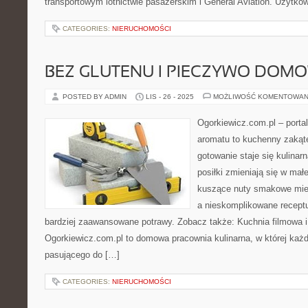
transportowym lotnictwie pasażerskim i General Aviation. Użytko
CATEGORIES:
NIERUCHOMOŚCI
BEZ GLUTENU I PIECZYWO DOM
POSTED BY ADMIN
LIS - 26 - 2025
MOŻLIWOŚĆ KOMENTOWAN
Ogorkiewicz.com.pl – porta
aromatu to kuchenny zakąte
gotowanie staje się kulinar
posiłki zmieniają się w mał
kuszące nuty smakowe mies
a nieskomplikowane recept
bardziej zaawansowane potrawy. Zobacz także: Kuchnia filmowa i
Ogorkiewicz.com.pl to domowa pracownia kulinarna, w której każ
pasującego do […]
CATEGORIES:
NIERUCHOMOŚCI