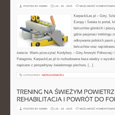
POSTED BY ADMIN
LIS - 30 - 2025
MOŻLIWOŚĆ KOMENTOWAN
KarpackiLas.pl – Góry, Szl
Europy i Świata to portal, k
łańcuchów górskich i piesz
gdzie pasjonaci trekkingu 
odkrywania polskich pasm g
łańcuchów oraz najciekaws
świecie. Warto przeczytać Kordyliery – Góry Ameryki Północnej i 
Patagonia. KarpackiLas.pl to rozbudowana baza wiedzy o wysokic
napisane z perspektywy świadomego piechura. […]
CATEGORIES:
NIERUCHOMOŚCI
TRENING NA ŚWIEŻYM POWIETRZU
REHABILITACJA I POWRÓT DO F
POSTED BY ADMIN
LIS - 29 - 2025
MOŻLIWOŚĆ KOMENTOWAN