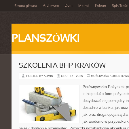
Archiwum
Dom
Pokoje
Strona główna
Metraż
Spis Treści
PLANSZÓWKI
SZKOLENIA BHP KRAKÓW
POSTED BY ADMIN
GRU - 16 - 2025
MOŻLIWOŚĆ KOMENTOWA
Porównywarka Pożyczek po
istnieje dużo form pożycze
decydować się pomiędzy in
dosadnie w banku, jak oraz
jak oraz druga opcja są dla
jak wiadomo w przypadku k
należy dogłębnie przemyśleć. Pożyczki pozabankowe akceptują n