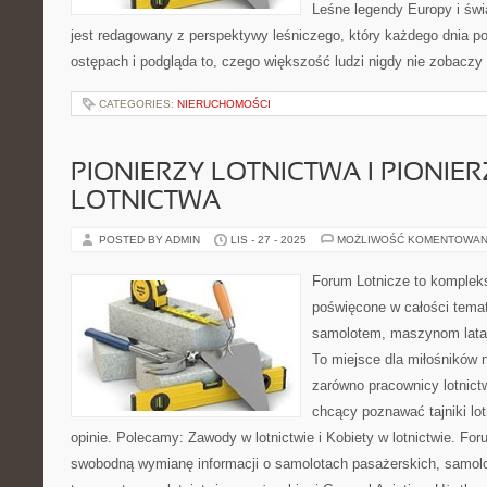
Leśne legendy Europy i świa
jest redagowany z perspektywy leśniczego, który każdego dnia po
ostępach i podgląda to, czego większość ludzi nigdy nie zobaczy
CATEGORIES:
NIERUCHOMOŚCI
PIONIERZY LOTNICTWA I PIONIER
LOTNICTWA
POSTED BY ADMIN
LIS - 27 - 2025
MOŻLIWOŚĆ KOMENTOWAN
Forum Lotnicze to komplek
poświęcone w całości temat
samolotem, maszynom lataj
To miejsce dla miłośników n
zarówno pracownicy lotnict
chcący poznawać tajniki lo
opinie. Polecamy: Zawody w lotnictwie i Kobiety w lotnictwie. Fo
swobodną wymianę informacji o samolotach pasażerskich, samol