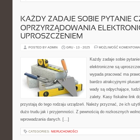
KAŻDY ZADAJE SOBIE PYTANIE C
OPRZYRZĄDOWANIA ELEKTRONI
UPROSZCZENIEM
POSTED BY ADMIN
GRU - 13 - 2025
MOŻLIWOŚĆ KOMENTOWA
Każdy zadaje sobie pytanie
elektroniczne są uproszcze
wypada pracować ma prawo 
bardzo atrakcyjnymi plusam
wady są odpychające, tudzi
zalety. Kasy fiskalne link 
przystają do tego rodzaju urządzeń. Należy przyznać, że ich uż
dużo trudu jak i przyjemności. Z pewnością do rozkosznych woln
wprowadzania danych. […]
CATEGORIES:
NIERUCHOMOŚCI