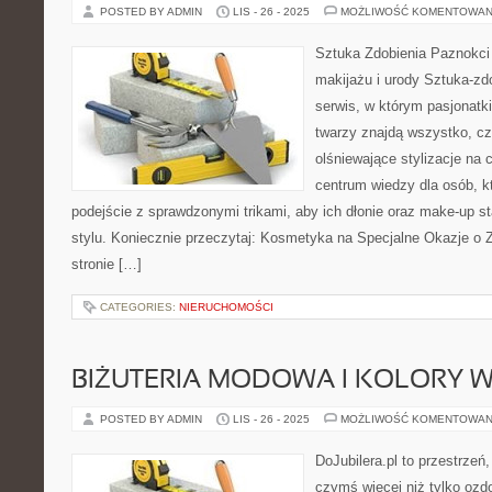
POSTED BY ADMIN
LIS - 26 - 2025
MOŻLIWOŚĆ KOMENTOWAN
Sztuka Zdobienia Paznokci –
makijażu i urody Sztuka-zdo
serwis, w którym pasjonatki
twarzy znajdą wszystko, cz
olśniewające stylizacje na c
centrum wiedzy dla osób, k
podejście z sprawdzonymi trikami, aby ich dłonie oraz make-up s
stylu. Koniecznie przeczytaj: Kosmetyka na Specjalne Okazje o
stronie […]
CATEGORIES:
NIERUCHOMOŚCI
BIŻUTERIA MODOWA I KOLORY W 
POSTED BY ADMIN
LIS - 26 - 2025
MOŻLIWOŚĆ KOMENTOWAN
DoJubilera.pl to przestrzeń
czymś więcej niż tylko ozd