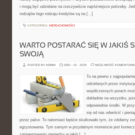
i mogą być udzielane na rzeczywiście najróżniejsze potrzeby. Je
rodzajów tego rodzaju kredytów są na […]
CATEGORIES:
NIERUCHOMOŚCI
WARTO POSTARAĆ SIĘ W JAKIŚ 
SWOJĄ
POSTED BY ADMIN
GRU - 15 - 2025
MOŻLIWOŚĆ KOMENTOWA
To na pewno z najpopularn
udzielanych przez instytuc
współczesnych porach moż
dokładnie na wszystko, jeż
odpowiednie środki. W przy
się od nas odwrócić i pien
przez palce. To natomiast będzie skutkowało tym, że zdołamy zo
egzystowania. Tym samym w przydatnym momencie jest konieczn
zainwestowaniu pieniędzy w jakiś […]