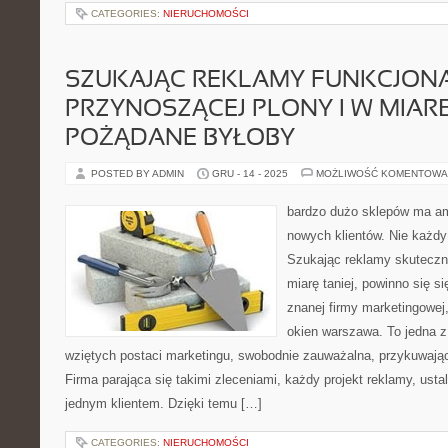
CATEGORIES:
NIERUCHOMOŚCI
SZUKAJĄC REKLAMY FUNKCJONA
PRZYNOSZĄCEJ PLONY I W MIARĘ
POŻĄDANE BYŁOBY
POSTED BY ADMIN
GRU - 14 - 2025
MOŻLIWOŚĆ KOMENTOWA
bardzo dużo sklepów ma a
nowych klientów. Nie każdy
Szukając reklamy skutecznej
miarę taniej, powinno się s
znanej firmy marketingowej,
okien warszawa. To jedna 
wziętych postaci marketingu, swobodnie zauważalna, przykuwająca
Firma parająca się takimi zleceniami, każdy projekt reklamy, ust
jednym klientem. Dzięki temu […]
CATEGORIES:
NIERUCHOMOŚCI