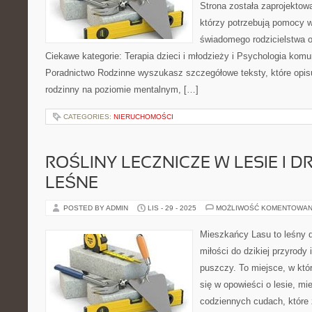
Strona została zaprojektow
którzy potrzebują pomocy w 
świadomego rodzicielstwa o
Ciekawe kategorie: Terapia dzieci i młodzieży i Psychologia komun
Poradnictwo Rodzinne wyszukasz szczegółowe teksty, które opisu
rodzinny na poziomie mentalnym, […]
CATEGORIES:
NIERUCHOMOŚCI
ROŚLINY LECZNICZE W LESIE I D
LEŚNE
POSTED BY ADMIN
LIS - 29 - 2025
MOŻLIWOŚĆ KOMENTOWAN
Mieszkańcy Lasu to leśny d
miłości do dzikiej przyrody 
puszczy. To miejsce, w któ
się w opowieści o lesie, mi
codziennych cudach, które 