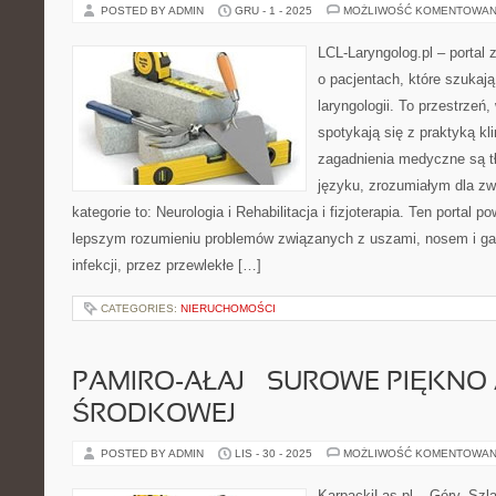
POSTED BY ADMIN
GRU - 1 - 2025
MOŻLIWOŚĆ KOMENTOWAN
LCL-Laryngolog.pl – portal
o pacjentach, które szukaj
laryngologii. To przestrzeń
spotykają się z praktyką k
zagadnienia medyczne są 
języku, zrozumiałym dla zw
kategorie to: Neurologia i Rehabilitacja i fizjoterapia. Ten portal 
lepszym rozumieniu problemów związanych z uszami, nosem i ga
infekcji, przez przewlekłe […]
CATEGORIES:
NIERUCHOMOŚCI
PAMIRO-AŁAJ – SUROWE PIĘKNO 
ŚRODKOWEJ
POSTED BY ADMIN
LIS - 30 - 2025
MOŻLIWOŚĆ KOMENTOWAN
KarpackiLas.pl – Góry, Szl