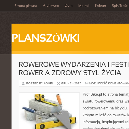
Archiwum
Dom
Pokoje
Strona główna
Metraż
Spis Treści
PLANSZÓWKI
ROWEROWE WYDARZENIA I FESTI
ROWER A ZDROWY STYL ŻYCIA
POSTED BY ADMIN
GRU - 2 - 2025
MOŻLIWOŚĆ KOMENTOWAN
ProfiBike.pl to strona tem
światu rowerowemu oraz ws
podróżowaniem na bicyklu. 
którym miłość do rowerów łą
informacją, inspirującymi re
podpowiedziami dla osób n