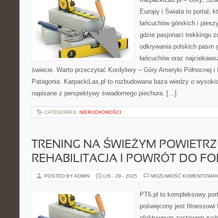
Europy i Świata to portal, k
łańcuchów górskich i piesz
gdzie pasjonaci trekkingu 
odkrywania polskich pasm g
łańcuchów oraz najciekaws
świecie. Warto przeczytać Kordyliery – Góry Ameryki Północnej i 
Patagonia. KarpackiLas.pl to rozbudowana baza wiedzy o wysokic
napisane z perspektywy świadomego piechura. […]
CATEGORIES:
NIERUCHOMOŚCI
TRENING NA ŚWIEŻYM POWIETRZU
REHABILITACJA I POWRÓT DO F
POSTED BY ADMIN
LIS - 29 - 2025
MOŻLIWOŚĆ KOMENTOWAN
PT6.pl to kompleksowy porta
poświęcony jest fitnessowi
efektywnym zestawom ruc