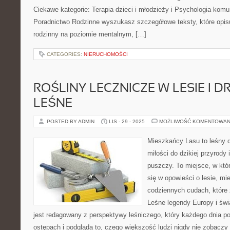
Ciekawe kategorie: Terapia dzieci i młodzieży i Psychologia komun
Poradnictwo Rodzinne wyszukasz szczegółowe teksty, które opisu
rodzinny na poziomie mentalnym, […]
CATEGORIES:
NIERUCHOMOŚCI
ROŚLINY LECZNICZE W LESIE I D
LEŚNE
POSTED BY ADMIN
LIS - 29 - 2025
MOŻLIWOŚĆ KOMENTOWAN
Mieszkańcy Lasu to leśny d
miłości do dzikiej przyrody 
puszczy. To miejsce, w któ
się w opowieści o lesie, mi
codziennych cudach, które 
Leśne legendy Europy i świa
jest redagowany z perspektywy leśniczego, który każdego dnia po
ostępach i podgląda to, czego większość ludzi nigdy nie zobaczy