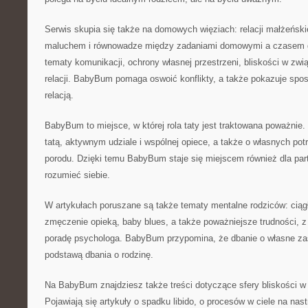
Serwis skupia się także na domowych więziach: relacji małżeński
maluchem i równowadze między zadaniami domowymi a czasem dla
tematy komunikacji, ochrony własnej przestrzeni, bliskości w zw
relacji. BabyBum pomaga oswoić konflikty, a także pokazuje spo
relacją.
BabyBum to miejsce, w której rola taty jest traktowana poważnie. 
tatą, aktywnym udziale i wspólnej opiece, a także o własnych pot
porodu. Dzięki temu BabyBum staje się miejscem również dla par
rozumieć siebie.
W artykułach poruszane są także tematy mentalne rodziców: ciąg
zmęczenie opieką, baby blues, a także poważniejsze trudności, z 
poradę psychologa. BabyBum przypomina, że dbanie o własne zaso
podstawą dbania o rodzinę.
Na BabyBum znajdziesz także treści dotyczące sfery bliskości w 
Pojawiają się artykuły o spadku libido, o procesów w ciele na nast