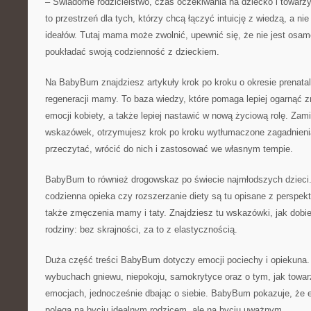
– Świadome rodzicielstwo, czas oczekiwania na dziecko i towarz
to przestrzeń dla tych, którzy chcą łączyć intuicję z wiedzą, a n
ideałów. Tutaj mama może zwolnić, upewnić się, że nie jest osamo
poukładać swoją codzienność z dzieckiem.
Na BabyBum znajdziesz artykuły krok po kroku o okresie prenatal
regeneracji mamy. To baza wiedzy, które pomaga lepiej ogarnąć zmi
emocji kobiety, a także lepiej nastawić w nową życiową rolę. Za
wskazówek, otrzymujesz krok po kroku wytłumaczone zagadnieni
przeczytać, wrócić do nich i zastosować we własnym tempie.
BabyBum to również drogowskaz po świecie najmłodszych dzieci.
codzienna opieka czy rozszerzanie diety są tu opisane z perspek
także zmęczenia mamy i taty. Znajdziesz tu wskazówki, jak dobie
rodziny: bez skrajności, za to z elastycznością.
Duża część treści BabyBum dotyczy emocji pociechy i opiekuna. 
wybuchach gniewu, niepokoju, samokrytyce oraz o tym, jak towa
emocjach, jednocześnie dbając o siebie. BabyBum pokazuje, że 
polega na byciu idealnym rodzicem, ale na byciu uważnym.