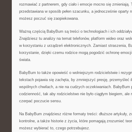
rozmawiać z partnerem, gdy ciało i emocje mocno się zmieniają. 
przedstawiana w sposób pełen szacunku, a jednocześnie oparty n
możesz poczuć się zaopiekowana.
Ważną częścią BabyBum są treści o technologiach i ich oddziały
Znajdziesz tu analizy na temat telefonów, platform wideo oraz ws
w korzystaniu z urządzeń elektronicznych. Zamiast straszenia,
korzystanie, dzięki czemu rodzice mogą pogodzić ochronę emocji
świata.
BabyBum to także opowieść o wolniejszym rodzicielstwie i rezyg
tekstach pojawia się zachęta, by zmniejszyć presję, przemyśleć 
wspólnych chwilach, a nie na cudzych oczekiwaniach. BabyBum
codzienność, tak aby rodzicielstwo nie było ciągłym biegiem, ale 
czerpać poczucie sensu.
Na BabyBum znajdziesz różne formaty treści: dłuższe artykuły, zw
kontrolne, a także historie z życia, które pomagają zrozumieć teo
możesz wybierać to, czego potrzebujesz.