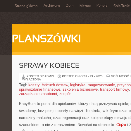
Archiwum
Dom
Pokoje
Strona główna
Metraż
Spis Treści
PLANSZÓWKI
SPRAWY KOBIECE
POSTED BY ADMIN
POSTED ON GRU - 13 - 2025
MOŻLIWOŚĆ 
WYŁĄCZONA
Tagi:
koszty
,
łańcuch dostaw
,
logistyka
,
magazynowanie
,
przycho
sprawozdanie finansowe
,
szkolenia biznesowe
,
transport firmowy
zarządzanie zasobami
,
zespół
BabyBum to portal dla opiekunów, którzy chcą przeżywać opiekę
świadomy, bez presji i oparty na więzi. To strefa, w którym czas 
narodziny malucha, czas regeneracji oraz kolejne etapy rozwoju 
szacunkiem, a nie z straszeniem. Nowości na stronie to:
Ciąża
i 