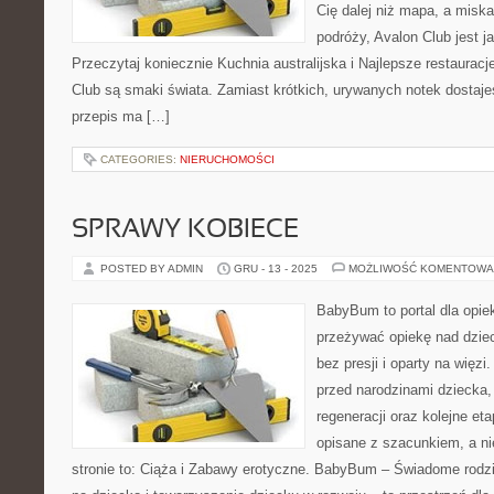
Cię dalej niż mapa, a misk
podróży, Avalon Club jest 
Przeczytaj koniecznie Kuchnia australijska i Najlepsze restaurac
Club są smaki świata. Zamiast krótkich, urywanych notek dostaje
przepis ma […]
CATEGORIES:
NIERUCHOMOŚCI
SPRAWY KOBIECE
POSTED BY ADMIN
GRU - 13 - 2025
MOŻLIWOŚĆ KOMENTOWA
BabyBum to portal dla opie
przeżywać opiekę nad dzi
bez presji i oparty na więzi
przed narodzinami dziecka,
regeneracji oraz kolejne et
opisane z szacunkiem, a ni
stronie to: Ciąża i Zabawy erotyczne. BabyBum – Świadome rodzi