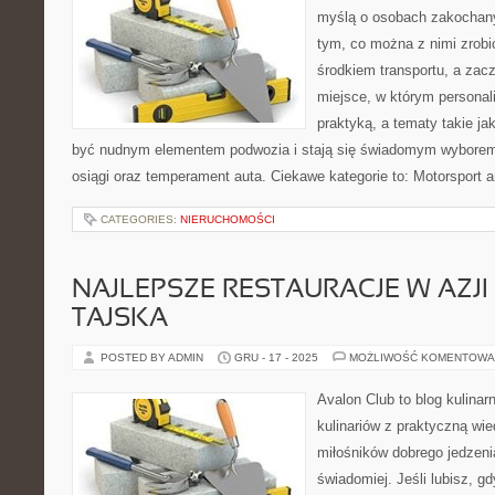
myślą o osobach zakochan
tym, co można z nimi zrobić
środkiem transportu, a zac
miejsce, w którym personal
praktyką, a tematy takie j
być nudnym elementem podwozia i stają się świadomym wybore
osiągi oraz temperament auta. Ciekawe kategorie to: Motorsport a
CATEGORIES:
NIERUCHOMOŚCI
NAJLEPSZE RESTAURACJE W AZJI
TAJSKA
POSTED BY ADMIN
GRU - 17 - 2025
MOŻLIWOŚĆ KOMENTOWA
Avalon Club to blog kulinar
kulinariów z praktyczną wie
miłośników dobrego jedzeni
świadomiej. Jeśli lubisz, g