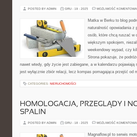
POSTED BY ADMIN
GRU - 19 - 2025
MOŻLIWOŚĆ KOMENTOWA
Matka w Berku to blog podr
naturalność opowiadania z 
osób, które chcą ruszać w d
większym spokojem, niezale
weekendowy wypad, czy ki
Strona pokazuje, że podró
nawet wtedy, gdy życie jest zabiegane, a w kalendarzu pojawiają
jest wyłącznie zbiór relacji, lecz kompas pomagająca przejść od 
CATEGORIES:
NIERUCHOMOŚCI
HOMOLOGACJA, PRZEGLĄDY I NO
SPALIN
POSTED BY ADMIN
GRU - 18 - 2025
MOŻLIWOŚĆ KOMENTOWA
Magnaflow.pl to serwis moto