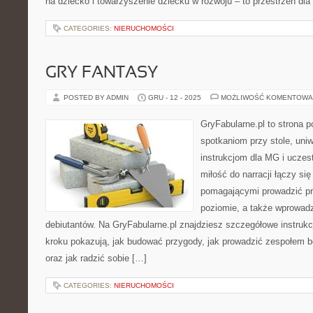
na dziecko i towarzyszenie dziecku w rozwoju – to przestrzeń dla
CATEGORIES:
NIERUCHOMOŚCI
GRY FANTASY
POSTED BY ADMIN
GRU - 12 - 2025
MOŻLIWOŚĆ KOMENTOWA
GryFabularne.pl to strona 
spotkaniom przy stole, uni
instrukcjom dla MG i uczes
miłość do narracji łączy si
pomagającymi prowadzić 
poziomie, a także wprowad
debiutantów. Na GryFabularne.pl znajdziesz szczegółowe instrukc
kroku pokazują, jak budować przygody, jak prowadzić zespołem bo
oraz jak radzić sobie […]
CATEGORIES:
NIERUCHOMOŚCI