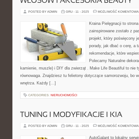
WŁOSÓW I AKCESORIA BEAUTY
POSTED BY ADMIN
GRU - 11 - 2025
MOŻLIWOŚĆ KOMENTOWA
Kraina Pielęgnacji to strona
zainspirowane zostało z pas
projekt, który poświęcony je
porady, jak dbać o cerę, a
rekomendacje, które wspiera
Polecamy Naturalne dekorac
kamienie, muszle) i DIY dla zwierząt . Make Life Beautiful to nie t
równowaga. Znajdziesz tu felietony dotyczące samorozwoju, bo w
wnętrza. Każdy […]
CATEGORIES:
NIERUCHOMOŚCI
TUNING I MODYFIKACJE I KIA
POSTED BY ADMIN
GRU - 11 - 2025
MOŻLIWOŚĆ KOMENTOWA
AutoGalant to lokalny serw