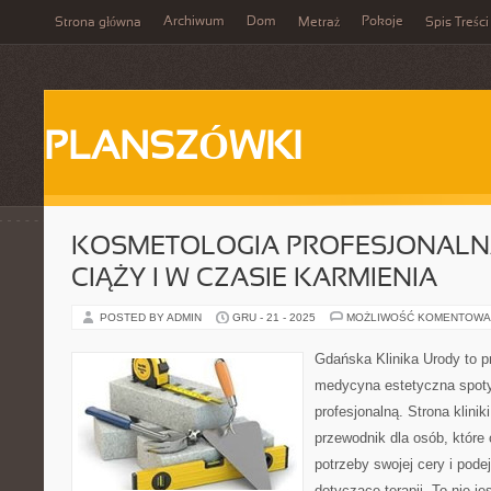
Archiwum
Dom
Pokoje
Strona główna
Metraż
Spis Treści
PLANSZÓWKI
KOSMETOLOGIA PROFESJONALNA
CIĄŻY I W CZASIE KARMIENIA
POSTED BY ADMIN
GRU - 21 - 2025
MOŻLIWOŚĆ KOMENTOWA
Gdańska Klinika Urody to p
medycyna estetyczna spoty
profesjonalną. Strona klini
przewodnik dla osób, które 
potrzeby swojej cery i pod
dotyczące terapii. To nie je