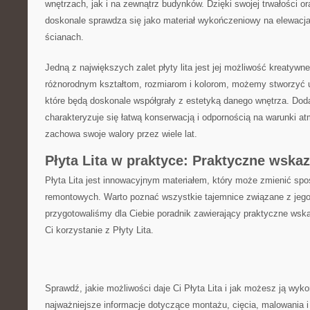
wnętrzach, jak i na zewnątrz budynków. Dzięki swojej trwałości ora
doskonale sprawdza się jako materiał wykończeniowy na elewacja
ścianach.
Jedną z największych zalet płyty lita jest jej możliwość kreatywn
różnorodnym kształtom,⁤ rozmiarom i ⁢kolorom, możemy stworzyć ​
które będą doskonale współgrały z estetyką danego wnętrza. Dodat
charakteryzuje się łatwą konserwacją i odpornością⁣ na warunki a
zachowa swoje walory przez wiele lat.
Płyta Lita w‍ praktyce: Praktyczne wska
Płyta Lita jest innowacyjnym​ materiałem, który może zmienić s
remontowych. Warto poznać wszystkie tajemnice związane z jeg
przygotowaliśmy dla Ciebie poradnik zawierający praktyczne wskaz
Ci korzystanie z⁢ Płyty​ Lita.
Sprawdź, jakie możliwości daje Ci ⁢Płyta Lita i jak możesz ją wyk
najważniejsze informacje dotyczące montażu, cięcia, malowania i p