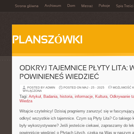
Archiwum
Dom
Pokoje
Strona główna
Metraż
Spis Treści
PLANSZÓWKI
ODKRYJ TAJEMNICE PŁYTY LITA:
POWINIENEŚ WIEDZIEĆ
POSTED BY ADMIN
POSTED ON MAJ - 25 - 2025
MOŻLIWOŚĆ 
WYŁĄCZONA
Tagi:
Artykuł
,
Badania
,
historia
,
informacje
,
Kultura
,
Odkrywanie t
Wiedza
Witajcie czytelnicy! Dzisiaj pragniemy zanurzyć się w fascynujący 
odkryć wszystkie ich tajemnice.​ Czym są Płyty Lita? Co takiego kryj
były wykorzystywane? Jeśli jesteście ciekawi, zapraszamy do lek
powinniście wiedzieć o Płytach ​Litych, czeka na Was ​w naszym a