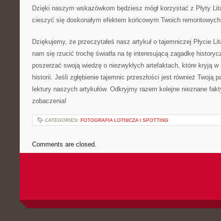
Dzięki naszym wskazówkom ‌będziesz mógł korzystać z Płyty Lita
cieszyć się doskonałym efektem końcowym Twoich ⁢remontowych 
Dziękujemy, że przeczytałeś nasz artykuł o tajemniczej Płycie Li
nam się rzucić trochę​ światła na tę interesującą zagadkę history
poszerzać swoją wiedzę o niezwykłych artefaktach, które kryją w 
historii. Jeśli zgłębienie tajemnic przeszłości jest również Twoją p
lektury naszych artykułów. Odkryjmy ​razem kolejne nieznane fakt
zobaczenia!
CATEGORIES:
FOTOGRAFIA LOTNICZA I SPOTTING
Comments are closed.