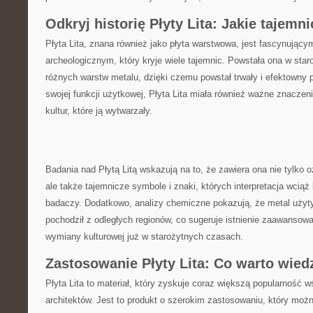
Odkryj historię Płyty Lita: Jakie tajemni
Płyta Lita, znana również jako płyta warstwowa, jest fascynujący
archeologicznym, który kryje wiele tajemnic. Powstała ona w staro
różnych warstw metalu, dzięki czemu powstał trwały i efektowny 
swojej funkcji użytkowej, Płyta Lita miała również ważne znaczenie 
kultur, które ją wytwarzały.
Badania nad ⁤Płytą Litą wskazują⁣ na to,⁣ że zawiera ona nie tylko 
ale także tajemnicze symbole i znaki, których ⁢interpretacja wciąż
badaczy. Dodatkowo, analizy chemiczne pokazują, ​że metal użyty⁤
pochodził z odległych regionów, co sugeruje istnienie zaawanso
wymiany kulturowej już w starożytnych czasach.
Zastosowanie Płyty Lita: Co warto wied
Płyta Lita to ⁤materiał,​ który zyskuje coraz większą popularność w
architektów. Jest to produkt o szerokim zastosowaniu, który moż