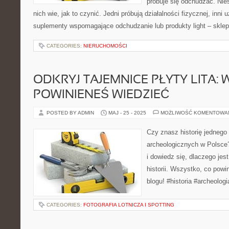
próbuje się odchudzać. Nies
nich wie, jak to czynić. Jedni próbują działalności fizycznej, inni
suplementy wspomagające odchudzanie lub produkty light – skle
CATEGORIES:
NIERUCHOMOŚCI
ODKRYJ TAJEMNICE PŁYTY LITA:
POWINIENEŚ WIEDZIEĆ
POSTED BY ADMIN
MAJ - 25 - 2025
MOŻLIWOŚĆ KOMENTOWA
Czy znasz historię jednego
archeologicznych w Polsce?
i dowiedz się, dlaczego jes
historii. Wszystko, co powi
blogu! #historia #archeologi
CATEGORIES:
FOTOGRAFIA LOTNICZA I SPOTTING