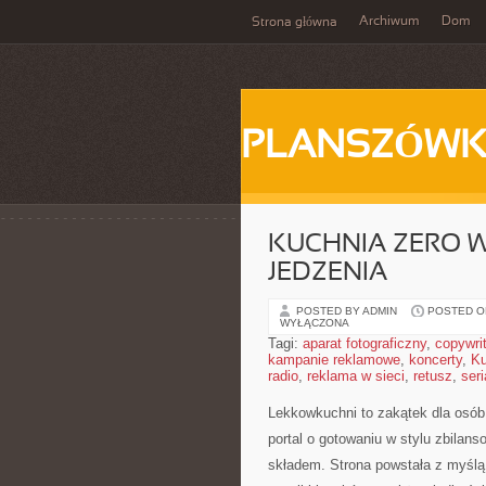
Archiwum
Dom
Strona główna
PLANSZÓWK
KUCHNIA ZERO W
JEDZENIA
POSTED BY ADMIN
POSTED ON
WYŁĄCZONA
Tagi:
aparat fotograficzny
,
copywri
kampanie reklamowe
,
koncerty
,
Ku
radio
,
reklama w sieci
,
retusz
,
seri
Lekkowkuchni to zakątek dla osób,
portal o gotowaniu w stylu zbila
składem. Strona powstała z myślą