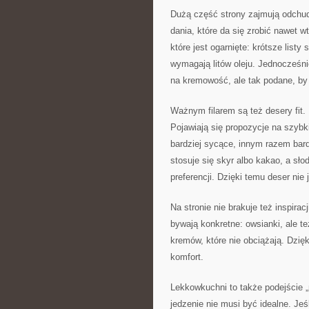
Dużą część strony zajmują odchud
dania, które da się zrobić nawet 
które jest ogarnięte: krótsze listy
wymagają litów oleju. Jednocześnie
na kremowość, ale tak podane, by c
Ważnym filarem są też desery fit
Pojawiają się propozycje na szyb
bardziej sycące, innym razem bard
stosuje się skyr albo kakao, a sło
preferencji. Dzięki temu deser nie 
Na stronie nie brakuje też inspira
bywają konkretne: owsianki, ale też
kremów, które nie obciążają. Dzięk
komfort.
Lekkowkuchni to także podejście „m
jedzenie nie musi być idealne. Jeś