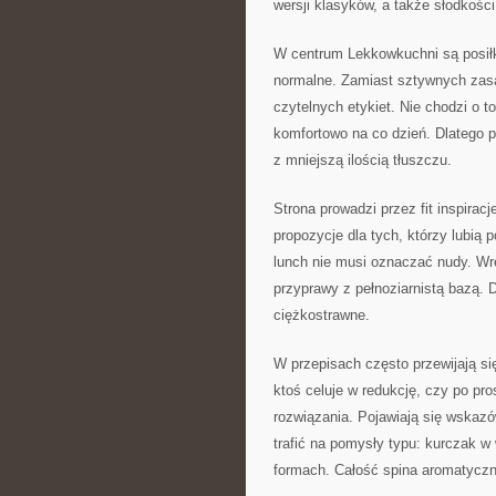
wersji klasyków, a także słodkości 
W centrum Lekkowkuchni są posił
normalne. Zamiast sztywnych zasad
czytelnych etykiet. Nie chodzi o 
komfortowo na co dzień. Dlatego p
z mniejszą ilością tłuszczu.
Strona prowadzi przez fit inspiracj
propozycje dla tych, którzy lubi
lunch nie musi oznaczać nudy. Wr
przyprawy z pełnoziarnistą bazą. D
ciężkostrawne.
W przepisach często przewijają si
ktoś celuje w redukcję, czy po p
rozwiązania. Pojawiają się wskaz
trafić na pomysły typu: kurczak w
formach. Całość spina aromatyczn