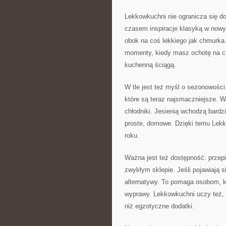
Lekkowkuchni nie ogranicza się do
czasem inspiracje klasyką w nowym
obok na coś lekkiego jak chmurka.
momenty, kiedy masz ochotę na chr
kuchenną ściągą.
W tle jest też myśl o sezonowości
które są teraz najsmaczniejsze. W
chłodniki. Jesienią wchodzą bardz
proste, domowe. Dzięki temu Lekk
roku.
Ważna jest też dostępność: przepis
zwykłym sklepie. Jeśli pojawiają 
alternatywy. To pomaga osobom, któ
wyprawy. Lekkowkuchni uczy też, j
niż egzotyczne dodatki.