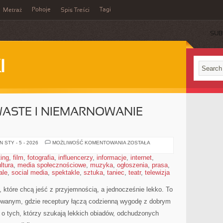
Pokoje
Tagi
Metraż
Spis Treści
SUB
I
ASTE I NIEMARNOWANIE
KUCHNIA
 STY - 5 - 2026
MOŻLIWOŚĆ KOMENTOWANIA
ZOSTAŁA
ZERO
WASTE
ting
,
film
,
fotografia
,
influencerzy
,
informacje
,
internet
,
I
ltura
,
media społecznościowe
,
muzyka
,
ogłoszenia
NIEMARNOWANIE
,
prasa
,
JEDZENIA
ale
,
social media
,
spektakle
,
sztuka
,
taniec
,
teatr
,
telewizja
 które chcą jeść z przyjemnością, a jednocześnie lekko. To
nsowanym, gdzie receptury łączą codzienną wygodę z dobrym
 o tych, którzy szukają lekkich obiadów, odchudzonych