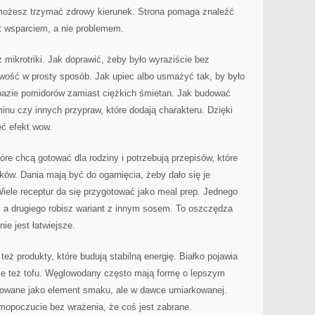
l możesz trzymać zdrowy kierunek. Strona pomaga znaleźć
st wsparciem, a nie problemem.
mikrotriki. Jak doprawić, żeby było wyraziście bez
wość w prosty sposób. Jak upiec albo usmażyć tak, by było
 bazie pomidorów zamiast ciężkich śmietan. Jak budować
inu czy innych przypraw, które dodają charakteru. Dzięki
ć efekt wow.
óre chcą gotować dla rodziny i potrzebują przepisów, które
ów. Dania mają być do ogarnięcia, żeby dało się je
iele receptur da się przygotować jako meal prep. Jednego
ą, a drugiego robisz wariant z innym sosem. To oszczędza
ie jest łatwiejsze.
eż produkty, które budują stabilną energię. Białko pojawia
 ale też tofu. Węglowodany często mają formę o lepszym
ktowane jako element smaku, ale w dawce umiarkowanej.
mopoczucie bez wrażenia, że coś jest zabrane.