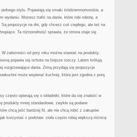
 jednego stylu. Pojawiają się smaki śródziemnomorskie, a
 wydaniu. Możesz trafić na danie, które robi robotę, a
 Są propozycje na dni, gdy chcesz coś ciepłego, ale też na
upiące. Ta różnorodność sprawia, że strona staje się
. W zależności od pory roku można stawiać na produkty,
iosną pojawia się ochota na lżejsze rzeczy. Latem królują
iej rozgrzewające dania. Zimą przydają się propozycje
owkuchni może wspierać kuchnię, która jest zgodna z porą
y często opierają się o składniki, które da się znaleźć w
się produkty mniej standardowe, zwykle są podane
re chcą jeść bardziej fit, ale nie chcą robić z zakupów
ak korzystać z podstaw: zioła często robią większą różnicę