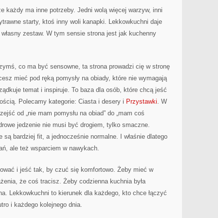
że każdy ma inne potrzeby. Jedni wolą więcej warzyw, inni
ytrawne starty, ktoś inny woli kanapki. Lekkowkuchni daje
 własny zestaw. W tym sensie strona jest jak kuchenny
czymś, co ma być sensowne, ta strona prowadzi cię w stronę
chcesz mieć pod ręką pomysły na obiady, które nie wymagają
rządkuje temat i inspiruje. To baza dla osób, które chcą jeść
ością. Polecamy kategorie: Ciasta i desery i
Przystawki
. W
zejść od „nie mam pomysłu na obiad” do „mam coś
zdrowe jedzenie nie musi być drogiem, tylko smaczne.
e są bardziej fit, a jednocześnie normalne. I właśnie dlatego
 dań, ale też wsparciem w nawykach.
ować i jeść tak, by czuć się komfortowo. Żeby mieć w
ażenia, że coś tracisz. Żeby codzienna kuchnia była
a. Lekkowkuchni to kierunek dla każdego, kto chce łączyć
utro i każdego kolejnego dnia.