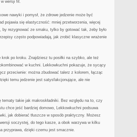
w wersji fit.
kowe nawyki i pomysł, że zdrowe jedzenie może być
 pojawia się elastyczność: mniej przetworzenia, więcej
to, by rezygnować ze smaku, tylko by gotować tak, żeby było
rzepisy często podpowiadają, jak zrobić klasyczne wrażenie
e krok po kroku. Znajdziesz tu posiłki na szybko, ale też
ą pokombinować w kuchni. Lekkowkuchni pokazuje, że sycący
ęcz przeciwnie: można zbudować talerz z kolorem, łącząc
zięki temu jedzenie jest satysfakcjonujące, ale nie
ę tematy takie jak makroskładniki. Bez względu na to, czy
rostu chce jeść bardziej domowo, Lekkowkuchni podsuwa
ówki, jak dobierać tłuszcze w sposób praktyczny. Możesz
 wersji soczystej, do tego kasze, a obok warzywa w kilku
a przyprawa, dzięki czemu jest smacznie.