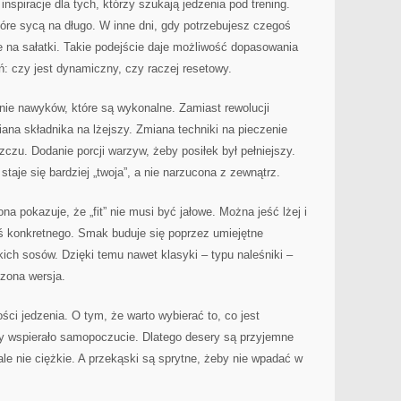
nspiracje dla tych, którzy szukają jedzenia pod trening.
tóre sycą na długo. W inne dni, gdy potrzebujesz czegoś
je na sałatki. Takie podejście daje możliwość dopasowania
ń: czy jest dynamiczny, czy raczej resetowy.
ie nawyków, które są wykonalne. Zamiast rewolucji
ana składnika na lżejszy. Zmiana techniki na pieczenie
czu. Dodanie porcji warzyw, żeby posiłek był pełniejszy.
staje się bardziej „twoja”, a nie narzucona z zewnątrz.
na pokazuje, że „fit” nie musi być jałowe. Można jeść lżej i
oś konkretnego. Smak buduje się poprzez umiejętne
kich sosów. Dzięki temu nawet klasyki – typu naleśniki –
zona wersja.
ści jedzenia. O tym, że warto wybierać to, co jest
y wspierało samopoczucie. Dlatego desery są przyjemne
le nie ciężkie. A przekąski są sprytne, żeby nie wpadać w