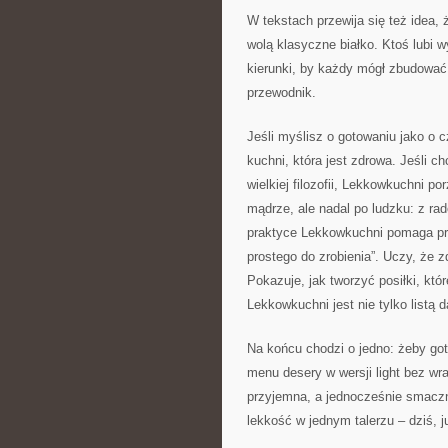
W tekstach przewija się też idea, 
wolą klasyczne białko. Ktoś lubi w
kierunki, by każdy mógł zbudować
przewodnik.
Jeśli myślisz o gotowaniu jako o 
kuchni, która jest zdrowa. Jeśli 
wielkiej filozofii, Lekkowkuchni po
mądrze, ale nadal po ludzku: z rad
praktyce Lekkowkuchni pomaga pr
prostego do zrobienia”. Uczy, że 
Pokazuje, jak tworzyć posiłki, któr
Lekkowkuchni jest nie tylko listą
Na końcu chodzi o jedno: żeby got
menu desery w wersji light bez wr
przyjemna, a jednocześnie smaczn
lekkość w jednym talerzu – dziś, j