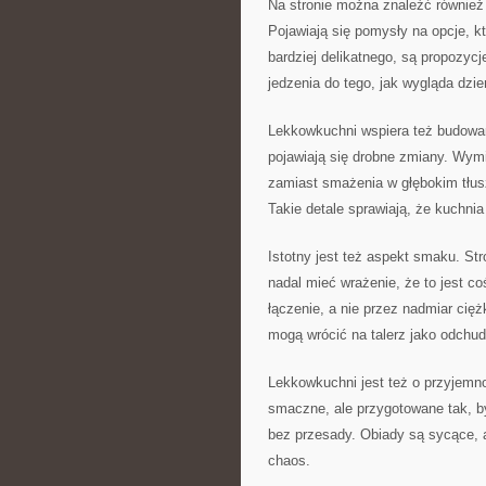
Na stronie można znaleźć również i
Pojawiają się pomysły na opcje, k
bardziej delikatnego, są propozyc
jedzenia do tego, jak wygląda dzie
Lekkowkuchni wspiera też budowan
pojawiają się drobne zmiany. Wymi
zamiast smażenia w głębokim tłusz
Takie detale sprawiają, że kuchnia 
Istotny jest też aspekt smaku. Stro
nadal mieć wrażenie, że to jest c
łączenie, a nie przez nadmiar cięż
mogą wrócić na talerz jako odchud
Lekkowkuchni jest też o przyjemno
smaczne, ale przygotowane tak, b
bez przesady. Obiady są sycące, a
chaos.