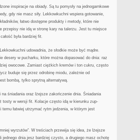
zone inspiracje na obiady. Są tu pomysły na jednogarnkowe
wtedy, gdy nie masz siły. Lekkowkuchni wspiera gotowanie,
 składników, łatwo dostępne produkty i metody, które nie
 przepisy nie idą w stronę kary na talerzu. Jest tu miejsce
ałość była bardziej fit.
. Lekkowkuchni udowadnia, że słodkie może być mądre.
kie desery w pucharku, które można dopasować do dnia: raz
ziej owocowe. Zamiast ciężkich kremów i ton cukru, często
dycz buduje się przez odrobinę miodu, zależnie od
jest bombą, tylko sprytną alternatywą.
cji na śniadania oraz lżejsze zakończenie dnia. Śniadania
 tosty w wersji fit. Kolacje często idą w kierunku zup-
i temu łatwiej utrzymać rytm jedzenia, w którym jest
niej wyrzutów”. W treściach przewija się idea, że lżejsze
li jednego dnia jesz bardziej czysto, a drugiego masz ochotę