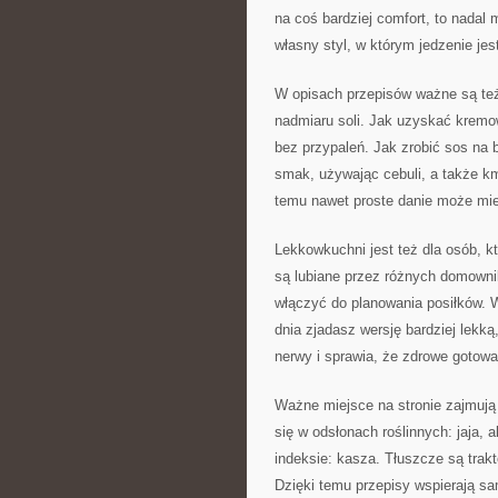
na coś bardziej comfort, to nada
własny styl, w którym jedzenie je
W opisach przepisów ważne są też 
nadmiaru soli. Jak uzyskać kremo
bez przypaleń. Jak zrobić sos na
smak, używając cebuli, a także km
temu nawet proste danie może mie
Lekkowkuchni jest też dla osób, kt
są lubiane przez różnych domownik
włączyć do planowania posiłków. W
dnia zjadasz wersję bardziej lekk
nerwy i sprawia, że zdrowe gotowan
Ważne miejsce na stronie zajmują t
się w odsłonach roślinnych: jaja,
indeksie: kasza. Tłuszcze są tra
Dzięki temu przepisy wspierają sa