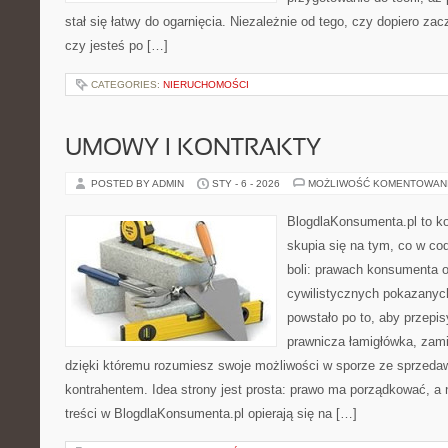
stał się łatwy do ogarnięcia. Niezależnie od tego, czy dopiero za
czy jesteś po […]
CATEGORIES:
NIERUCHOMOŚCI
UMOWY I KONTRAKTY
POSTED BY ADMIN
STY - 6 - 2026
MOŻLIWOŚĆ KOMENTOWAN
BlogdlaKonsumenta.pl to kon
skupia się na tym, co w co
boli: prawach konsumenta 
cywilistycznych pokazanyc
powstało po to, aby przepis
prawnicza łamigłówka, zami
dzięki któremu rozumiesz swoje możliwości w sporze ze sprzedaw
kontrahentem. Idea strony jest prosta: prawo ma porządkować, a 
treści w BlogdlaKonsumenta.pl opierają się na […]