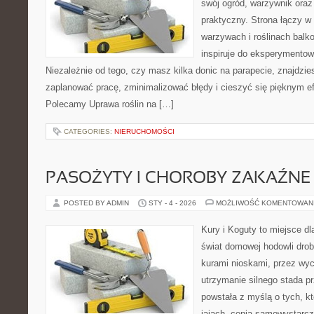
swój ogród, warzywnik oraz
praktyczny. Strona łączy w 
warzywach i roślinach balk
inspiruje do eksperymentow
Niezależnie od tego, czy masz kilka donic na parapecie, znajdzies
zaplanować pracę, zminimalizować błędy i cieszyć się pięknym e
Polecamy Uprawa roślin na […]
CATEGORIES:
NIERUCHOMOŚCI
PASOŻYTY I CHOROBY ZAKAŹNE
POSTED BY ADMIN
STY - 4 - 2026
MOŻLIWOŚĆ KOMENTOWAN
Kury i Koguty to miejsce d
świat domowej hodowli drob
kurami nioskami, przez wyc
utrzymanie silnego stada pr
powstała z myślą o tych, k
jajach, cenią samowystarcz