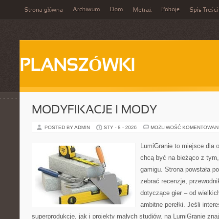
Archiwum
Dom
Pokoje
Strona główna
Metraż
Spis Treści
PLANSZÓWKI
MODYFIKACJE I MODY
POSTED BY ADMIN
STY - 8 - 2026
MOŻLIWOŚĆ KOMENTOWAN
LumiGranie to miejsce dla o
chcą być na bieżąco z tym, 
gamigu. Strona powstała po
zebrać recenzje, przewodnik
dotyczące gier – od wielkic
ambitne perełki. Jeśli inte
superprodukcje, jak i projekty małych studiów, na LumiGranie zna