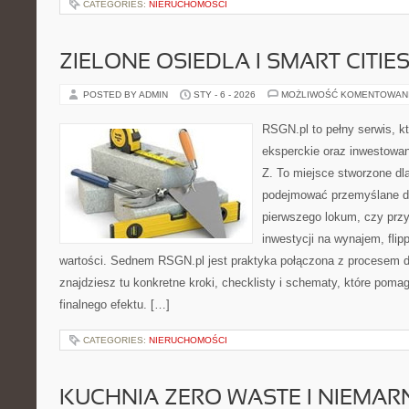
CATEGORIES:
NIERUCHOMOŚCI
ZIELONE OSIEDLA I SMART CITIE
POSTED BY ADMIN
STY - 6 - 2026
MOŻLIWOŚĆ KOMENTOWAN
RSGN.pl to pełny serwis, k
eksperckie oraz inwestowan
Z. To miejsce stworzone dl
podejmować przemyślane de
pierwszego lokum, czy przy
inwestycji na wynajem, flipp
wartości. Sednem RSGN.pl jest praktyka połączona z procesem d
znajdziesz tu konkretne kroki, checklisty i schematy, które poma
finalnego efektu. […]
CATEGORIES:
NIERUCHOMOŚCI
KUCHNIA ZERO WASTE I NIEMA