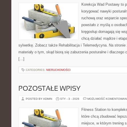
Korekcja Wad Postawy to pr
korygować nawyki posturaln
ruchową oraz wsparcie spec
powstało z myślą o osobach,
kręgosłup domagają się wspa
chcą działać mądrze i eta
sylwetkę. Zobacz także Rehabilitacja i Telemedycyna. Na stroni
materiały o tym, skąd biorą się zaburzenia posturalne i dlaczego 
[…]
CATEGORIES:
NIERUCHOMOŚCI
POZOSTAŁE WPISY
POSTED BY ADMIN
STY - 3 - 2026
MOŻLIWOŚĆ KOMENTOWAN
Fitness Station to komplek
które chcą zbudować lepszą
miejsce, w którym trening s