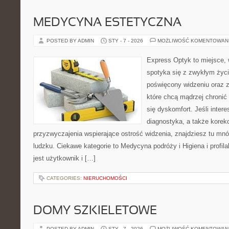
MEDYCYNA ESTETYCZNA
POSTED BY ADMIN
STY - 7 - 2026
MOŻLIWOŚĆ KOMENTOWAN
Express Optyk to miejsce, 
spotyka się z zwykłym życ
poświęcony widzeniu oraz z
które chcą mądrzej chronić
się dyskomfort. Jeśli intere
diagnostyka, a także korekc
przyzwyczajenia wspierające ostrość widzenia, znajdziesz tu m
ludzku. Ciekawe kategorie to Medycyna podróży i Higiena i profila
jest użytkownik i […]
CATEGORIES:
NIERUCHOMOŚCI
DOMY SZKIELETOWE
POSTED BY ADMIN
STY - 7 - 2026
MOŻLIWOŚĆ KOMENTOWAN