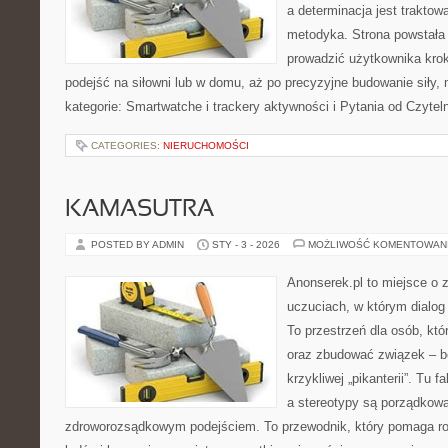
a determinacja jest trakto
metodyka. Strona powstała
prowadzić użytkownika krok
podejść na siłowni lub w domu, aż po precyzyjne budowanie siły, 
kategorie: Smartwatche i trackery aktywności i Pytania od Czytel
CATEGORIES:
NIERUCHOMOŚCI
KAMASUTRA
POSTED BY ADMIN
STY - 3 - 2026
MOŻLIWOŚĆ KOMENTOWAN
Anonserek.pl to miejsce o 
uczuciach, w którym dialog
To przestrzeń dla osób, któ
oraz zbudować związek – be
krzykliwej „pikanterii”. Tu 
a stereotypy są porządkow
zdroworozsądkowym podejściem. To przewodnik, który pomaga ro