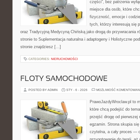
części”, bez patrzenia wyłą
miejsce dla osób, które chc
fizyczność, emocje i codzi
tych, którzy interesują się
oraz Tradycyjną Medycyną Chińską jako drogą do przywracania r
stronie to Suplementacja naturalna i adaptogeny i Holistyczne pod
stronie znajdziesz […]
CATEGORIES:
NIERUCHOMOŚCI
FLOTY SAMOCHODOWE
POSTED BY ADMIN
STY - 6 - 2026
MOŻLIWOŚĆ KOMENTOWAN
PrawoJazdyWroclaw.pl to m
które chcą podejść do tema
przejść drogę od pierwszej 
egzamin. Strona skupia się
czytelna, a cały proces — 
przygotowanie do teorii, a