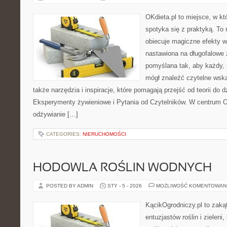
OKdieta.pl to miejsce, w 
spotyka się z praktyką. To n
obiecuje magiczne efekty w 
nastawiona na długofalowe 
pomyślana tak, aby każdy, n
mógł znaleźć czytelne wska
także narzędzia i inspiracje, które pomagają przejść od teorii do 
Eksperymenty żywieniowe i Pytania od Czytelników. W centrum OK
odżywianie […]
CATEGORIES:
NIERUCHOMOŚCI
HODOWLA ROŚLIN WODNYCH
POSTED BY ADMIN
STY - 5 - 2026
MOŻLIWOŚĆ KOMENTOWAN
KącikOgrodniczy.pl to zaką
entuzjastów roślin i zieleni