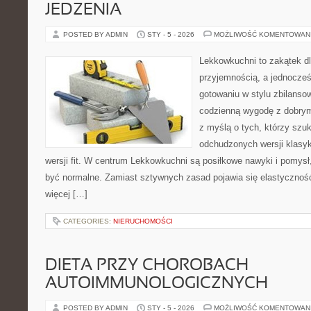
JEDZENIA
POSTED BY ADMIN
STY - 5 - 2026
MOŻLIWOŚĆ KOMENTOWAN
Lekkowkuchni to zakątek dl
przyjemnością, a jednocześn
gotowaniu w stylu zbilanso
codzienną wygodę z dobrym
z myślą o tych, którzy szuk
odchudzonych wersji klasyk
wersji fit. W centrum Lekkowkuchni są posiłkowe nawyki i pomys
być normalne. Zamiast sztywnych zasad pojawia się elastyczność
więcej […]
CATEGORIES:
NIERUCHOMOŚCI
DIETA PRZY CHOROBACH
AUTOIMMUNOLOGICZNYCH
POSTED BY ADMIN
STY - 5 - 2026
MOŻLIWOŚĆ KOMENTOWAN