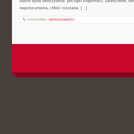
ludźmi bywa nieoczywiste: początki znajomości, zauroczenie, nam
nieporozumienia, chłód i rozstania. […]
CATEGORIES:
NIERUCHOMOŚCI