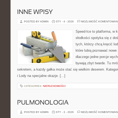
INNE WPISY
POSTED BY ADMIN
STY - 4 - 2026
MOŻLIWOŚĆ KOMENTOWAN
Speed-Ice to platforma, w k
słodkości spotyka się z do
tych, którzy chcą kręcić lo
które lubią poznawać nowe 
dlaczego jedne porcje wyc
bywają zbyt twarde. Tu mróz
sekretem, a każdy gałka może stać się wielkim deserem. Kategori
i Lody na specjalne okazje. […]
CATEGORIES:
NIERUCHOMOŚCI
PULMONOLOGIA
POSTED BY ADMIN
STY - 3 - 2026
MOŻLIWOŚĆ KOMENTOWAN