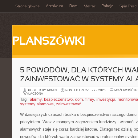
Archiwum
Dom
Pokoje
Strona główna
Metraż
Spis Treści
PLANSZÓWKI
5 POWODÓW, DLA KTÓRYCH WA
ZAINWESTOWAĆ W SYSTEMY A
POSTED BY ADMIN
POSTED ON CZE - 7 - 2025
MOŻLIWOŚĆ K
WYŁĄCZONA
Tagi:
alarmy
,
bezpieczeństwo
,
dom
,
firmy
,
inwestycja
,
monitorowa
systemy alarmowe
,
zainwestować
W dzisiejszych czasach troska⁢ o bezpieczeństwo naszego domu czy 
priorytetem. ​Wraz ​z ​rosnącym zagrożeniem kradzieży i włamań,
alarmowych ⁢staje się coraz bardziej‍ istotne.⁤ Dlatego też⁣ dzisia
powodów, ​dla których‍ warto ⁢zainwestować w profesjonalny syste