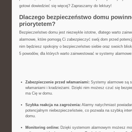
gotowi dowiedzieć się‌ więcej? Zapraszamy ​do ‍lektury!
Dlaczego bezpieczeństwo domu⁢ powinno
priorytetem?
Bezpieczeństwo domu ⁢jest ‍niezwykle ‌istotne, dlatego warto za
alarmowe, które pomogą Ci zabezpieczyć swój dom​ przed potencja
nim będziesz spokojny ‌o bezpieczeństwo⁢ siebie oraz swoich‌ blisk
5 powodów, dla których warto zainwestować w systemy alarmowe
Zabezpieczenie przed włamaniami:
Systemy ‌alarmowe są s
włamaniami⁤ i ⁤kradzieżami. Dzięki nim możesz ​czuć się bezpiec
ma Cię‍ w domu.
Szybka ⁢reakcja‌ na zagrożenia:
Alarmy natychmiast powiadami
potencjalnym⁢ niebezpieczeństwie, co​ pozwala na ‌szybką inte
domu.
Monitoring online:
Dzięki systemom alarmowym⁢ możesz‌ moni