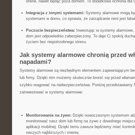
⁤online,​ nawet będąc poza ‌domem. To dodatkowa‍ ochrona ⁢dla Ci
Integracja z innymi systemami:
Systemy alarmowe mogą być 
systemami w⁢ domu, co⁤ sprawia, ⁢że ⁣zarządzanie nimi jest ⁢łatw
Poczucie bezpieczeństwa:
Inwestując⁣ w systemy alarmowe,
dom jest odpowiednio zabezpieczony. To daje Ci spokój ducha
życiem ‍bez niepotrzebnego stresu.
Jak ⁢systemy‌ alarmowe chronią przed w
napadami?
Systemy alarmowe⁢ są niezbędnym elementem zapewniającym be
lub firmy. ⁤Dzięki nim możemy​ skutecznie ⁣bronić się przed włamani
szybko reagować ⁤na niebezpieczeństwa.⁤ Poniżej przedstawiamy ⁣5
zainwestować w systemy alarmowe:
Monitorowanie na żywo:
‍Dzięki nowoczesnym systemom a
monitorować nasz dom lub firmę na żywo z dowolnego miejsca ⁤n
aplikacji mobilnej. Dzięki⁢ temu‌ zawsze będziemy‌ mieć ​kontr
naszych najbliższych ⁤i ⁣mienia.