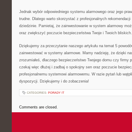
Jednak wybór odpowiedniego‌ systemu⁢ alarmowego​ oraz ⁤jego pra
trudne. Dlatego ⁤warto skorzystać⁢ z profesjonalnych rekomendacji 
dziedzinie. Pamietaj, że zainwestowanie w system​ alarmowy mo
oraz zwiększyć poczucie bezpieczeństwa Twoje i Twoich ‌bliskich.
Dziękujemy za przeczytanie ‍naszego artykułu na temat ⁣5 powodów,
zainwestować ⁤w systemy alarmowe. ⁣Mamy nadzieję, że ⁣dzięki 
zrozumiałeś, ⁢dlaczego bezpieczeństwo Twojego domu czy firmy⁢ p
czekaj więc dłużej i zadbaj o spokojny ⁣sen oraz poczucie bezpiecz
profesjonalnemu ⁢systemowi alarmowemu. ⁣W razie pytań lub wątpliw
dyspozycji. Dziękujemy i do zobaczenia!
CATEGORIES:
PORADY IT
Comments are closed.