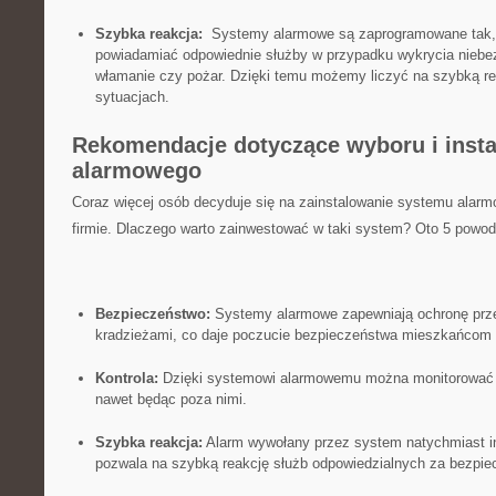
Szybka reakcja:
⁢ Systemy alarmowe są⁢ zaprogramowane tak,
powiadamiać ⁢odpowiednie służby w przypadku wykrycia niebez
włamanie czy pożar.‌ Dzięki ⁤temu⁣ możemy liczyć ⁤na szybką ⁢re
⁢sytuacjach.
Rekomendacje dotyczące wyboru i⁢ insta
alarmowego
Coraz⁤ więcej‌ osób ⁣decyduje ‍się na zainstalowanie systemu al
firmie. Dlaczego warto ‍zainwestować w ⁢taki system? Oto 5 powo
Bezpieczeństwo:
Systemy alarmowe zapewniają ochronę prze
‌kradzieżami, co daje poczucie bezpieczeństwa mieszkańcom 
Kontrola:
‌Dzięki​ systemowi ‍alarmowemu można ‍monitorować‍ 
nawet ⁣będąc poza‍ nimi.
Szybka ⁢reakcja:
Alarm wywołany przez ⁣system natychmiast in
pozwala na szybką reakcję służb odpowiedzialnych za bezpie