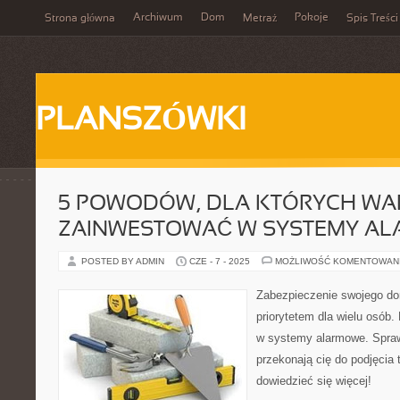
Archiwum
Dom
Pokoje
Strona główna
Metraż
Spis Treści
PLANSZÓWKI
5 POWODÓW, DLA KTÓRYCH WA
ZAINWESTOWAĆ W SYSTEMY A
POSTED BY ADMIN
CZE - 7 - 2025
MOŻLIWOŚĆ KOMENTOWAN
Zabezpieczenie swojego do
priorytetem dla wielu osób
w systemy alarmowe. Spraw
przekonają cię do podjęcia t
dowiedzieć się więcej!