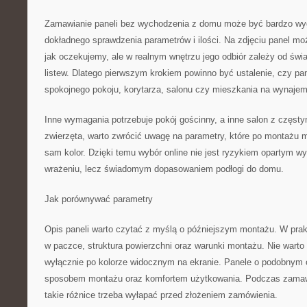
Zamawianie paneli bez wychodzenia z domu może być bardzo w
dokładnego sprawdzenia parametrów i ilości. Na zdjęciu panel mo
jak oczekujemy, ale w realnym wnętrzu jego odbiór zależy od świat
listew. Dlatego pierwszym krokiem powinno być ustalenie, czy pan
spokojnego pokoju, korytarza, salonu czy mieszkania na wynajem
Inne wymagania potrzebuje pokój gościnny, a inne salon z częst
zwierzęta, warto zwrócić uwagę na parametry, które po montażu 
sam kolor. Dzięki temu wybór online nie jest ryzykiem opartym w
wrażeniu, lecz świadomym dopasowaniem podłogi do domu.
Jak porównywać parametry
Opis paneli warto czytać z myślą o późniejszym montażu. W prakt
w paczce, struktura powierzchni oraz warunki montażu. Nie warto
wyłącznie po kolorze widocznym na ekranie. Panele o podobnym o
sposobem montażu oraz komfortem użytkowania. Podczas zamawia
takie różnice trzeba wyłapać przed złożeniem zamówienia.