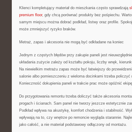
Klienci kompletujący materiał do mieszkania często sprawdzają
s
premium floor
, gdy chcą porównać produkty bez pośpiechu. Wart
samym miejscu można dobrać podkład, listwy oraz profile. Spok
może zmniejszyć ryzyko braków.
Metraż, zapas i akcesoria nie mogą być odkładane na koniec
Jednym z częstych błędów przy zakupie paneli jest nieuwzględni
układania zużycie zależy od kształtu pokoju, liczby wnęk, kierun
Na niewielkim metrażu zapas może być łatwiejszy do przewidzenia
salonie albo pomieszczeniu z wieloma docinkami trzeba policzyć m
Konieczność dokupienia paneli w trakcie prac może opóźnić ekipę
Do przygotowania remontu trzeba doliczyć także akcesoria monta
progach i ścianach. Sam panel nie tworzy jeszcze estetycznie za
Podkład wpływa na akustykę, komfort chodzenia i stabilność. Wy
wpływają na to, czy wnętrze po remoncie wygląda starannie. Najl
jako całość, a nie materiał podstawowy odłączony od montażu.