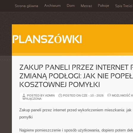
Archiwum
Dom
Pokoje
Strona główna
Metraż
Spis Treści
PLANSZÓWKI
ZAKUP PANELI PRZEZ INTERNET
ZMIANĄ PODŁOGI: JAK NIE POPE
KOSZTOWNEJ POMYŁKI
POSTED BY ADMIN
POSTED ON CZE - 10 - 2026
MOŻLIWOŚĆ 
WYŁĄCZONA
Zakup paneli przez internet przed wykończeniem mieszkania: jak 
pomyłki
Najpierw pomieszczenie i sposób użytkowania, dopiero potem dek