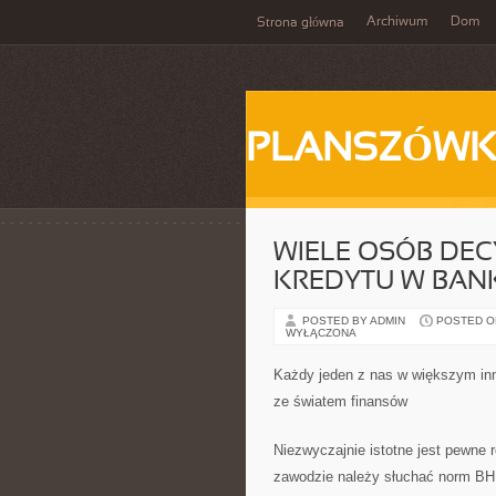
Archiwum
Dom
Strona główna
PLANSZÓWK
WIELE OSÓB DECY
KREDYTU W BAN
POSTED BY ADMIN
POSTED ON 
WYŁĄCZONA
Każdy jeden z nas w większym inn
ze światem finansów
Niezwyczajnie istotne jest pewne
zawodzie należy słuchać norm BH