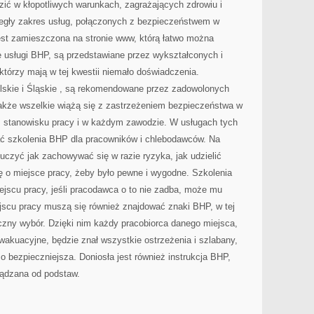
dzić w kłopotliwych warunkach, zagrażających zdrowiu i
legły zakres usług, połączonych z bezpieczeństwem w
 jest zamieszczona na stronie www, którą łatwo można
e usługi BHP, są przedstawiane przez wykształconych i
tórzy mają w tej kwestii niemało doświadczenia.
skie i Śląskie , są rekomendowane przez zadowolonych
nakże wszelkie wiążą się z zastrzeżeniem bezpieczeństwa w
 stanowisku pracy i w każdym zawodzie. W usługach tych
 szkolenia BHP dla pracowników i chlebodawców. Na
uczyć jak zachowywać się w razie ryzyka, jak udzielić
ę o miejsce pracy, żeby było pewne i wygodne. Szkolenia
scu pracy, jeśli pracodawca o to nie zadba, może mu
jscu pracy muszą się również znajdować znaki BHP, w tej
czny wybór. Dzięki nim każdy pracobiorca danego miejsca,
ewakuacyjne, będzie znał wszystkie ostrzeżenia i szlabany,
o bezpieczniejsza. Doniosła jest również instrukcja BHP,
ządzana od podstaw.