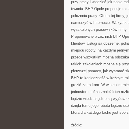
przy pracy i wiedzieć jak sobie ra
trwaniu. BHP Opole proponuje roz
położeniu pracy. Oferta tej firmy,
namierzyć w Internecie. Wszystki
wyszkolonych pracowników firmy, k
Proponowane przez nich BHP Opol
klientów. Usługi są obszerne, jed
miejscu roboty, na każdym jednym
przede wszystkim można odszukać
takich szkoleniach można się przy
pierwszej pomocy, jak wystarać si
BHP to konieczność w każdym miej
grozić za to kara. W wszelkim mie
jednostce można znaleźć ich rozli
będzie wiedział gdzie są wyjścia 
dzięki temu jego robota będzie duż
która dla każdego fachu jest spor
źródło: