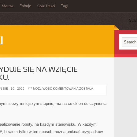
Pokoje
Tagi
Metraż
Spis Treści
SUB
I
DUJE SIĘ NA WZIĘCIE
KU.
WIELE
SIE - 19 - 2025
MOŻLIWOŚĆ KOMENTOWANIA
ZOSTAŁA
OSÓB
DECYDUJE
SIĘ
NA
ymi słowy mniejszym stopniu, ma na co dzień do czynienia
WZIĘCIE
KREDYTU
W
BANKU.
 realizowanie roboty, na każdym stanowisku. W każdym
P, bowiem tylko w ten sposób można uniknąć przypadków