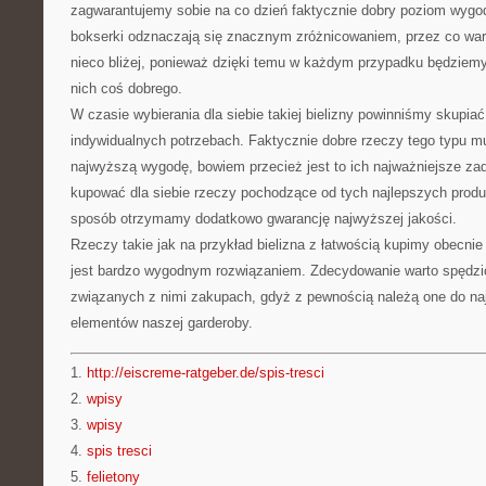
zagwarantujemy sobie na co dzień faktycznie dobry poziom wygody
bokserki odznaczają się znacznym zróżnicowaniem, przez co wart
nieco bliżej, ponieważ dzięki temu w każdym przypadku będziemy
nich coś dobrego.
W czasie wybierania dla siebie takiej bielizny powinniśmy skupia
indywidualnych potrzebach. Faktycznie dobre rzeczy tego typu 
najwyższą wygodę, bowiem przecież jest to ich najważniejsze zad
kupować dla siebie rzeczy pochodzące od tych najlepszych prod
sposób otrzymamy dodatkowo gwarancję najwyższej jakości.
Rzeczy takie jak na przykład bielizna z łatwością kupimy obecnie 
jest bardzo wygodnym rozwiązaniem. Zdecydowanie warto spędzi
związanych z nimi zakupach, gdyż z pewnością należą one do na
elementów naszej garderoby.
1.
http://eiscreme-ratgeber.de/spis-tresci
2.
wpisy
3.
wpisy
4.
spis tresci
5.
felietony