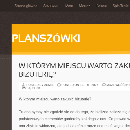
Archiwum
Dom
Pokoje
Strona główna
Metraż
Spis Treści
PLANSZÓWKI
W KTÓRYM MIEJSCU WARTO ZAK
BIŻUTERIĘ?
POSTED BY ADMIN
POSTED ON LIS - 8 - 2025
MOŻLIWOŚĆ K
WYŁĄCZONA
W którym miejscu warto zakupić biżuterię?
Trudno byłoby nie zgodzić się co do tego, że bielizna zalicza się 
podstawowych elementów garderoby każdego z nas. Co prawda w 
ona zbytnio widoczna, ale jednocześnie może ona mieć wręcz de