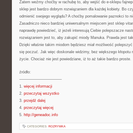
Zatem weźmy choćby w rachubę to, aby wejść do e-sklepu fajnepa
sklep jest bardzo dobrym rozwiązaniem dla każdej kobiety. Bo czy 
odmienić swojego wyglądu? A choćby pomalowanie paznokci to n
Zasadniczo nieco bardziej uniwersalnym miejscem jest sklep vita
naprawdę powiedzieć, iż jeżeli interesują Ciebie polepszacze nas
rozwiązaniem jest to, aby zakupić miody Manuka. Prawda jest tak
Dzięki właśnie takim miodom będziesz miał możliwość polepszyć w
się poczuć. Jak więc doskonale widzimy, bez większego kłopotu
życie. Chociaż nie jest powiedziane, iż to aż takie bardzo proste.
źródło:
———————————
1.
więcej informacji
2.
przeczytaj wszystko
3.
przejdź dalej
4.
przeczytaj więcej
5.
http://geneadoc.info
CATEGORIES:
ROZRYWKA