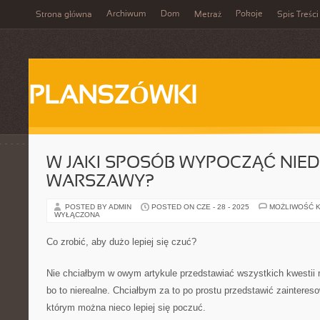
Archiwum
Dom
Pokoje
Strona główna
Metraż
Spis Treści
PLANSZÓWKI
W JAKI SPOSÓB WYPOCZĄĆ NIE
WARSZAWY?
POSTED BY ADMIN
POSTED ON CZE - 28 - 2025
MOŻLIWOŚĆ 
WYŁĄCZONA
Co zrobić, aby dużo lepiej się czuć?
Nie chciałbym w owym artykule przedstawiać wszystkich kwestii
bo to nierealne. Chciałbym za to po prostu przedstawić zainteres
którym można nieco lepiej się poczuć.