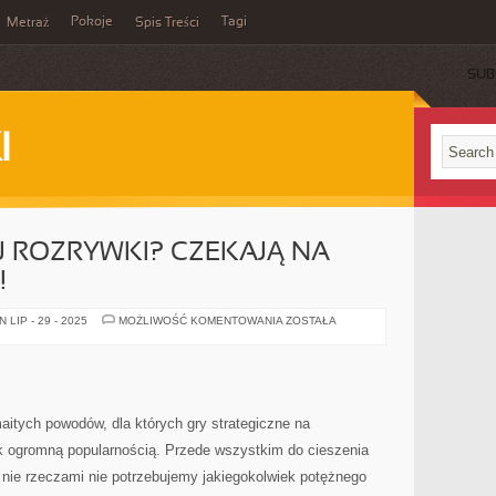
Pokoje
Tagi
Metraż
Spis Treści
SUB
I
 ROZRYWKI? CZEKAJĄ NA
!
SZUKASZ
LIP - 29 - 2025
MOŻLIWOŚĆ KOMENTOWANIA
ZOSTAŁA
DOBREJ
ROZRYWKI?
CZEKAJĄ
NA
CIEBIE
PLEMIONA!
itych powodów, dla których gry strategiczne na
ak ogromną popularnością. Przede wszystkim do cieszenia
 nie rzeczami nie potrzebujemy jakiegokolwiek potężnego