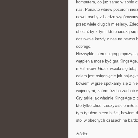
komputera, co już samo w sobie cz
nas. Ponadto wbrew pozorom nierz
nawet osoby z bardzo wygórowany
przez wiele długich miesięcy. Zde
chociażby z tymi które cieszą się
dosłownie każdy z nas na pewno bę
dobrego.
Niezwykle interesującą propozycj
wątpienia może być gra KingsAge, 
miłośników. Gracz wciela się tuta
celem jest osiągnięcie jak najwięk
bowiem w grze spotkamy się z ni
wojennymi, zatem trzeba zadbać w 
Gry takie jak właśnie KingsAge z
kto tylko chce rzeczywiście miło
tym tytułem nieco bliżej, bowiem 
stoi w obecnych czasach na bard
źródło: