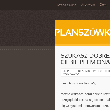
Archiwum
Dom
Strona główna
PLANSZÓWK
SZUKASZ DOBREJ
CIEBIE PLEMIONA
POSTED BY ADMIN
POSTED ON 
WYŁĄCZONA
Gra internetowa KingsAge
Można wskazać bardzo wiele rozma
przeglądarki cieszą się obecnie t
się wszystkimi oferowanymi przez