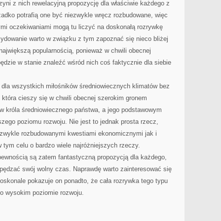
yni z nich rewelacyjną propozycję dla właściwie każdego z
adko potrafią one być niezwykle wręcz rozbudowane, więc
mi oczekiwaniami mogą tu liczyć na doskonałą rozrywkę
cydowanie warto w związku z tym zapoznać się nieco bliżej
 największą popularnością, ponieważ w chwili obecnej
dzie w stanie znaleźć wśród nich coś faktycznie dla siebie
ą dla wszystkich miłośników średniowiecznych klimatów bez
która cieszy się w chwili obecnej szerokim gronem
j w króla średniowiecznego państwa, a jego podstawowym
szego poziomu rozwoju. Nie jest to jednak prosta rzecz,
ezwykle rozbudowanymi kwestiami ekonomicznymi jak i
tym celu o bardzo wiele najróżniejszych rzeczy.
 pewnością są zatem fantastyczną propozycją dla każdego,
 spędzać swój wolny czas. Naprawdę warto zainteresować się
doskonale pokazuje on ponadto, że cała rozrywka tego typu
zo wysokim poziomie rozwoju.