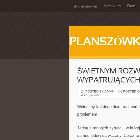
Archiwum
Dom
Strona główna
PLANSZÓWK
ŚWIETNYM ROZW
WYPATRUJĄCYCH
POSTED BY ADMIN
POSTED ON 
WYŁĄCZONA
Widoczny każdego dnia transport n
problemem
Jedną z mnogich sytuacji, w której
samochodów są wczasy. Coraz to 