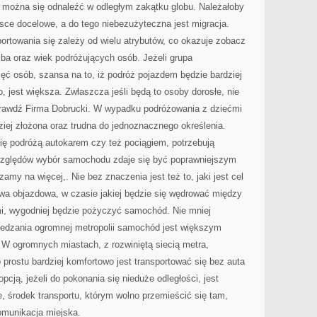
u można się odnaleźć w odległym zakątku globu. Należałoby
jsce docelowe, a do tego niebezużyteczna jest migracja.
rtowania się zależy od wielu atrybutów, co okazuje zobacz
czba oraz wiek podróżujących osób. Jeżeli grupa
ięć osób, szansa na to, iż podróż pojazdem będzie bardziej
, jest większa. Zwłaszcza jeśli będą to osoby dorosłe, nie
prawdź Firma Dobrucki. W wypadku podróżowania z dziećmi
ziej złożona oraz trudna do jednoznacznego określenia.
ę podróżą autokarem czy też pociągiem, potrzebują
względów wybór samochodu zdaje się być poprawniejszym
my na więcej,. Nie bez znaczenia jest też to, jaki jest cel
awa objazdowa, w czasie jakiej będzie się wędrować między
i, wygodniej będzie pożyczyć samochód. Nie mniej
iedzania ogromnej metropolii samochód jest większym
 W ogromnych miastach, z rozwiniętą siecią metra,
po prostu bardziej komfortowo jest transportować się bez auta
pcją, jeżeli do pokonania się nieduże odległości, jest
e, środek transportu, którym wolno przemieścić się tam,
omunikacja miejska.