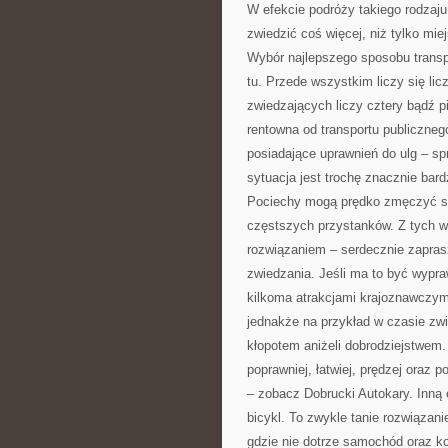
W efekcie podróży takiego rodzaj
zwiedzić coś więcej, niż tylko mie
Wybór najlepszego sposobu transpo
tu. Przede wszystkim liczy się li
zwiedzających liczy cztery bądź p
rentowna od transportu publicznego
posiadające uprawnień do ulg – s
sytuacja jest trochę znacznie bard
Pociechy mogą prędko zmęczyć si
częstszych przystanków. Z tych 
rozwiązaniem – serdecznie zaprasza
zwiedzania. Jeśli ma to być wypr
kilkoma atrakcjami krajoznawczym
jednakże na przykład w czasie zw
kłopotem aniżeli dobrodziejstwem.
poprawniej, łatwiej, prędzej oraz 
– zobacz Dobrucki Autokary. Inną o
bicykl. To zwykle tanie rozwiązani
gdzie nie dotrze samochód oraz k