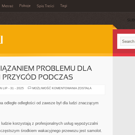
Pokoje
Tagi
Metraż
Spis Treści
SUB
I
IĄZANIEM PROBLEMU DLA
 PRZYGÓD PODCZAS
ŚWIETNYM
LIP - 31 - 2025
MOŻLIWOŚĆ KOMENTOWANIA
ZOSTAŁA
ROZWIĄZANIEM
PROBLEMU
DLA
WYPATRUJĄCYCH
a odległe odległości od zawsze był dla ludzi znaczącym
PRZYGÓD
PODCZAS
 ludzie korzystają z profesjonalnych usług wypożyczalni
częstszym środkiem wakacyjnego przewozu jest samolot.