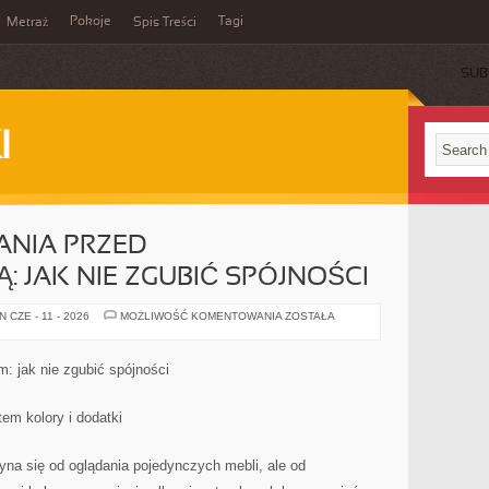
Pokoje
Tagi
Metraż
Spis Treści
SUB
I
ANIA PRZED
 JAK NIE ZGUBIĆ SPÓJNOŚCI
PROJEKT
 CZE - 11 - 2026
MOŻLIWOŚĆ KOMENTOWANIA
ZOSTAŁA
MIESZKANIA
PRZED
PRZEPROWADZKĄ:
JAK
: jak nie zgubić spójności
NIE
ZGUBIĆ
SPÓJNOŚCI
em kolory i dodatki
na się od oglądania pojedynczych mebli, ale od