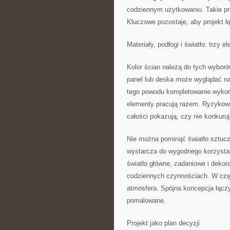
codziennym użytkowaniu. Takie pr
Kluczowe pozostaje, aby projekt ł
Materiały, podłogi i światło: trzy
Kolor ścian należą do tych wybor
panel lub deska może wyglądać na
tego powodu kompletowanie wykoń
elementy pracują razem. Ryzykowne
całości pokazują, czy nie konkuru
Nie można pominąć światło sztuc
wystarcza do wygodnego korzystani
światło główne, zadaniowe i dekor
codziennych czynnościach. W częś
atmosfera. Spójna koncepcja łącz
pomalowane.
Projekt jako plan decyzji