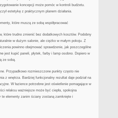
zygotowanie koncepcji może pomóc w kontroli budżetu.
ączył estetykę z praktycznym planem działania.
 elementy, które muszą ze sobą współpracować
ów, które trudno zmienić bez dodatkowych kosztów. Podobny
turalnie w dużym salonie, ale ciężko w małym pokoju. Z
czenia powinno obejmować sprawdzenie, jak poszczególne
 jest kupić paneli, płytek, farby i lamp osobno. Dopiero w
ją ze sobą.
zne. Przypadkowo rozmieszczone punkty często nie
a z wnętrza. Bardziej funkcjonalny rezultat daje podział na
acyjne. W łazience potrzebne jest oświetlenie pomagające w
ci relaksu ważniejsze może być ciepła, spokojna
y te elementy zanim ściany zostaną zamknięte i