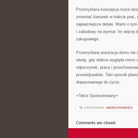
Przemyślana koncepcja może dział
zmieniać kierunek w trakcie prac, 
najważniejsze detale. Warto o tym
i zabudowy na wymiar. Im więcej 
zakupowego.
Przemyślana aranżacja domu nie mu
wtedy, gdy dobrze wygląda mimo u
odpoczynek, pracę i przechowywani
przewidywalnie. Taki sposób plano
dopasowanego do życia.
+Tekst Sponsorowany+
CATEGORIES:
NIERUCHOMOŚCI
Comments are closed.