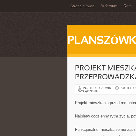
Archiwum
Dom
Strona główna
PLANSZÓWK
PROJEKT MIESZK
PRZEPROWADZKĄ:
POSTED BY ADMIN
POSTED ON
WYŁĄCZONA
Projekt mieszkania przed remontem
Najpierw codzienny rytm życia, pot
Funkcjonalne mieszkanie nie zaczy