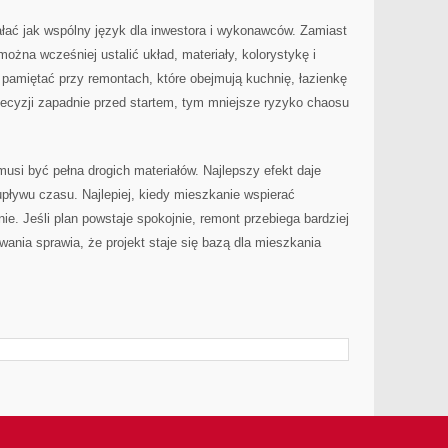
ać jak wspólny język dla inwestora i wykonawców. Zamiast
można wcześniej ustalić układ, materiały, kolorystykę i
 pamiętać przy remontach, które obejmują kuchnię, łazienkę
decyzji zapadnie przed startem, tym mniejsze ryzyko chaosu
si być pełna drogich materiałów. Najlepszy efekt daje
pływu czasu. Najlepiej, kiedy mieszkanie wspierać
e. Jeśli plan powstaje spokojnie, remont przebiega bardziej
wania sprawia, że projekt staje się bazą dla mieszkania