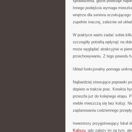
sprawdzenia, gdzie powstaje najwi
Innego podejścia wymaga mieszkani
wnętrze dla seniora oczekującego
zupełnie inaczej, zależnie od ukła
W praktyce warto zadać sobie kilk
szczegóły potrafią wpłynąć na dob
może wyglądać atrakcyjnie w pier
przechowywaniu. Z tego powodu fu
Układ funkcjonalny pomaga unikn
Najbardziej stresujące poprawki po
dopiero w trakcie prac. Korekta h
przeszła już do kolejnego etapu.
meble mieszczą się bez kolizji. Ni
zaplanowania codziennego przepły
Inwestorzy przygotowujący lokal 
Kaliszu
, gdy zależy im na tym, ab