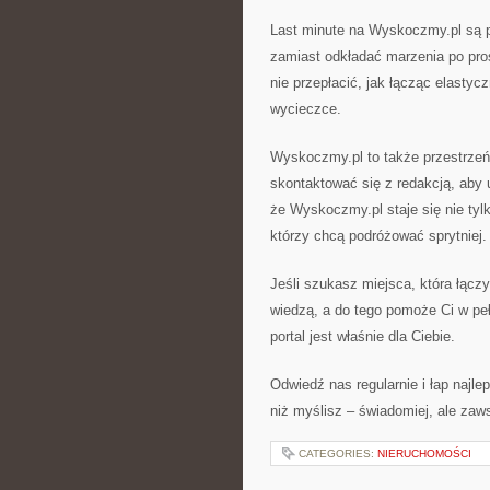
Last minute na Wyskoczmy.pl są p
zamiast odkładać marzenia po pro
nie przepłacić, jak łącząc elast
wycieczce.
Wyskoczmy.pl to także przestrzeń
skontaktować się z redakcją, aby 
że Wyskoczmy.pl staje się nie tyl
którzy chcą podróżować sprytniej.
Jeśli szukasz miejsca, która łącz
wiedzą, a do tego pomoże Ci w peł
portal jest właśnie dla Ciebie.
Odwiedź nas regularnie i łap najle
niż myślisz – świadomiej, ale za
CATEGORIES:
NIERUCHOMOŚCI