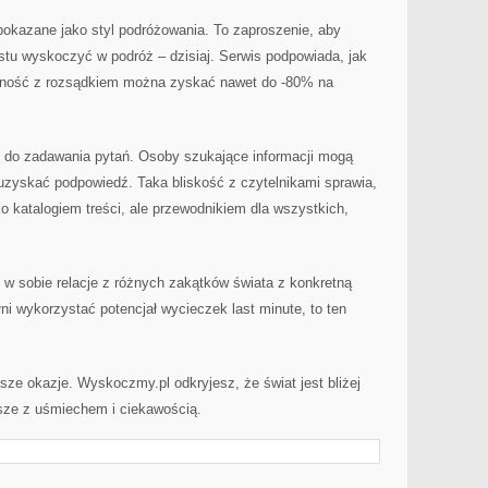
okazane jako styl podróżowania. To zaproszenie, aby
stu wyskoczyć w podróż – dzisiaj. Serwis podpowiada, jak
yczność z rozsądkiem można zyskać nawet do -80% na
 do zadawania pytań. Osoby szukające informacji mogą
uzyskać podpowiedź. Taka bliskość z czytelnikami sprawia,
ko katalogiem treści, ale przewodnikiem dla wszystkich,
y w sobie relacje z różnych zakątków świata z konkretną
ni wykorzystać potencjał wycieczek last minute, to ten
psze okazje. Wyskoczmy.pl odkryjesz, że świat jest bliżej
wsze z uśmiechem i ciekawością.