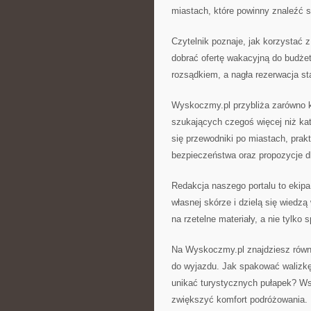
miastach, które powinny znaleźć si
Czytelnik poznaje, jak korzystać z
dobrać ofertę wakacyjną do budżet
rozsądkiem, a nagła rezerwacja sta
Wyskoczmy.pl przybliża zarówno kla
szukających czegoś więcej niż ka
się przewodniki po miastach, pra
bezpieczeństwa oraz propozycje dl
Redakcja naszego portalu to ekipa 
własnej skórze i dzielą się wiedzą
na rzetelne materiały, a nie tylko
Na Wyskoczmy.pl znajdziesz równie
do wyjazdu. Jak spakować walizk
unikać turystycznych pułapek? Ws
zwiększyć komfort podróżowania.