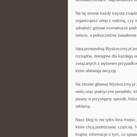
Na tej stronie każdy turysta znajd
organizujesz urlop z rodziną, cz
odnaleźć gotowe scenariusze podró
tańsze, a jednocześnie świadomie
Ideą przewodnią Wyskoczmy.pl jes
rozsądne, dostępne dla każdego 
związanych z wyborem przypadkowej
które ułatwiają decyzję.
Na stronie głównej Wyskoczmy.pl z
wielu oraz praktyczne poradniki, 
pisany w przystępny sposób, którzy
reklamą.
Nasz blog to nie tylko lista miejs
które chcą podróżować częściej. N
krajów, informacje o tym, co spra