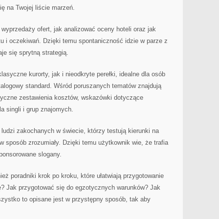
ę na Twojej liście marzeń.
 wyprzedaży ofert, jak analizować oceny hoteli oraz jak
u i oczekiwań. Dzięki temu spontaniczność idzie w parze z
je się sprytną strategią.
syczne kurorty, jak i nieodkryte perełki, idealne dla osób
talogowy standard. Wśród poruszanych tematów znajdują
ktyczne zestawienia kosztów, wskazówki dotyczące
a singli i grup znajomych.
ludzi zakochanych w świecie, którzy testują kierunki na
 w sposób zrozumiały. Dzięki temu użytkownik wie, że trafia
 sponsorowane slogany.
ż poradniki krok po kroku, które ułatwiają przygotowanie
ę? Jak przygotować się do egzotycznych warunków? Jak
zystko to opisane jest w przystępny sposób, tak aby