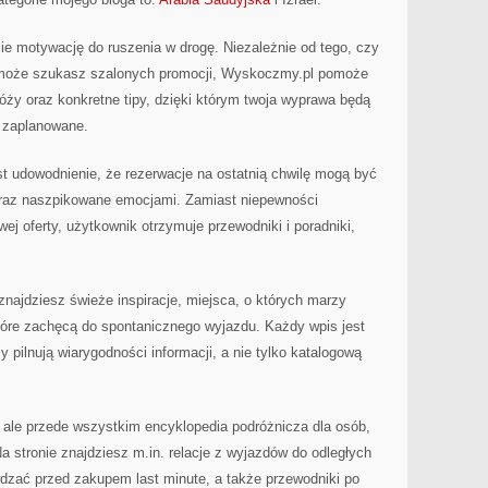
I
STARTUJ
PO
SWOJE
zie motywację do ruszenia w drogę. Niezależnie od tego, czy
WAKACJE
MARZEŃ
y może szukasz szalonych promocji, Wyskoczmy.pl pomoże
JUŻ
W
NAJBLIŻSZYCH
ży oraz konkretne tipy, dzięki którym twoja wyprawa będą
DNIACH
 zaplanowane.
t udowodnienie, że rezerwacje na ostatnią chwilę mogą być
oraz naszpikowane emocjami. Zamiast niepewności
 oferty, użytkownik otrzymuje przewodniki i poradniki,
najdziesz świeże inspiracje, miejsca, o których marzy
które zachęcą do spontanicznego wyjazdu. Każdy wpis jest
 pilnują wiarygodności informacji, a nie tylko katalogową
c, ale przede wszystkim encyklopedia podróżnicza dla osób,
a stronie znajdziesz m.in. relacje z wyjazdów do odległych
wdzać przed zakupem last minute, a także przewodniki po