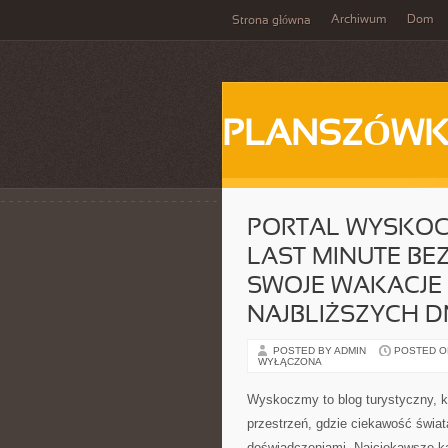
Archiwum
Dom
Strona główna
PLANSZÓWK
PORTAL WYSKOC
LAST MINUTE BEZ
SWOJE WAKACJE
NAJBLIŻSZYCH D
POSTED BY ADMIN
POSTED ON 
WYŁĄCZONA
Wyskoczmy to blog turystyczny, kt
przestrzeń, gdzie ciekawość świat
doświadczeniami. Najciekawsze ka