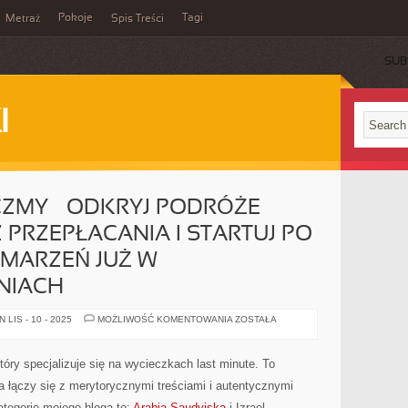
Pokoje
Tagi
Metraż
Spis Treści
SUB
I
ZMY – ODKRYJ PODRÓŻE
 PRZEPŁACANIA I STARTUJ PO
 MARZEŃ JUŻ W
NIACH
PORTAL
LIS - 10 - 2025
MOŻLIWOŚĆ KOMENTOWANIA
ZOSTAŁA
WYSKOCZMY
–
ODKRYJ
PODRÓŻE
óry specjalizuje się na wycieczkach last minute. To
LAST
MINUTE
a łączy się z merytorycznymi treściami i autentycznymi
BEZ
PRZEPŁACANIA
tegorie mojego bloga to:
Arabia Saudyjska
i Izrael.