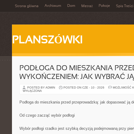
Archiwum
Dom
Pokoje
Strona główna
Metraż
Spis Treści
PLANSZÓWKI
PODŁOGA DO MIESZKANIA PRZE
WYKOŃCZENIEM: JAK WYBRAĆ JĄ
POSTED BY ADMIN
POSTED ON CZE - 10 - 2026
MOŻLIWOŚĆ 
WYŁĄCZONA
Podłoga do mieszkania przed przeprowadzką: jak dopasować ją d
Od czego zacząć wybór podłogi
Wybór podłogi rzadko jest szybką decyzją podejmowaną przy pie