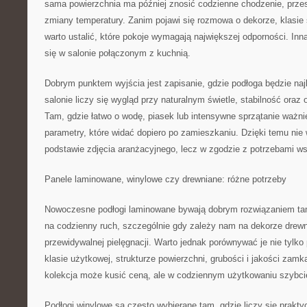
sama powierzchnia ma później znosić codzienne chodzenie, przesu
zmiany temperatury. Zanim pojawi się rozmowa o dekorze, klasie ś
warto ustalić, które pokoje wymagają największej odporności. In
się w salonie połączonym z kuchnią.
Dobrym punktem wyjścia jest zapisanie, gdzie podłoga będzie naj
salonie liczy się wygląd przy naturalnym świetle, stabilność oraz
Tam, gdzie łatwo o wodę, piasek lub intensywne sprzątanie ważn
parametry, które widać dopiero po zamieszkaniu. Dzięki temu nie w
podstawie zdjęcia aranżacyjnego, lecz w zgodzie z potrzebami 
Panele laminowane, winylowe czy drewniane: różne potrzeby
Nowoczesne podłogi laminowane bywają dobrym rozwiązaniem tam,
na codzienny ruch, szczególnie gdy zależy nam na dekorze drew
przewidywalnej pielęgnacji. Warto jednak porównywać je nie tylko 
klasie użytkowej, strukturze powierzchni, grubości i jakości za
kolekcja może kusić ceną, ale w codziennym użytkowaniu szybcie
Podłogi winylowe są często wybierane tam, gdzie liczy się prakty