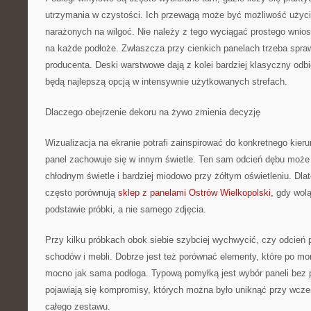
utrzymania w czystości. Ich przewagą może być możliwość użyc
narażonych na wilgoć. Nie należy z tego wyciągać prostego wnios
na każde podłoże. Zwłaszcza przy cienkich panelach trzeba spr
producenta. Deski warstwowe dają z kolei bardziej klasyczny odbi
będą najlepszą opcją w intensywnie użytkowanych strefach.
Dlaczego obejrzenie dekoru na żywo zmienia decyzję
Wizualizacja na ekranie potrafi zainspirować do konkretnego kieru
panel zachowuje się w innym świetle. Ten sam odcień dębu może 
chłodnym świetle i bardziej miodowo przy żółtym oświetleniu. Dl
często porównują
sklep z panelami Ostrów Wielkopolski,
gdy wolą
podstawie próbki, a nie samego zdjęcia.
Przy kilku próbkach obok siebie szybciej wychwycić, czy odcień p
schodów i mebli. Dobrze jest też porównać elementy, które po m
mocno jak sama podłoga. Typową pomyłką jest wybór paneli bez p
pojawiają się kompromisy, których można było uniknąć przy wcz
całego zestawu.