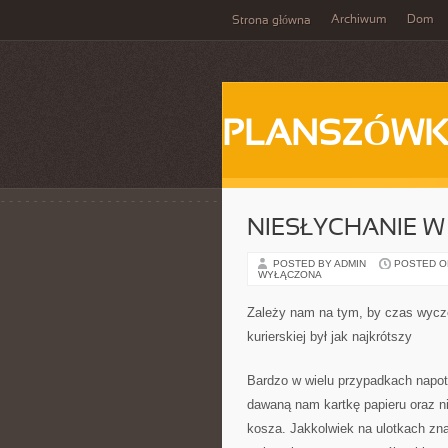
Archiwum
Dom
Strona główna
PLANSZÓWK
NIESŁYCHANIE 
POSTED BY ADMIN
POSTED ON 
WYŁĄCZONA
Zależy nam na tym, by czas wycz
kurierskiej był jak najkrótszy
Bardzo w wielu przypadkach napot
dawaną nam kartkę papieru oraz n
kosza. Jakkolwiek na ulotkach zna