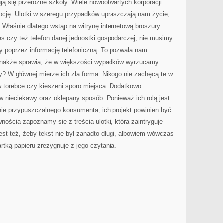
ą się przeróżne szkoły. Wiele nowootwartych korporacji
ocję. Ulotki w szeregu przypadków upraszczają nam życie,
Właśnie dlatego wstąp na witrynę internetową broszury
es czy też telefon danej jednostki gospodarczej, nie musimy
y poprzez informację telefoniczną. To pozwala nam
dnakże sprawia, że w większości wypadków wyrzucamy
zy? W głównej mierze ich zła forma. Nikogo nie zachęcą te w
 torebce czy kieszeni sporo miejsca. Dodatkowo
 nieciekawy oraz oklepany sposób. Ponieważ ich rolą jest
nie przypuszczalnego konsumenta, ich projekt powinien być
nością zapoznamy się z treścią ulotki, która zaintryguje
st też, żeby tekst nie był zanadto długi, albowiem wówczas
tką papieru zrezygnuje z jego czytania.