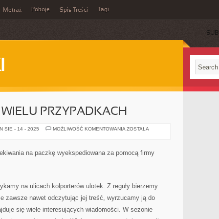
Pokoje
Tagi
Metraż
Spis Treści
SUB
I
W WIELU PRZYPADKACH
NIESŁYCHANIE
SIE - 14 - 2025
MOŻLIWOŚĆ KOMENTOWANIA
ZOSTAŁA
W
WIELU
PRZYPADKACH
ekiwania na paczkę wyekspediowana za pomocą firmy
ykamy na ulicach kolporterów ulotek. Z reguły bierzemy
ie zawsze nawet odczytując jej treść, wyrzucamy ją do
jduje się wiele interesujących wiadomości. W sezonie