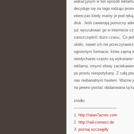
wakacyjnym w ten sposób reklamuj
decyduje się na tego rodzaju prom
wtenczas kiedy mamy je pod ręką. 
druk. Jeśli zawierają pomocny adr
już wyszukiwać go w internecie cz
zaoszczędzić dużo czasu,. Co je
ulotki, nawet ich nie przeczytaws
ogromnym formacie, które zajmą w
niesłychanie często są wykonane w
reklama, innymi słowy zaciekawie
po prostu niespotykany. Z całą pew
nas niebanalnym hasłem. Ważne je
na pewno postać obdarowana tą kar
źródło:
———————————
1.
http://raian7acres.com
2.
http://rail-connect.de
3.
poznaj szczegóły