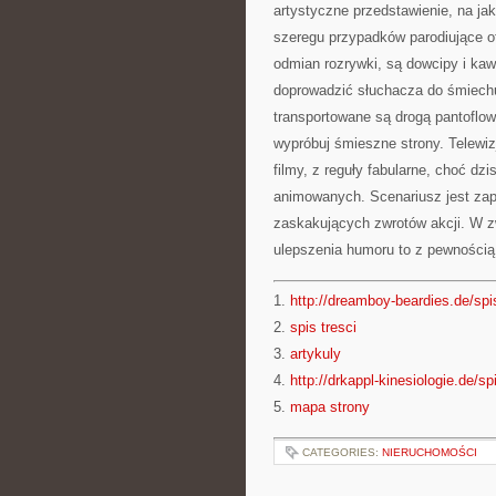
artystyczne przedstawienie, na ja
szeregu przypadków parodiujące o
odmian rozrywki, są dowcipy i kawa
doprowadzić słuchacza do śmiech
transportowane są drogą pantoflow
wypróbuj śmieszne strony. Telewiz
filmy, z reguły fabularne, choć dz
animowanych. Scenariusz jest zap
zaskakujących zwrotów akcji. W z
ulepszenia humoru to z pewnością
1.
http://dreamboy-beardies.de/spis
2.
spis tresci
3.
artykuly
4.
http://drkappl-kinesiologie.de/sp
5.
mapa strony
CATEGORIES:
NIERUCHOMOŚCI