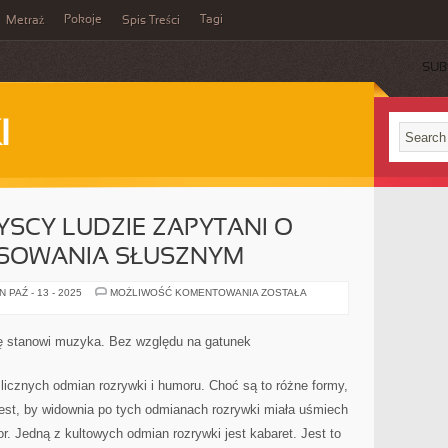
Pokoje
Tagi
Metraż
Spis Treści
SUB
I
SCY LUDZIE ZAPYTANI O
ESOWANIA SŁUSZNYM
NIEOMALŻE
 PAŹ - 13 - 2025
MOŻLIWOŚĆ KOMENTOWANIA
ZOSTAŁA
WSZYSCY
LUDZIE
ZAPYTANI
O
ję stanowi muzyka. Bez względu na gatunek
SWOJE
ZAINTERESOWANIA
SŁUSZNYM
zlicznych odmian rozrywki i humoru. Choć są to różne formy,
jest, by widownia po tych odmianach rozrywki miała uśmiech
r. Jedną z kultowych odmian rozrywki jest kabaret. Jest to