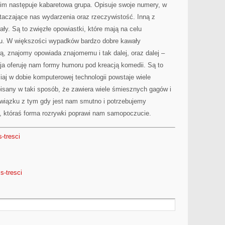
kim następuje kabaretowa grupa. Opisuje swoje numery, w
taczające nas wydarzenia oraz rzeczywistość. Inną z
ły. Są to zwięzłe opowiastki, które mają na celu
u. W większości wypadków bardzo dobre kawały
ą, znajomy opowiada znajomemu i tak dalej, oraz dalej –
ja oferuję nam formy humoru pod kreacją komedii. Są to
isiaj w dobie komputerowej technologii powstaje wiele
isany w taki sposób, że zawiera wiele śmiesznych gagów i
wiązku z tym gdy jest nam smutno i potrzebujemy
, któraś forma rozrywki poprawi nam samopoczucie.
-tresci
is-tresci