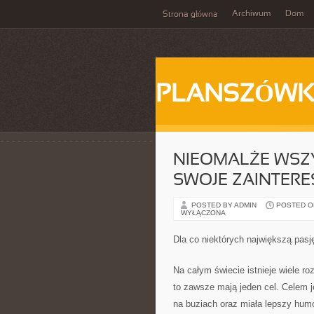
Archiwum
Dom
Strona główna
PLANSZÓWK
NIEOMALŻE WSZY
SWOJE ZAINTER
POSTED BY ADMIN
POSTED ON
WYŁĄCZONA
Dla co niektórych największą pas
Na całym świecie istnieje wiele ro
to zawsze mają jeden cel. Celem 
na buziach oraz miała lepszy humo