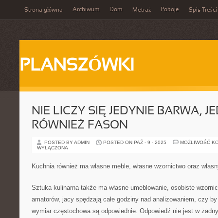
Archiwum
Dom
Pokoje
Strona główna
Metraż
Spis Treści
PLANSZÓWKI
NIE LICZY SIĘ JEDYNIE BARWA,
RÓWNIEŻ FASON
POSTED BY ADMIN
POSTED ON PAŹ - 9 - 2025
MOŻLIWOŚĆ K
WYŁĄCZONA
Kuchnia również ma własne meble, własne wzornictwo oraz włas
Sztuka kulinarna także ma własne umeblowanie, osobiste wzorni
amatorów, jacy spędzają całe godziny nad analizowaniem, czy by
wymiar częstochowa są odpowiednie. Odpowiedź nie jest w żadn