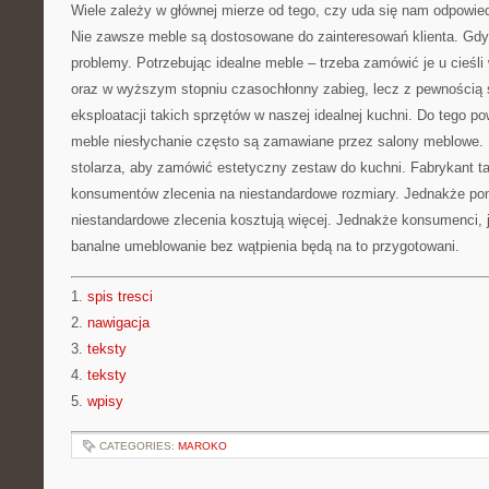
Wiele zależy w głównej mierze od tego, czy uda się nam odpowied
Nie zawsze meble są dostosowane do zainteresowań klienta. Gdy t
problemy. Potrzebując idealne meble – trzeba zamówić je u cieśl
oraz w wyższym stopniu czasochłonny zabieg, lecz z pewnością 
eksploatacji takich sprzętów w naszej idealnej kuchni. Do tego po
meble niesłychanie często są zamawiane przez salony meblowe. 
stolarza, aby zamówić estetyczny zestaw do kuchni. Fabrykant t
konsumentów zlecenia na niestandardowe rozmiary. Jednakże pon
niestandardowe zlecenia kosztują więcej. Jednakże konsumenci, 
banalne umeblowanie bez wątpienia będą na to przygotowani.
1.
spis tresci
2.
nawigacja
3.
teksty
4.
teksty
5.
wpisy
CATEGORIES:
MAROKO