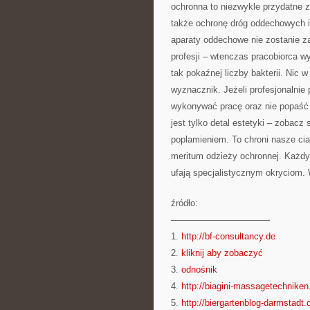
ochronna to niezwykle przydatne za
także ochronę dróg oddechowych i
aparaty oddechowe nie zostanie z
profesji – wtenczas pracobiorca w
tak pokaźnej liczby bakterii. Nic w
wyznacznik. Jeżeli profesjonalnie
wykonywać pracę oraz nie popaść
jest tylko detal estetyki – zobacz
poplamieniem. To chroni nasze ci
meritum odzieży ochronnej. Każdy t
ufają specjalistycznym okryciom. 
źródło:
———————————
1.
http://bf-consultancy.de
2.
kliknij aby zobaczyć
3.
odnośnik
4.
http://biagini-massagetechniken
5.
http://biergartenblog-darmstadt.