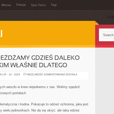
Pokoje
Tagi
Metraż
Spis Treści
SUB
I
JEŻDŻAMY GDZIEŚ DALEKO
KIM WŁAŚNIE DLATEGO
NA
LIP - 14 - 2025
MOŻLIWOŚĆ KOMENTOWANIA
ZOSTAŁA
WAKACJE
WYJEŻDŻAMY
GDZIEŚ
DALEKO
wych weszło w krew niejednemu z nas. Wolimy spędzić
PRZEDE
WSZYSTKIM
eżowych portalach
WŁAŚNIE
DLATEGO
ematyczna i trudna. Pokazuje to odzież ochronna, jaka jest
 wielu jednostkach. Nie da się ukryć, ale taka odzież