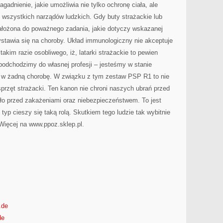
gadnienie, jakie umożliwia nie tylko ochronę ciała, ale
 wszystkich narządów ludzkich. Gdy buty strażackie lub
ałożona do poważnego zadania, jakie dotyczy wskazanej
ystawia się na choroby. Układ immunologiczny nie akceptuje
 takim razie osobliwego, iż, latarki strażackie to pewien
 podchodzimy do własnej profesji – jesteśmy w stanie
 w żadną chorobę. W związku z tym zestaw PSP R1 to nie
 sprzęt strażacki. Ten kanon nie chroni naszych ubrań przed
ało przed zakażeniami oraz niebezpieczeństwem. To jest
yp cieszy się taką rolą. Skutkiem tego ludzie tak wybitnie
Więcej na www.ppoz.sklep.pl.
.de
de