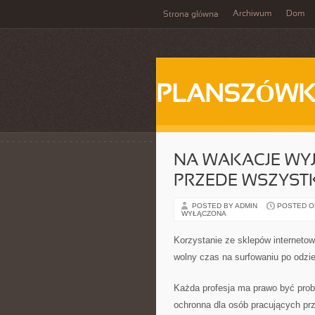
Archiwum
Dom
Strona główna
PLANSZÓWK
NA WAKACJE WY
PRZEDE WSZYST
POSTED BY ADMIN
POSTED ON 
WYŁĄCZONA
Korzystanie ze sklepów interneto
wolny czas na surfowaniu po odzi
Każda profesja ma prawo być probl
ochronna dla osób pracujących przy