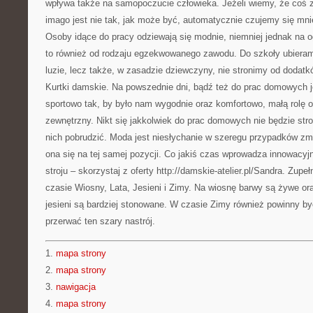
wpływa także na samopoczucie człowieka. Jeżeli wiemy, że coś 
imago jest nie tak, jak może być, automatycznie czujemy się mni
Osoby idące do pracy odziewają się modnie, niemniej jednak na ogó
to również od rodzaju egzekwowanego zawodu. Do szkoły ubieramy
luzie, lecz także, w zasadzie dziewczyny, nie stronimy od doda
Kurtki damskie. Na powszednie dni, bądź też do prac domowych 
sportowo tak, by było nam wygodnie oraz komfortowo, małą rolę 
zewnętrzny. Nikt się jakkolwiek do prac domowych nie będzie stro
nich pobrudzić. Moda jest niesłychanie w szeregu przypadków zmi
ona się na tej samej pozycji. Co jakiś czas wprowadza innowacyj
stroju – skorzystaj z oferty http://damskie-atelier.pl/Sandra. Zup
czasie Wiosny, Lata, Jesieni i Zimy. Na wiosnę barwy są żywe ora
jesieni są bardziej stonowane. W czasie Zimy również powinny b
przerwać ten szary nastrój.
1.
mapa strony
2.
mapa strony
3.
nawigacja
4.
mapa strony