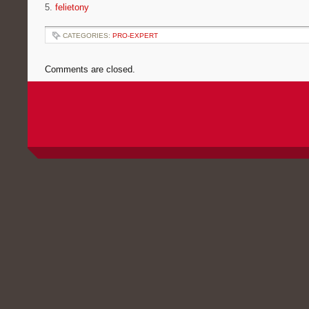
5.
felietony
CATEGORIES:
PRO-EXPERT
Comments are closed.