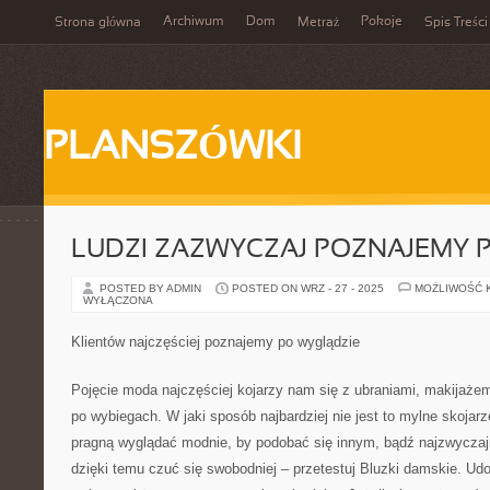
Archiwum
Dom
Pokoje
Strona główna
Metraż
Spis Treści
PLANSZÓWKI
LUDZI ZAZWYCZAJ POZNAJEMY 
POSTED BY ADMIN
POSTED ON WRZ - 27 - 2025
MOŻLIWOŚĆ 
WYŁĄCZONA
Klientów najczęściej poznajemy po wyglądzie
Pojęcie moda najczęściej kojarzy nam się z ubraniami, makijaże
po wybiegach. W jaki sposób najbardziej nie jest to mylne skojar
pragną wyglądać modnie, by podobać się innym, bądź najzwyczajni
dzięki temu czuć się swobodniej – przetestuj Bluzki damskie. Ud