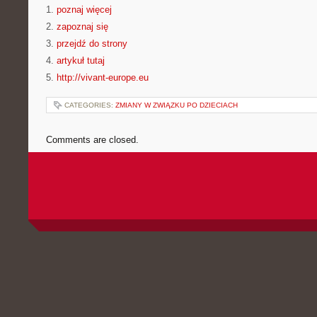
1.
poznaj więcej
2.
zapoznaj się
3.
przejdź do strony
4.
artykuł tutaj
5.
http://vivant-europe.eu
CATEGORIES:
ZMIANY W ZWIĄZKU PO DZIECIACH
Comments are closed.