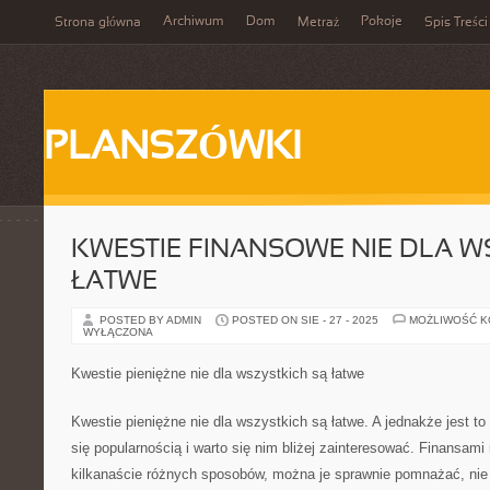
Archiwum
Dom
Pokoje
Strona główna
Metraż
Spis Treści
PLANSZÓWKI
KWESTIE FINANSOWE NIE DLA W
ŁATWE
POSTED BY ADMIN
POSTED ON SIE - 27 - 2025
MOŻLIWOŚĆ 
WYŁĄCZONA
Kwestie pieniężne nie dla wszystkich są łatwe
Kwestie pieniężne nie dla wszystkich są łatwe. A jednakże jest t
się popularnością i warto się nim bliżej zainteresować. Finansam
kilkanaście różnych sposobów, można je sprawnie pomnażać, nie