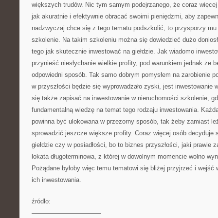
większych trudów. Nic tym samym podejrzanego, że coraz więcej
jak akuratnie i efektywnie obracać swoimi pieniędzmi, aby zapewn
nadzwyczaj chce się z tego tematu podszkolić, to przysporzy mu 
szkolenie. Na takim szkoleniu można się dowiedzieć dużo doniosł
tego jak skutecznie inwestować na giełdzie. Jak wiadomo inwesto
przynieść niesłychanie wielkie profity, pod warunkiem jednak że b
odpowiedni sposób. Tak samo dobrym pomysłem na zarobienie po
w przyszłości będzie się wyprowadzało zyski, jest inwestowanie 
się także zapisać na inwestowanie w nieruchomości szkolenie, gd
fundamentalną wiedzę na temat tego rodzaju inwestowania. Każ
powinna być ulokowana w przezorny sposób, tak żeby zamiast le
sprowadzić jeszcze większe profity. Coraz więcej osób decyduje 
giełdzie czy w posiadłości, bo to biznes przyszłości, jaki prawie 
lokata długoterminowa, z której w dowolnym momencie wolno wyni
Pożądane byłoby więc temu tematowi się bliżej przyjrzeć i wejść 
ich inwestowania.
źródło:
———————————