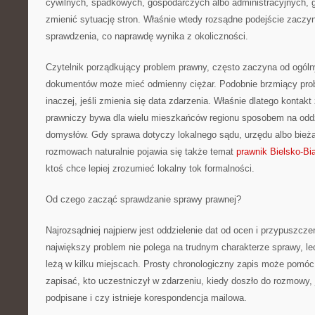
cywilnych, spadkowych, gospodarczych albo administracyjnych, 
zmienić sytuację stron. Właśnie wtedy rozsądne podejście zaczyna
sprawdzenia, co naprawdę wynika z okoliczności.
Czytelnik porządkujący problem prawny, często zaczyna od ogóln
dokumentów może mieć odmienny ciężar. Podobnie brzmiący pro
inaczej, jeśli zmienia się data zdarzenia. Właśnie dlatego konta
prawniczy bywa dla wielu mieszkańców regionu sposobem na oddz
domysłów. Gdy sprawa dotyczy lokalnego sądu, urzędu albo bieżą
rozmowach naturalnie pojawia się także temat
prawnik Bielsko-Bi
ktoś chce lepiej zrozumieć lokalny tok formalności.
Od czego zacząć sprawdzanie sprawy prawnej?
Najrozsądniej najpierw jest oddzielenie dat od ocen i przypuszcz
największy problem nie polega na trudnym charakterze sprawy, l
leżą w kilku miejscach. Prosty chronologiczny zapis może pomóc
zapisać, kto uczestniczył w zdarzeniu, kiedy doszło do rozmowy,
podpisane i czy istnieje korespondencja mailowa.