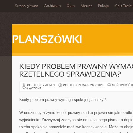
Archiwum
Dom
Pokoje
Strona główna
Metraż
Spis Treści
PLANSZÓWKI
KIEDY PROBLEM PRAWNY WYMA
RZETELNEGO SPRAWDZENIA?
POSTED BY ADMIN
POSTED ON MAJ - 26 - 2026
MOŻLIWOŚĆ 
WYŁĄCZONA
Kiedy problem prawny wymaga spokojnej analizy?
W codziennym życiu kłopot prawny rzadko pojawia się jako krótki
wyjaśnienia. Zazwyczaj zaczyna się od niejasnego pisma, a dopier
trzeba spokojnie sprawdzić możliwe konsekwencje. Może to obe