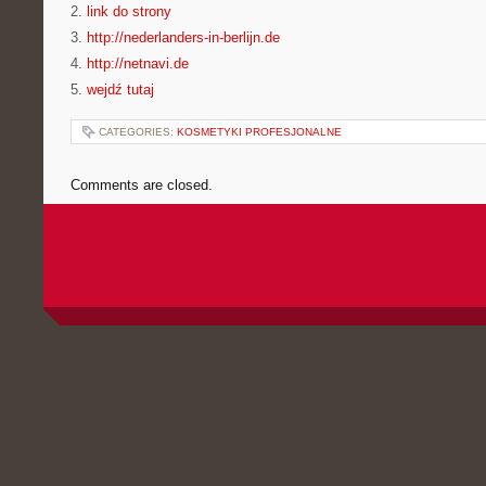
2.
link do strony
3.
http://nederlanders-in-berlijn.de
4.
http://netnavi.de
5.
wejdź tutaj
CATEGORIES:
KOSMETYKI PROFESJONALNE
Comments are closed.