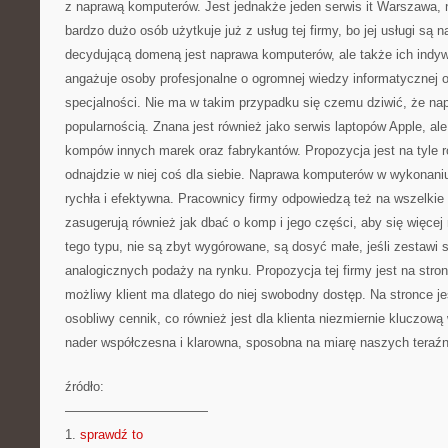
z naprawą komputerów. Jest jednakże jeden serwis it Warszawa, 
bardzo dużo osób użytkuje już z usług tej firmy, bo jej usługi są 
decydującą domeną jest naprawa komputerów, ale także ich indy
angażuje osoby profesjonalne o ogromnej wiedzy informatycznej o
specjalności. Nie ma w takim przypadku się czemu dziwić, że nap
popularnością. Znana jest również jako serwis laptopów Apple, ale
kompów innych marek oraz fabrykantów. Propozycja jest na tyle r
odnajdzie w niej coś dla siebie. Naprawa komputerów w wykonaniu
rychła i efektywna. Pracownicy firmy odpowiedzą też na wszelkie 
zasugerują również jak dbać o komp i jego części, aby się więcej 
tego typu, nie są zbyt wygórowane, są dosyć małe, jeśli zestawi s
analogicznych podaży na rynku. Propozycja tej firmy jest na stron
możliwy klient ma dlatego do niej swobodny dostęp. Na stronce j
osobliwy cennik, co również jest dla klienta niezmiernie kluczową 
nader współczesna i klarowna, sposobna na miarę naszych teraź
źródło:
———————————
1.
sprawdź to