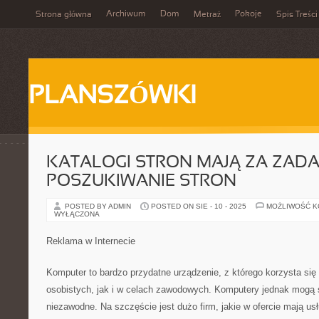
Archiwum
Dom
Pokoje
Strona główna
Metraż
Spis Treści
PLANSZÓWKI
KATALOGI STRON MAJĄ ZA ZADA
POSZUKIWANIE STRON
POSTED BY ADMIN
POSTED ON SIE - 10 - 2025
MOŻLIWOŚĆ 
WYŁĄCZONA
Reklama w Internecie
Komputer to bardzo przydatne urządzenie, z którego korzysta się
osobistych, jak i w celach zawodowych. Komputery jednak mogą s
niezawodne. Na szczęście jest dużo firm, jakie w ofercie mają us