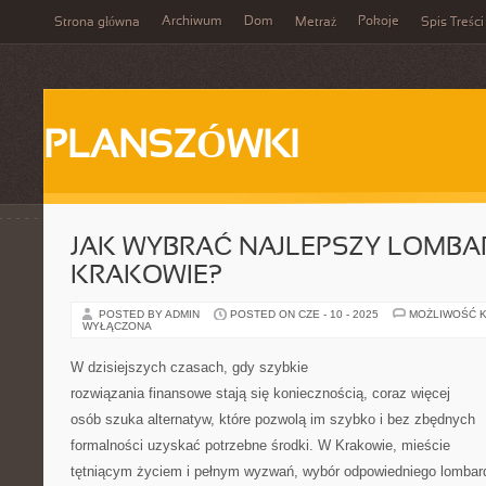
Archiwum
Dom
Pokoje
Strona główna
Metraż
Spis Treści
PLANSZÓWKI
JAK WYBRAĆ NAJLEPSZY LOMBA
KRAKOWIE?
POSTED BY ADMIN
POSTED ON CZE - 10 - 2025
MOŻLIWOŚĆ 
WYŁĄCZONA
W dzisiejszych czasach, gdy szybkie
rozwiązania finansowe stają się koniecznością, coraz więcej
osób szuka alternatyw, które pozwolą im szybko i bez zbędnych
formalności uzyskać potrzebne środki. W Krakowie, mieście
tętniącym życiem i pełnym wyzwań, wybór odpowiedniego lombar