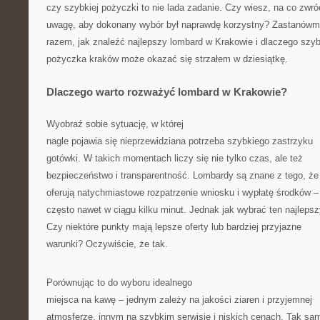
czy szybkiej pożyczki to nie lada zadanie. Czy wiesz, na co zwró
uwagę, aby dokonany wybór był naprawdę korzystny? Zastanówm
razem, jak znaleźć najlepszy lombard w Krakowie i dlaczego szy
pożyczka kraków może okazać się strzałem w dziesiątkę.
Dlaczego warto rozważyć lombard w Krakowie?
Wyobraź sobie sytuację, w której
nagle pojawia się nieprzewidziana potrzeba szybkiego zastrzyku
gotówki. W takich momentach liczy się nie tylko czas, ale też
bezpieczeństwo i transparentność. Lombardy są znane z tego, że
oferują natychmiastowe rozpatrzenie wniosku i wypłatę środków –
często nawet w ciągu kilku minut. Jednak jak wybrać ten najleps
Czy niektóre punkty mają lepsze oferty lub bardziej przyjazne
warunki? Oczywiście, że tak.
Porównując to do wyboru idealnego
miejsca na kawę – jednym zależy na jakości ziaren i przyjemnej
atmosferze, innym na szybkim serwisie i niskich cenach. Tak sam