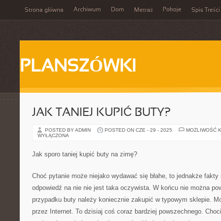
Archiwum
Dom
Pokoje
Strona główna
Metraż
Spis Treści
PLANSZÓWKI
JAK TANIEJ KUPIĆ BUTY?
POSTED BY ADMIN
POSTED ON CZE - 29 - 2025
MOŻLIWOŚĆ 
WYŁĄCZONA
Jak sporo taniej kupić buty na zimę?
Choć pytanie może niejako wydawać się błahe, to jednakże fakty s
odpowiedź na nie nie jest taka oczywista. W końcu nie można p
przypadku buty należy koniecznie zakupić w typowym sklepie. M
przez Internet. To dzisiaj coś coraz bardziej powszechnego. Cho