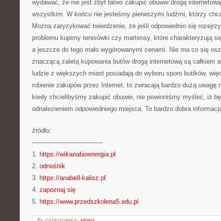
wydawać, że nie jest zbyt łatwo zakupić obuwie drogą internetową
wszystkim. W końcu nie jesteśmy pierwszymi ludźmi, którzy chcą 
Można zaryzykować twierdzenie, że jeśli odpowiednio się rozejr
problemu kupimy tenisówki czy martensy, które charakteryzują s
a jeszcze do tego mało wygórowanymi cenami. Nie ma co się oszu
znaczącą zaletą kupowania butów drogą internetową są całkiem a
ludzie z większych miast posiadają do wyboru sporo butików, więc
robienie zakupów przez Internet, to zwracają bardzo dużą uwagę 
kiedy chcielibyśmy zakupić obuwie, nie powinniśmy myśleć, iż b
odnalezieniem odpowiedniego miejsca. To bardzo dobra informac
źródło:
———————————
1.
https://wikanabioenergia.pl
2.
odnośnik
3.
https://anabell-kalisz.pl
4.
zapoznaj się
5.
https://www.przedszkolena5.edu.pl
CATEGORIES:
MODA