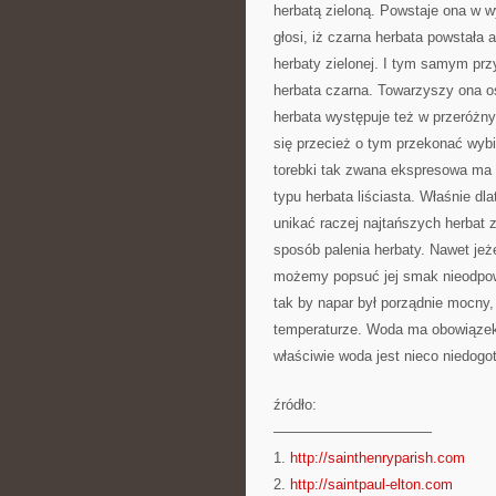
herbatą zieloną. Powstaje ona w wy
głosi, iż czarna herbata powstała 
herbaty zielonej. I tym samym prz
herbata czarna. Towarzyszy ona 
herbata występuje też w przeróżn
się przecież o tym przekonać wybi
torebki tak zwana ekspresowa ma 
typu herbata liściasta. Właśnie dl
unikać raczej najtańszych herbat 
sposób palenia herbaty. Nawet jeż
możemy popsuć jej smak nieodpow
tak by napar był porządnie mocny,
temperaturze. Woda ma obowiązek 
właściwie woda jest nieco niedog
źródło:
———————————
1.
http://sainthenryparish.com
2.
http://saintpaul-elton.com