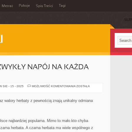
Pokoje
Tagi
Metraż
Spis Treści
SUB
I
ZWYKŁY NAPÓJ NA KAŻDA
HERBATA
SIE - 15 - 2025
MOŻLIWOŚĆ KOMENTOWANIA
ZOSTAŁA
TO
NIEZWYKŁY
NAPÓJ
NA
az walory herbaty z pewnością znają unikalny odmiana
KAŻDA
OKAZJĘ
lsce najbardziej popularna. Mimo to mało kto chyba
czarna herbata. A czarna herbata ma wiele wspólnego z