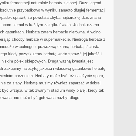
niku fermentacji naturalnie herbaty zielonej. Dużo legend
absolutnie przypadkowo w wyniku zanadto długiej fermentacji
ypadek sprawił, że powstała chyba najbardziej dziś znana
osobom niemal w każdym zakątku świata. Jednak czarna
ych gatunkach. Herbata zatem herbacie nierówna. A wolno
erając choćby herbatę w supermarkecie. Niedroga herbata z
niedużo wspólnego z prawdziwą czarną herbatą liściastą
atego kiedy pozyskujemy herbatę warto sprawić jej jakość i
z niskim półek sklepowych. Drugą ważną kwestią jest
eli zakupimy należytej jakości i właściwą gatunkowo herbatę
iednim parzeniem. Herbaty może być też należycie sporo,
 nie za słaby. Herbatę musimy również zaparzać w dobrej
być wrząca, w tak zwanym stadium wody białej, kiedy tak
otowana, nie może być gotowana nazbyt długo.