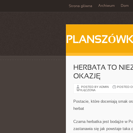
Archiwum
Dom
Strona główna
PLANSZÓWK
HERBATA TO NIE
OKAZJĘ
POSTED BY ADMIN
POSTED ON 
WYŁĄCZONA
Postacie, które doceniają smak or
herbat
Czarna herbatka jest bodajże w Po
zastanawia się jak powstaje taka 