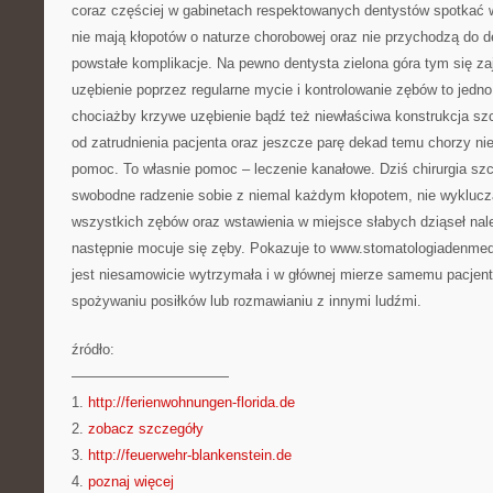
coraz częściej w gabinetach respektowanych dentystów spotkać wo
nie mają kłopotów o naturze chorobowej oraz nie przychodzą do d
powstałe komplikacje. Na pewno dentysta zielona góra tym się za
uzębienie poprzez regularne mycie i kontrolowanie zębów to jedno
chociażby krzywe uzębienie bądź też niewłaściwa konstrukcja szc
od zatrudnienia pacjenta oraz jeszcze parę dekad temu chorzy nie
pomoc. To własnie pomoc – leczenie kanałowe. Dziś chirurgia s
swobodne radzenie sobie z niemal każdym kłopotem, nie wyklucz
wszystkich zębów oraz wstawienia w miejsce słabych dziąseł nal
następnie mocuje się zęby. Pokazuje to www.stomatologiadenmed
jest niesamowicie wytrzymała i w głównej mierze samemu pacjent
spożywaniu posiłków lub rozmawianiu z innymi ludźmi.
źródło:
———————————
1.
http://ferienwohnungen-florida.de
2.
zobacz szczegóły
3.
http://feuerwehr-blankenstein.de
4.
poznaj więcej