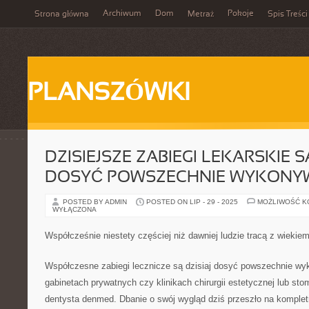
Archiwum
Dom
Pokoje
Strona główna
Metraż
Spis Treści
PLANSZÓWKI
DZISIEJSZE ZABIEGI LEKARSKIE S
DOSYĆ POWSZECHNIE WYKONY
POSTED BY ADMIN
POSTED ON LIP - 29 - 2025
MOŻLIWOŚĆ 
WYŁĄCZONA
Współcześnie niestety częściej niż dawniej ludzie tracą z wiekie
Współczesne zabiegi lecznicze są dzisiaj dosyć powszechnie w
gabinetach prywatnych czy klinikach chirurgii estetycznej lub sto
dentysta denmed. Dbanie o swój wygląd dziś przeszło na komplet