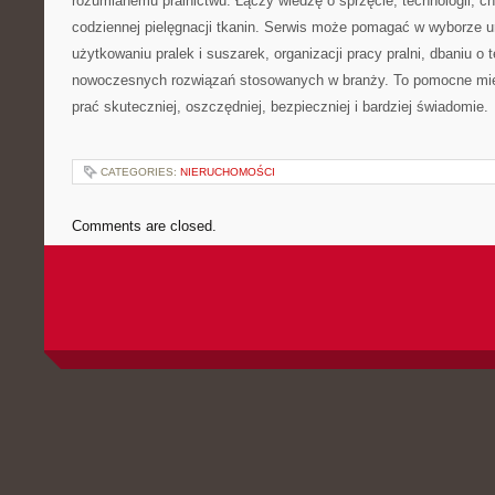
rozumianemu pralnictwu. Łączy wiedzę o sprzęcie, technologii, chem
codziennej pielęgnacji tkanin. Serwis może pomagać w wyborze 
użytkowaniu pralek i suszarek, organizacji pracy pralni, dbaniu o 
nowoczesnych rozwiązań stosowanych w branży. To pomocne mie
prać skuteczniej, oszczędniej, bezpieczniej i bardziej świadomie.
CATEGORIES:
NIERUCHOMOŚCI
Comments are closed.