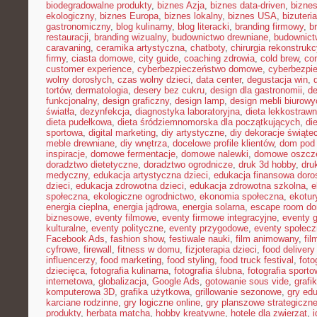
biodegradowalne produkty
,
biznes Azja
,
biznes data-driven
,
bizne
ekologiczny
,
biznes Europa
,
biznes lokalny
,
biznes USA
,
bizuter
gastronomiczny
,
blog kulinarny
,
blog literacki
,
branding firmowy
,
b
restauracji
,
branding wizualny
,
budownictwo drewniane
,
budownict
caravaning
,
ceramika artystyczna
,
chatboty
,
chirurgia rekonstrukc
firmy
,
ciasta domowe
,
city guide
,
coaching zdrowia
,
cold brew
,
co
customer experience
,
cyberbezpieczeństwo domowe
,
cyberbezpi
wolny dorosłych
,
czas wolny dzieci
,
data center
,
degustacja win
,
tortów
,
dermatologia
,
desery bez cukru
,
design dla gastronomii
,
de
funkcjonalny
,
design graficzny
,
design lamp
,
design mebli biurowy
światła
,
dezynfekcja
,
diagnostyka laboratoryjna
,
dieta lekkostraw
dieta pudełkowa
,
dieta śródziemnomorska dla początkujących
,
di
sportowa
,
digital marketing
,
diy artystyczne
,
diy dekoracje świąte
meble drewniane
,
diy wnętrza
,
docelowe profile klientów
,
dom pod 
inspiracje
,
domowe fermentacje
,
domowe nalewki
,
domowe oszcz
doradztwo dietetyczne
,
doradztwo ogrodnicze
,
druk 3d hobby
,
dru
medyczny
,
edukacja artystyczna dzieci
,
edukacja finansowa doro
dzieci
,
edukacja zdrowotna dzieci
,
edukacja zdrowotna szkolna
,
e
społeczna
,
ekologiczne ogrodnictwo
,
ekonomia społeczna
,
ekotur
energia cieplna
,
energia jądrowa
,
energia solarna
,
escape room d
biznesowe
,
eventy filmowe
,
eventy firmowe integracyjne
,
eventy 
kulturalne
,
eventy polityczne
,
eventy przygodowe
,
eventy społec
Facebook Ads
,
fashion show
,
festiwale nauki
,
film animowany
,
fi
cyfrowe
,
firewall
,
fitness w domu
,
fizjoterapia dzieci
,
food delivery
influencerzy
,
food marketing
,
food styling
,
food truck festival
,
foto
dziecięca
,
fotografia kulinarna
,
fotografia ślubna
,
fotografia sport
internetowa
,
globalizacja
,
Google Ads
,
gotowanie sous vide
,
grafi
komputerowa 3D
,
grafika użytkowa
,
grillowanie sezonowe
,
gry ed
karciane rodzinne
,
gry logiczne online
,
gry planszowe strategiczn
produkty
,
herbata matcha
,
hobby kreatywne
,
hotele dla zwierząt
,
i