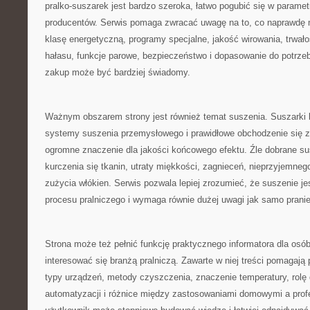
pralko-suszarek jest bardzo szeroka, łatwo pogubić się w paramet
producentów. Serwis pomaga zwracać uwagę na to, co naprawdę 
klasę energetyczną, programy specjalne, jakość wirowania, trwało
hałasu, funkcje parowe, bezpieczeństwo i dopasowanie do potrze
zakup może być bardziej świadomy.
Ważnym obszarem strony jest również temat suszenia. Suszarki 
systemy suszenia przemysłowego i prawidłowe obchodzenie się z
ogromne znaczenie dla jakości końcowego efektu. Źle dobrane s
kurczenia się tkanin, utraty miękkości, zagnieceń, nieprzyjemne
zużycia włókien. Serwis pozwala lepiej zrozumieć, że suszenie je
procesu pralniczego i wymaga równie dużej uwagi jak samo pranie
Strona może też pełnić funkcję praktycznego informatora dla osób
interesować się branżą pralniczą. Zawarte w niej treści pomagaj
typy urządzeń, metody czyszczenia, znaczenie temperatury, rolę 
automatyzacji i różnice między zastosowaniami domowymi a prof