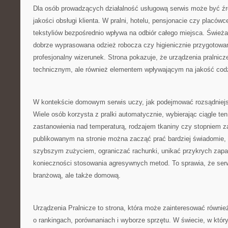
Dla osób prowadzących działalność usługową serwis może być źró
jakości obsługi klienta. W pralni, hotelu, pensjonacie czy placó
tekstyliów bezpośrednio wpływa na odbiór całego miejsca. Świeża 
dobrze wyprasowana odzież robocza czy higienicznie przygotowane
profesjonalny wizerunek. Strona pokazuje, że urządzenia pralnicz
technicznym, ale również elementem wpływającym na jakość codz
W kontekście domowym serwis uczy, jak podejmować rozsądniejs
Wiele osób korzysta z pralki automatycznie, wybierając ciągle t
zastanowienia nad temperaturą, rodzajem tkaniny czy stopniem z
publikowanym na stronie można zacząć prać bardziej świadomie, 
szybszym zużyciem, ograniczać rachunki, unikać przykrych zapa
konieczności stosowania agresywnych metod. To sprawia, że serw
branżową, ale także domową.
Urządzenia Pralnicze to strona, która może zainteresować równie
o rankingach, porównaniach i wyborze sprzętu. W świecie, w który