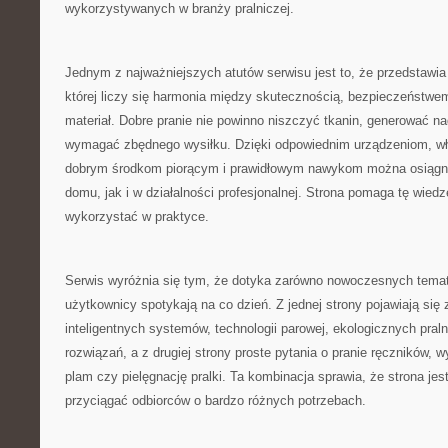
wykorzystywanych w branży pralniczej.
Jednym z najważniejszych atutów serwisu jest to, że przedstawia 
której liczy się harmonia między skutecznością, bezpieczeństwem
materiał. Dobre pranie nie powinno niszczyć tkanin, generować n
wymagać zbędnego wysiłku. Dzięki odpowiednim urządzeniom, 
dobrym środkom piorącym i prawidłowym nawykom można osiągną
domu, jak i w działalności profesjonalnej. Strona pomaga tę wied
wykorzystać w praktyce.
Serwis wyróżnia się tym, że dotyka zarówno nowoczesnych temató
użytkownicy spotykają na co dzień. Z jednej strony pojawiają się
inteligentnych systemów, technologii parowej, ekologicznych pral
rozwiązań, a z drugiej strony proste pytania o pranie ręczników,
plam czy pielęgnację pralki. Ta kombinacja sprawia, że strona je
przyciągać odbiorców o bardzo różnych potrzebach.