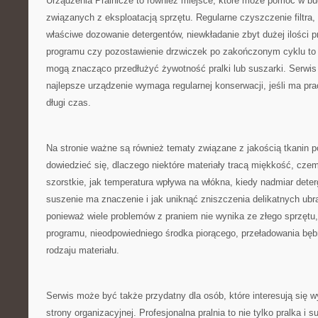
Urządzenia Pralnicze to również miejsce, które może pomóc w 
związanych z eksploatacją sprzętu. Regularne czyszczenie filtra,
właściwe dozowanie detergentów, niewkładanie zbyt dużej ilości 
programu czy pozostawienie drzwiczek po zakończonym cyklu to d
mogą znacząco przedłużyć żywotność pralki lub suszarki. Serwis
najlepsze urządzenie wymaga regularnej konserwacji, jeśli ma pr
długi czas.
Na stronie ważne są również tematy związane z jakością tkanin p
dowiedzieć się, dlaczego niektóre materiały tracą miękkość, czemu
szorstkie, jak temperatura wpływa na włókna, kiedy nadmiar dete
suszenie ma znaczenie i jak uniknąć zniszczenia delikatnych ubr
ponieważ wiele problemów z praniem nie wynika ze złego sprzętu,
programu, nieodpowiedniego środka piorącego, przeładowania bęb
rodzaju materiału.
Serwis może być także przydatny dla osób, które interesują się 
strony organizacyjnej. Profesjonalna pralnia to nie tylko pralka i s