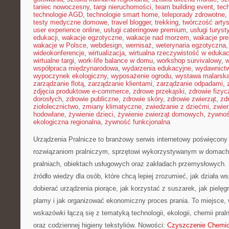
taniec nowoczesny
,
targi nieruchomości
,
team building event
,
tec
technologie AGD
,
technologie smart home
,
teleporady zdrowotne
,
testy medyczne domowe
,
travel blogger
,
trekking
,
twórczość arty
user experience online
,
usługi cateringowe premium
,
usługi turys
edukacji
,
wakacje egzotyczne
,
wakacje nad morzem
,
wakacje pr
wakacje w Polsce
,
webdesign
,
wernisaż
,
weterynaria egzotyczna
wideokonferencje
,
wirtualizacja
,
wirtualna rzeczywistość w edukac
wirtualne targi
,
work-life balance w domu
,
workshop survivalowy
,
w
współpraca międzynarodowa
,
wydarzenia edukacyjne
,
wydawnictw
wypoczynek ekologiczny
,
wyposażenie ogrodu
,
wystawa malarsk
zarządzanie flotą
,
zarządzanie klientami
,
zarządzanie odpadami
,
zdjęcia produktowe e-commerce
,
zdrowe przekąski
,
zdrowie fizyc
dorosłych
,
zdrowie publiczne
,
zdrowie skóry
,
zdrowie zwierząt
,
zd
ziołolecznictwo
,
zmiany klimatyczne
,
zwiedzanie z dziećmi
,
zwie
hodowlane
,
żywienie dzieci
,
żywienie zwierząt domowych
,
żywno
ekologiczna regionalna
,
żywność funkcjonalna
Urządzenia Pralnicze to branżowy serwis internetowy poświęcony 
rozwiązaniom pralniczym, sprzętowi wykorzystywanym w domach, 
pralniach, obiektach usługowych oraz zakładach przemysłowych. 
źródło wiedzy dla osób, które chcą lepiej zrozumieć, jak działa ws
dobierać urządzenia piorące, jak korzystać z suszarek, jak pielę
plamy i jak organizować ekonomiczny proces prania. To miejsce,
wskazówki łączą się z tematyką technologii, ekologii, chemii pral
oraz codziennej higieny tekstyliów. Nowości:
Czyszczenie Chemi