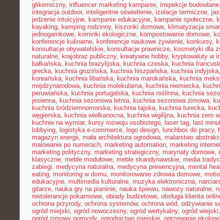
glikemiczny
,
influencer marketing kampanie
,
inspekcje budowlane
integracja outdoor
,
inteligentne oświetlenie
,
izolacje termiczne
,
jas
jedzenie intuicyjne
,
kampanie edukacyjne
,
kampanie społeczne
,
k
kayaking
,
kemping rodzinny
,
kiszonki domowe
,
klimatyzacja smar
jednogarnkowe
,
kominki ekologiczne
,
kompostowanie domowe
,
ko
konferencje kulinarne
,
konferencje naukowe żywienie
,
konkursy
,
k
konsultacje obywatelskie
,
konsultacje prawnicze
,
kosmetyki dla z
naturalne
,
krajobraz publiczny
,
kreatywne hobby
,
kryptowaluty w i
bałkańska
,
kuchnia brazylijska
,
kuchnia czeska
,
kuchnia francus
grecka
,
kuchnia gruzińska
,
kuchnia hiszpańska
,
kuchnia indyjska
koreańska
,
kuchnia libańska
,
kuchnia marokańska
,
kuchnia mek
międzynarodowa
,
kuchnia molekularna
,
kuchnia niemiecka
,
kuchni
peruwiańska
,
kuchnia portugalska
,
kuchnia roślinna
,
kuchnia sez
jesienna
,
kuchnia sezonowa letnia
,
kuchnia sezonowa zimowa
,
ku
kuchnia śródziemnomorska
,
kuchnia tajska
,
kuchnia turecka
,
kuc
węgierska
,
kuchnia wielkanocna
,
kuchnia wigilijna
,
kuchnia zero 
kuchnie na wymiar
,
kursy rozwoju osobistego
,
laser tag
,
last minu
lobbying
,
logistyka e-commerce
,
logo design
,
lunchbox do pracy
,
magazyn energii
,
mała architektura ogrodowa
,
malarstwo abstrakc
malowanie po numerach
,
marketing automation
,
marketing interne
marketing polityczny
,
marketing strategiczny
,
marynaty domowe
,
klasyczne
,
meble modułowe
,
meble skandynawskie
,
media tradyc
zabiegi
,
medycyna naturalna
,
medycyna prewencyjna
,
mental hea
eating
,
monitoring w domu
,
monitorowanie zdrowia domowe
,
motio
edukacyjne
,
multimedia kulturalne
,
muzyka elektroniczna
,
narcia
gitarze
,
nauka gry na pianinie
,
nauka śpiewu
,
nawozy naturalne
,
n
nietolerancje pokarmowe
,
obiady budżetowe
,
obsługa klienta onlin
ochrona przyrody
,
ochrona systemów
,
ochrona wód
,
odżywianie s
ogród miejski
,
ogród nowoczesny
,
ogród wertykalny
,
ogród wiejski
ogród zimowy pomysły
,
ogrodnictwo miejskie
,
ogrzewanie ekologi