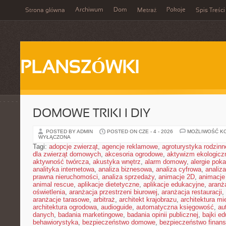
Archiwum
Dom
Pokoje
Strona główna
Metraż
Spis Treści
PLANSZÓWKI
DOMOWE TRIKI I DIY
POSTED BY ADMIN
POSTED ON CZE - 4 - 2026
MOŻLIWOŚĆ K
WYŁĄCZONA
Tagi:
adopcje zwierząt
,
agencje reklamowe
,
agroturystyka rodzinn
dla zwierząt domowych
,
akcesoria ogrodowe
,
aktywizm ekologicz
aktywność twórcza
,
akustyka wnętrz
,
alarm domowy
,
alergie pok
analityka internetowa
,
analiza biznesowa
,
analiza cyfrowa
,
analiz
prawna nieruchomości
,
analiza sprzedaży
,
animacje 2D
,
animacje
animal rescue
,
aplikacje dietetyczne
,
aplikacje edukacyjne
,
aranż
oświetlenia
,
aranżacja przestrzeni biurowej
,
aranżacja restauracji
,
aranżacje tarasowe
,
arbitraż
,
architekt krajobrazu
,
architektura m
architektura ogrodowa
,
audioguide
,
automatyczna księgowość
,
au
danych
,
badania marketingowe
,
badania opinii publicznej
,
bajki e
behawiorystyka
,
bezpieczeństwo domowe
,
bezpieczeństwo finans