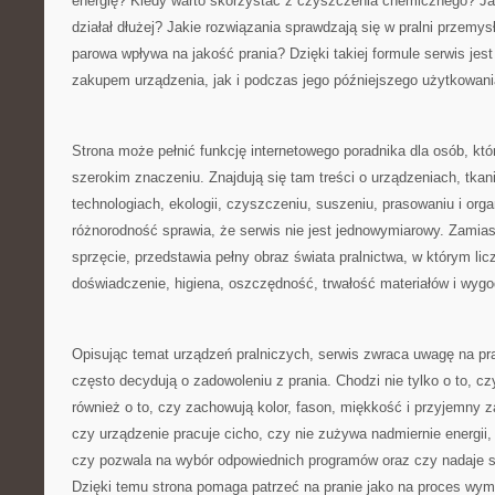
energię? Kiedy warto skorzystać z czyszczenia chemicznego? Ja
działał dłużej? Jakie rozwiązania sprawdzają się w pralni przemys
parowa wpływa na jakość prania? Dzięki takiej formule serwis je
zakupem urządzenia, jak i podczas jego późniejszego użytkowani
Strona może pełnić funkcję internetowego poradnika dla osób, któ
szerokim znaczeniu. Znajdują się tam treści o urządzeniach, tkan
technologiach, ekologii, czyszczeniu, suszeniu, prasowaniu i organ
różnorodność sprawia, że serwis nie jest jednowymiarowy. Zamias
sprzęcie, przedstawia pełny obraz świata pralnictwa, w którym licz
doświadczenie, higiena, oszczędność, trwałość materiałów i wyg
Opisując temat urządzeń pralniczych, serwis zwraca uwagę na pra
często decydują o zadowoleniu z prania. Chodzi nie tylko o to, cz
również o to, czy zachowują kolor, fason, miękkość i przyjemny 
czy urządzenie pracuje cicho, czy nie zużywa nadmiernie energii,
czy pozwala na wybór odpowiednich programów oraz czy nadaje s
Dzięki temu strona pomaga patrzeć na pranie jako na proces wym