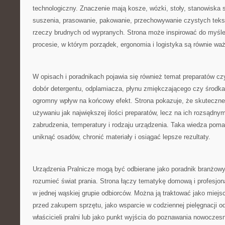
technologiczny. Znaczenie mają kosze, wózki, stoły, stanowiska 
suszenia, prasowanie, pakowanie, przechowywanie czystych tekst
rzeczy brudnych od wypranych. Strona może inspirować do myśleni
procesie, w którym porządek, ergonomia i logistyka są równie w
W opisach i poradnikach pojawia się również temat preparatów c
dobór detergentu, odplamiacza, płynu zmiękczającego czy środk
ogromny wpływ na końcowy efekt. Strona pokazuje, że skuteczne 
używaniu jak największej ilości preparatów, lecz na ich rozsądny
zabrudzenia, temperatury i rodzaju urządzenia. Taka wiedza poma
uniknąć osadów, chronić materiały i osiągać lepsze rezultaty.
Urządzenia Pralnicze mogą być odbierane jako poradnik branżowy 
rozumieć świat prania. Strona łączy tematykę domową i profesjon
w jednej wąskiej grupie odbiorców. Można ją traktować jako miejs
przed zakupem sprzętu, jako wsparcie w codziennej pielęgnacji odz
właścicieli pralni lub jako punkt wyjścia do poznawania nowoczes