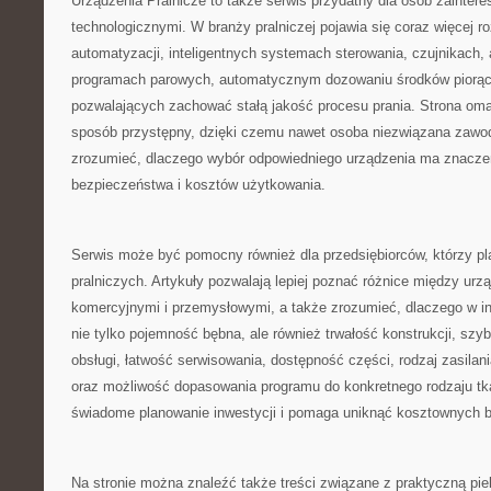
Urządzenia Pralnicze to także serwis przydatny dla osób zainte
technologicznymi. W branży pralniczej pojawia się coraz więcej r
automatyzacji, inteligentnych systemach sterowania, czujnikach, 
programach parowych, automatycznym dozowaniu środków piorąc
pozwalających zachować stałą jakość procesu prania. Strona oma
sposób przystępny, dzięki czemu nawet osoba niezwiązana zawod
zrozumieć, dlaczego wybór odpowiedniego urządzenia ma znaczen
bezpieczeństwa i kosztów użytkowania.
Serwis może być pomocny również dla przedsiębiorców, którzy pl
pralniczych. Artykuły pozwalają lepiej poznać różnice między u
komercyjnymi i przemysłowymi, a także zrozumieć, dlaczego w in
nie tylko pojemność bębna, ale również trwałość konstrukcji, szy
obsługi, łatwość serwisowania, dostępność części, rodzaj zasilan
oraz możliwość dopasowania programu do konkretnego rodzaju tka
świadome planowanie inwestycji i pomaga uniknąć kosztownych b
Na stronie można znaleźć także treści związane z praktyczną pie