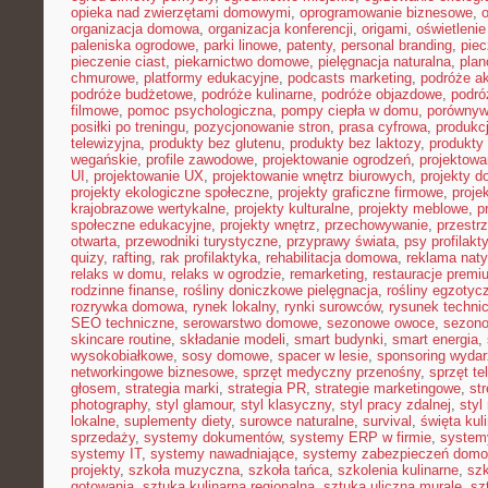
opieka nad zwierzętami domowymi
,
oprogramowanie biznesowe
,
organizacja domowa
,
organizacja konferencji
,
origami
,
oświetleni
paleniska ogrodowe
,
parki linowe
,
patenty
,
personal branding
,
piec
pieczenie ciast
,
piekarnictwo domowe
,
pielęgnacja naturalna
,
plan
chmurowe
,
platformy edukacyjne
,
podcasts marketing
,
podróże a
podróże budżetowe
,
podróże kulinarne
,
podróże objazdowe
,
podró
filmowe
,
pomoc psychologiczna
,
pompy ciepła w domu
,
porównyw
posiłki po treningu
,
pozycjonowanie stron
,
prasa cyfrowa
,
produkc
telewizyjna
,
produkty bez glutenu
,
produkty bez laktozy
,
produkty 
wegańskie
,
profile zawodowe
,
projektowanie ogrodzeń
,
projektowa
UI
,
projektowanie UX
,
projektowanie wnętrz biurowych
,
projekty 
projekty ekologiczne społeczne
,
projekty graficzne firmowe
,
proje
krajobrazowe wertykalne
,
projekty kulturalne
,
projekty meblowe
,
p
społeczne edukacyjne
,
projekty wnętrz
,
przechowywanie
,
przestr
otwarta
,
przewodniki turystyczne
,
przyprawy świata
,
psy profilakt
quizy
,
rafting
,
rak profilaktyka
,
rehabilitacja domowa
,
reklama nat
relaks w domu
,
relaks w ogrodzie
,
remarketing
,
restauracje premi
rodzinne finanse
,
rośliny doniczkowe pielęgnacja
,
rośliny egzotyc
rozrywka domowa
,
rynek lokalny
,
rynki surowców
,
rysunek techni
SEO techniczne
,
serowarstwo domowe
,
sezonowe owoce
,
sezon
skincare routine
,
składanie modeli
,
smart budynki
,
smart energia
,
wysokobiałkowe
,
sosy domowe
,
spacer w lesie
,
sponsoring wyda
networkingowe biznesowe
,
sprzęt medyczny przenośny
,
sprzęt te
głosem
,
strategia marki
,
strategia PR
,
strategie marketingowe
,
str
photography
,
styl glamour
,
styl klasyczny
,
styl pracy zdalnej
,
styl
lokalne
,
suplementy diety
,
surowce naturalne
,
survival
,
święta kul
sprzedaży
,
systemy dokumentów
,
systemy ERP w firmie
,
system
systemy IT
,
systemy nawadniające
,
systemy zabezpieczeń dom
projekty
,
szkoła muzyczna
,
szkoła tańca
,
szkolenia kulinarne
,
szk
gotowania
,
sztuka kulinarna regionalna
,
sztuka uliczna murale
,
sz