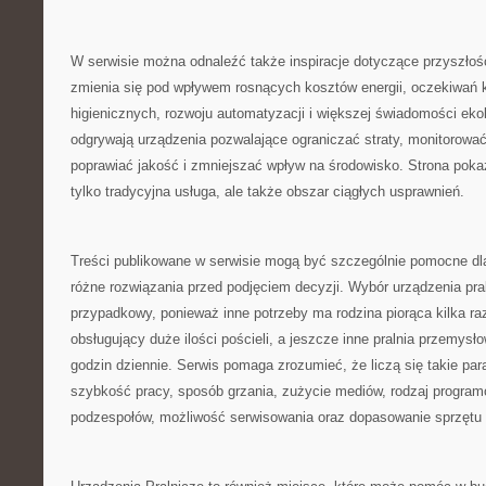
W serwisie można odnaleźć także inspiracje dotyczące przyszłośc
zmienia się pod wpływem rosnących kosztów energii, oczekiwań
higienicznych, rozwoju automatyzacji i większej świadomości ekol
odgrywają urządzenia pozwalające ograniczać straty, monitorować
poprawiać jakość i zmniejszać wpływ na środowisko. Strona pokazu
tylko tradycyjna usługa, ale także obszar ciągłych usprawnień.
Treści publikowane w serwisie mogą być szczególnie pomocne dl
różne rozwiązania przed podjęciem decyzji. Wybór urządzenia pra
przypadkowy, ponieważ inne potrzeby ma rodzina piorąca kilka raz
obsługujący duże ilości pościeli, a jeszcze inne pralnia przemysł
godzin dziennie. Serwis pomaga zrozumieć, że liczą się takie pa
szybkość pracy, sposób grzania, zużycie mediów, rodzaj progra
podzespołów, możliwość serwisowania oraz dopasowanie sprzętu do