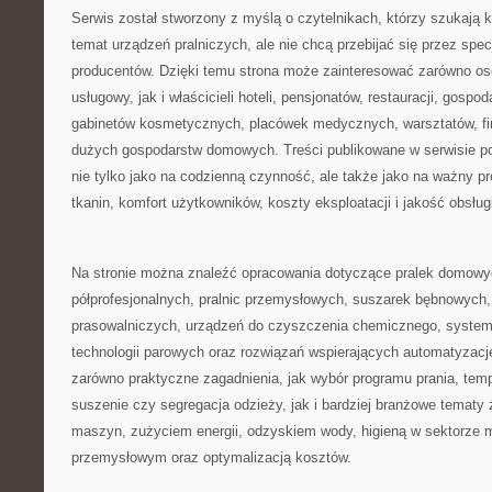
Serwis został stworzony z myślą o czytelnikach, którzy szukają k
temat urządzeń pralniczych, ale nie chcą przebijać się przez spec
producentów. Dzięki temu strona może zainteresować zarówno o
usługowy, jak i właścicieli hoteli, pensjonatów, restauracji, gosp
gabinetów kosmetycznych, placówek medycznych, warsztatów, fi
dużych gospodarstw domowych. Treści publikowane w serwisie po
nie tylko jako na codzienną czynność, ale także jako na ważny p
tkanin, komfort użytkowników, koszty eksploatacji i jakość obsługi
Na stronie można znaleźć opracowania dotyczące pralek domowyc
półprofesjonalnych, pralnic przemysłowych, suszarek bębnowych, 
prasowalniczych, urządzeń do czyszczenia chemicznego, system
technologii parowych oraz rozwiązań wspierających automatyzację 
zarówno praktyczne zagadnienia, jak wybór programu prania, temp
suszenie czy segregacja odzieży, jak i bardziej branżowe tematy
maszyn, zużyciem energii, odzyskiem wody, higieną w sektorze
przemysłowym oraz optymalizacją kosztów.