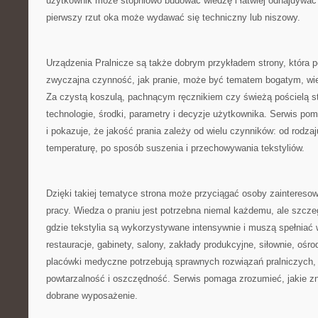
użytkownik może stopniowo budować wiedzę i łatwiej odnajdywać 
pierwszy rzut oka może wydawać się techniczny lub niszowy.
Urządzenia Pralnicze są także dobrym przykładem strony, która p
zwyczajna czynność, jak pranie, może być tematem bogatym, w
Za czystą koszulą, pachnącym ręcznikiem czy świeżą pościelą st
technologie, środki, parametry i decyzje użytkownika. Serwis po
i pokazuje, że jakość prania zależy od wielu czynników: od rodza
temperaturę, po sposób suszenia i przechowywania tekstyliów.
Dzięki takiej tematyce strona może przyciągać osoby zaintereso
pracy. Wiedza o praniu jest potrzebna niemal każdemu, ale szcze
gdzie tekstylia są wykorzystywane intensywnie i muszą spełniać
restauracje, gabinety, salony, zakłady produkcyjne, siłownie, oś
placówki medyczne potrzebują sprawnych rozwiązań pralniczych,
powtarzalność i oszczędność. Serwis pomaga zrozumieć, jakie z
dobrane wyposażenie.