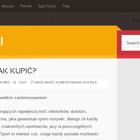
Pokoje
Tagi
Metraż
Spis Treści
SUB
I
AK KUPIĆ?
DOBRE
 WRZ - 14 - 2025
MOŻLIWOŚĆ KOMENTOWANIA
ZOSTAŁA
NARTY
–
JAK
KUPIĆ?
ę wielkim zainteresowaniem
 mających największą ilość miłośników, dziedzin,
ina, jaka gwarantuje sporo rozrywki, dlatego że każdy
a znakomitych sportowców, jacy w poszczególnych
 Sport to również coś, czego każdy posiada możliwość