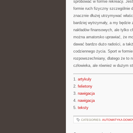
spróbować w formie rekreacji. Jest
formie ruch fizyczny szczególnie 
znacznie dłużej utrzymywać właśc
bardziej wytrzymały, a my będzie 
nakładów finansowych, ale tylko c
można amatorsko uprawiać, że możn
dawać bardzo dużo radości, a takż
codziennego życia. Sport w formie
rozpowszechniany, dlatego że to n
człowieka, ale również w dużym st
1.
artykuly
2.
felietony
3.
nawigacja
4.
nawigacja
5.
teksty
CATEGORIES:
AUTOMATYKA DOM