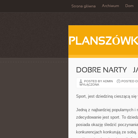
Archiwum
Dom
Strona główna
PLANSZÓWK
DOBRE NARTY – J
POSTED BY ADMIN
POSTED ON
WYŁĄCZONA
Sport, jest dziedziną cieszącą si
Jedną z najbardziej popularnych i
zdecydowanie jest sport. To dziedz
posiada okazję śledzić poczynani
konkurencjach konkurują ze sobą.