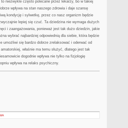
 to niezwykle często polecane przez lekarzy, bo w takiej
dobrze wpływa na stan naszego zdrowia i daje szansę
iwą kondycję i sylwetkę, przez co nasz organizm będzie
zwyczajnie lepiej się czuć. Ta dziedzina nie wymaga dużych
hęci i zaangażowania, ponieważ jest tak dużo dziedzin, jakie
a wybrać najbardziej odpowiednią dla siebie, która będzie
e umożliwi się bardzo dobrze zrelaksować i oderwać od
 amatorskiej, właśnie ma temu służyć, dlatego jest tak
iesamowicie dogodnie wpływa nie tylko na fizjologię
opniu wpływa na relaks psychiczny.
OWA